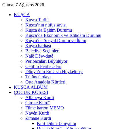
Cuma, 7 Ağustos 2026
KUŞCA
Kuşca Tarihi
Kuşca’nın nüfus sayısı
Kuşca da Egitim Durumu
Kuşca’da Ekonomik ve İstihdam Durumu
Kuşca’da Sosyal Durum ve İklim
Kuşca haritası
Belediye Seçimleri
Nalê Dêw-dutê
Peribacaları Büyülüyor
Celil’in Peribacaları
Dünya’nın En Usta Heykeltraşı
Tütüncü olayı
Orta Anadolu Kürtleri
KUŞCA ALBÜM
ÇOCUK KÖŞESİ
Alfabeya Kurdi
Çiroke Kurdî
Filme karton MEMO
Navên Kurdi
Zimane Kurdi
Kürt Dilini Tanıyalım
Dersên Kurdî – Kürtçe eğitim