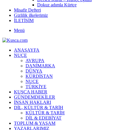
Dokuz adımla Kürtçe
Misafir Defteri
Gizlilik ilkelerimiz
İLETİŞİM
Menü
ANASAYFA
NUÇE
AVRUPA
DANİMARKA
DÜNYA
KÜRDİSTAN
NUÇE
TÜRKİYE
KUŞCA HABER
GÜNDEMDEKİLER
İNSAN HAKLARI
DİL, KÜLTÜR & TARİH
KÜLTÜR & TARİH
DİL & EDEBİYAT
TOPLUM & YAŞAM
YAZARLARIMIZ