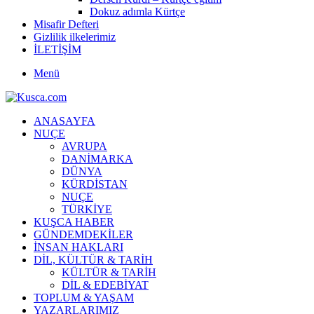
Dokuz adımla Kürtçe
Misafir Defteri
Gizlilik ilkelerimiz
İLETİŞİM
Menü
ANASAYFA
NUÇE
AVRUPA
DANİMARKA
DÜNYA
KÜRDİSTAN
NUÇE
TÜRKİYE
KUŞCA HABER
GÜNDEMDEKİLER
İNSAN HAKLARI
DİL, KÜLTÜR & TARİH
KÜLTÜR & TARİH
DİL & EDEBİYAT
TOPLUM & YAŞAM
YAZARLARIMIZ