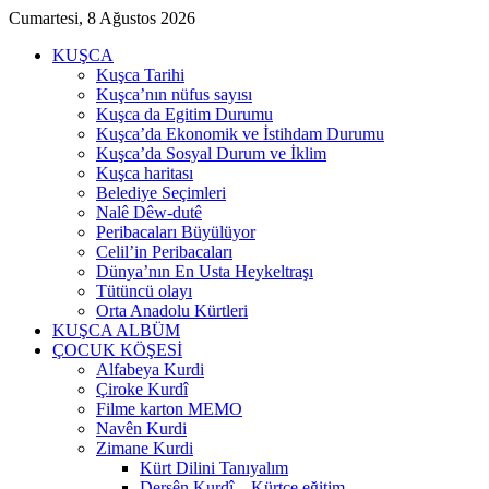
Cumartesi, 8 Ağustos 2026
KUŞCA
Kuşca Tarihi
Kuşca’nın nüfus sayısı
Kuşca da Egitim Durumu
Kuşca’da Ekonomik ve İstihdam Durumu
Kuşca’da Sosyal Durum ve İklim
Kuşca haritası
Belediye Seçimleri
Nalê Dêw-dutê
Peribacaları Büyülüyor
Celil’in Peribacaları
Dünya’nın En Usta Heykeltraşı
Tütüncü olayı
Orta Anadolu Kürtleri
KUŞCA ALBÜM
ÇOCUK KÖŞESİ
Alfabeya Kurdi
Çiroke Kurdî
Filme karton MEMO
Navên Kurdi
Zimane Kurdi
Kürt Dilini Tanıyalım
Dersên Kurdî – Kürtçe eğitim