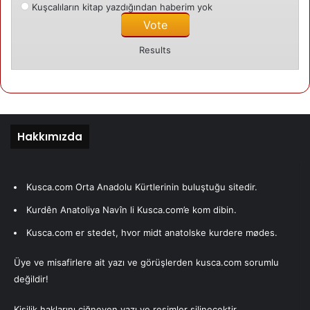
Kuşcalıların kitap yazdığından haberim yok
Måske undrede de sig over, at vi lå på gulvet og at der var
unge piger iblandt. Da jeg eksempelvis senere tog i
Results
venteværelset, lærte jeg to venner at kende. Den ene kom
fra Mêrdîn, men boede i Diyarbekir. Han spurgte mig “Er
disse piger også kurdere?” Da jeg svarede “ja”, svarede
min ven fra Mêrdîn: “Wallah, de ligner dem fra Europa”,
hvormed den kulturelle forskel mellem os kom frem.
Hakkımızda
Ja, måske så vi anderledes ud rent fysisk, men vi
mærkede Amedî’ernes livsvarme inde i os!
Kusca.com Orta Anadolu Kürtlerinin buluştuğu sitedir.
Kurdên Anatoliya Navîn li Kusca.com’e kom dibin.
Mens flyet nærmede sig Amed, vente vi på det rette
Kusca.com er stedet, hvor midt anatolske kurdere mødes.
øjeblik for at tage et billede oppe fra luften.Men en herre
ved siden sagde stolt på kurdisk, at “se, det er Dîcle
Üye ve misafirlere ait yazı ve görüşlerden kusca.com sorumlu
floden”. At se Dîcle oppefra og tage et billede af det var et
değildir!
sandt historisk øjeblik.
Kişilik haklarını çiğneyen yazı ve resimler silinecektir.