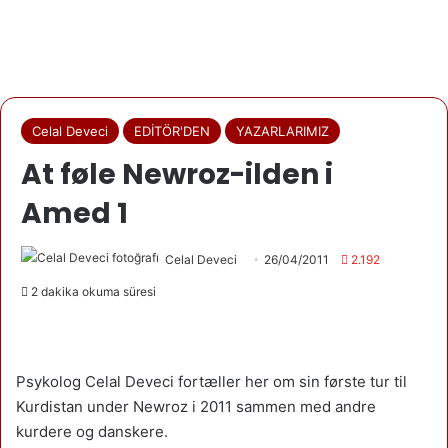
Celal Deveci
EDİTÖR'DEN
YAZARLARIMIZ
At føle Newroz-ilden i
Amed 1
Celal Deveci
26/04/2011
2.192
2 dakika okuma süresi
Psykolog Celal Deveci fortæller her om sin første tur til
Kurdistan under Newroz i 2011 sammen med andre
kurdere og danskere.