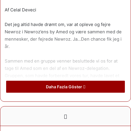
Af Celal Deveci
Det jeg altid havde drømt om, var at opleve og fejre
Newroz i Newroz’ens by Amed og være sammen med de
mennesker, der fejrede Newroz. Ja…Den chance fik jeg i
år.
Sammen med en gruppe venner besluttede vi os for at
tage til Amed som en del af en Newroz-delegation.
Gruppen, som havde forberedt vores tur, havde lavet et
program, der var planlagt ned til mindste detalje. Jeg vil
Daha Fazla Göster
gerne her takke alle de, der forberedte turen
Vores Newroz entusiasme startede på Diyarbekir’s
lufthavn. Vi lærte nye mennesker at kende og var alle
håbefulde. Vi var i alt 13-14 personer, både mænd og
kvinder, både kurdere og danskere. Det virkede som om at