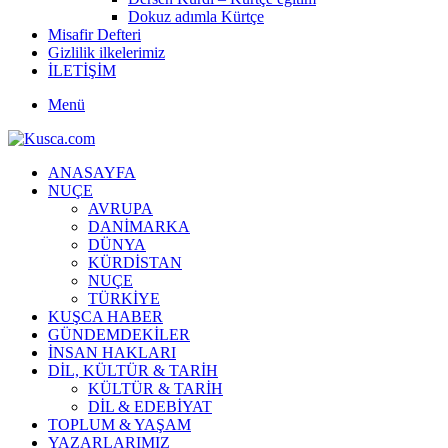
Dokuz adımla Kürtçe
Misafir Defteri
Gizlilik ilkelerimiz
İLETİŞİM
Menü
ANASAYFA
NUÇE
AVRUPA
DANİMARKA
DÜNYA
KÜRDİSTAN
NUÇE
TÜRKİYE
KUŞCA HABER
GÜNDEMDEKİLER
İNSAN HAKLARI
DİL, KÜLTÜR & TARİH
KÜLTÜR & TARİH
DİL & EDEBİYAT
TOPLUM & YAŞAM
YAZARLARIMIZ