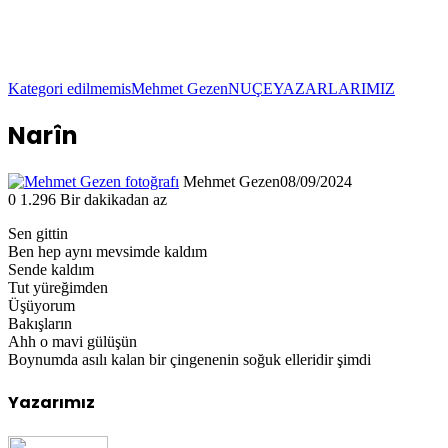
Kategori edilmemis
Mehmet Gezen
NUÇE
YAZARLARIMIZ
Narîn
Mehmet Gezen
08/09/2024
0
1.296
Bir dakikadan az
Sen gittin
Ben hep aynı mevsimde kaldım
Sende kaldım
Tut yüreğimden
Üşüyorum
Bakışların
Ahh o mavi gülüşün
Boynumda asılı kalan bir çingenenin soğuk elleridir şimdi
Yazarımız