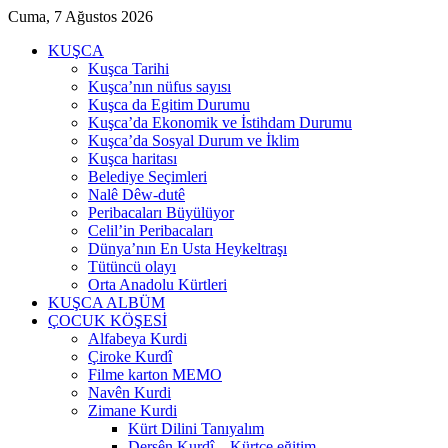
Cuma, 7 Ağustos 2026
KUŞCA
Kuşca Tarihi
Kuşca’nın nüfus sayısı
Kuşca da Egitim Durumu
Kuşca’da Ekonomik ve İstihdam Durumu
Kuşca’da Sosyal Durum ve İklim
Kuşca haritası
Belediye Seçimleri
Nalê Dêw-dutê
Peribacaları Büyülüyor
Celil’in Peribacaları
Dünya’nın En Usta Heykeltraşı
Tütüncü olayı
Orta Anadolu Kürtleri
KUŞCA ALBÜM
ÇOCUK KÖŞESİ
Alfabeya Kurdi
Çiroke Kurdî
Filme karton MEMO
Navên Kurdi
Zimane Kurdi
Kürt Dilini Tanıyalım
Dersên Kurdî – Kürtçe eğitim