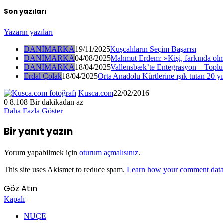
Son yazıları
Yazarın yazıları
DANİMARKA
19/11/2025
Kuşcalıların Seçim Başarısı
DANİMARKA
04/08/2025
Mahmut Erdem: »Kişi, farkında olm
DANİMARKA
18/04/2025
Vallensbæk’te Entegrasyon – Toplul
Erdal Çolak
18/04/2025
Orta Anadolu Kürtlerine ışık tutan 20 yı
Kusca.com
22/02/2016
0
8.108
Bir dakikadan az
Daha Fazla Göster
Bir yanıt yazın
Yorum yapabilmek için
oturum açmalısınız
.
This site uses Akismet to reduce spam.
Learn how your comment data 
Göz Atın
Kapalı
NUÇE