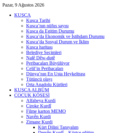
Pazar, 9 Ağustos 2026
KUŞCA
Kuşca Tarihi
Kuşca’nın nüfus sayısı
Kuşca da Egitim Durumu
Kuşca’da Ekonomik ve İstihdam Durumu
Kuşca’da Sosyal Durum ve İklim
Kuşca haritası
Belediye Seçimleri
Nalê Dêw-dutê
Peribacaları Büyülüyor
Celil’in Peribacaları
Dünya’nın En Usta Heykeltraşı
Tütüncü olayı
Orta Anadolu Kürtleri
KUŞCA ALBÜM
ÇOCUK KÖŞESİ
Alfabeya Kurdi
Çiroke Kurdî
Filme karton MEMO
Navên Kurdi
Zimane Kurdi
Kürt Dilini Tanıyalım
Dersên Kurdî – Kürtçe eğitim