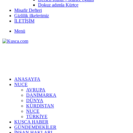
Dokuz adımla Kürtçe
Misafir Defteri
Gizlilik ilkelerimiz
İLETİŞİM
Menü
ANASAYFA
NUÇE
AVRUPA
DANİMARKA
DÜNYA
KÜRDİSTAN
NUÇE
TÜRKİYE
KUŞCA HABER
GÜNDEMDEKİLER
İNSAN HAKLARI