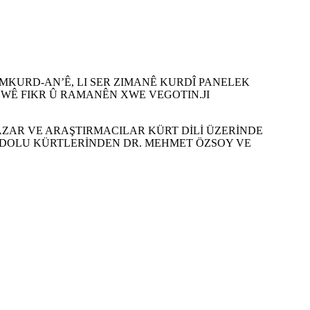
OMKURD-AN’Ê, LI SER ZIMANÊ KURDÎ PANELEK
R WÊ FIKR Û RAMANÊN XWE VEGOTIN.JI
ZAR VE ARAŞTIRMACILAR KÜRT DİLİ ÜZERİNDE
ADOLU KÜRTLERİNDEN DR. MEHMET ÖZSOY VE