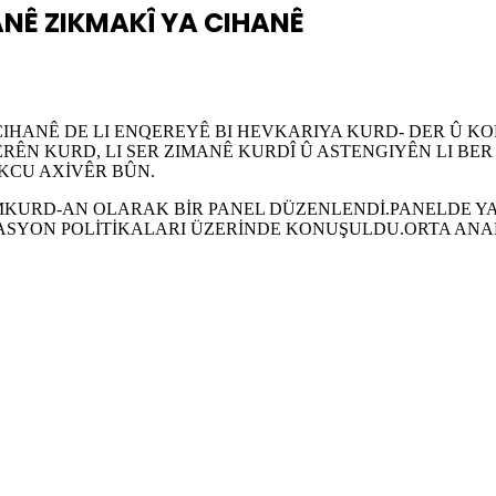
ANÊ ZIKMAKÎ YA CIHANÊ
 CIHANÊ DE LI ENQEREYÊ BI HEVKARIYA KURD- DER Û K
NERÊN KURD, LI SER ZIMANÊ KURDÎ Û ASTENGIYÊN LI BE
KCU AXİVÊR BÛN.
MKURD-AN OLARAK BİR PANEL DÜZENLENDİ.PANELDE YA
ALASYON POLİTİKALARI ÜZERİNDE KONUŞULDU.ORTA AN