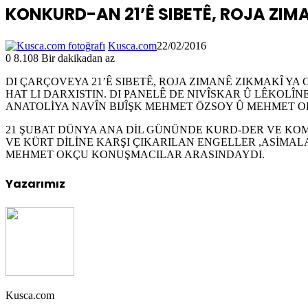
KONKURD-AN 21’Ê SIBETÊ, ROJA ZIM
Kusca.com
22/02/2016
0
8.108
Bir dakikadan az
DI ÇARÇOVEYA 21’Ê SIBETÊ, ROJA ZIMANÊ ZIKMAKÎ YA
HAT LI DARXISTIN. DI PANELÊ DE NIVÎSKAR Û LÊKOLÎ
ANATOLİYA NAVÎN BIJÎŞK MEHMET ÖZSOY Û MEHMET O
21 ŞUBAT DÜNYA ANA DİL GÜNÜNDE KURD-DER VE KO
VE KÜRT DİLİNE KARŞI ÇIKARILAN ENGELLER ,ASİM
MEHMET OKÇU KONUŞMACILAR ARASINDAYDI.
Yazarımız
Kusca.com