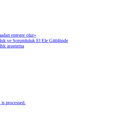
adan entegre olur«
uk ve Sorumluluk El Ele Gittiğinde
llık araştırma
is processed.