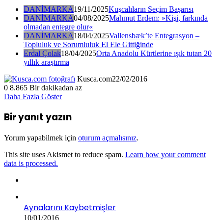
DANİMARKA
19/11/2025
Kuşcalıların Seçim Başarısı
DANİMARKA
04/08/2025
Mahmut Erdem: »Kişi, farkında
olmadan entegre olur«
DANİMARKA
18/04/2025
Vallensbæk’te Entegrasyon –
Topluluk ve Sorumluluk El Ele Gittiğinde
Erdal Çolak
18/04/2025
Orta Anadolu Kürtlerine ışık tutan 20
yıllık araştırma
Kusca.com
22/02/2016
0
8.865
Bir dakikadan az
Daha Fazla Göster
Bir yanıt yazın
Yorum yapabilmek için
oturum açmalısınız
.
This site uses Akismet to reduce spam.
Learn how your comment
data is processed.
Aynalarını Kaybetmişler
10/01/2016