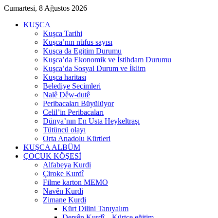
Cumartesi, 8 Ağustos 2026
KUŞCA
Kuşca Tarihi
Kuşca’nın nüfus sayısı
Kuşca da Egitim Durumu
Kuşca’da Ekonomik ve İstihdam Durumu
Kuşca’da Sosyal Durum ve İklim
Kuşca haritası
Belediye Seçimleri
Nalê Dêw-dutê
Peribacaları Büyülüyor
Celil’in Peribacaları
Dünya’nın En Usta Heykeltraşı
Tütüncü olayı
Orta Anadolu Kürtleri
KUŞCA ALBÜM
ÇOCUK KÖŞESİ
Alfabeya Kurdi
Çiroke Kurdî
Filme karton MEMO
Navên Kurdi
Zimane Kurdi
Kürt Dilini Tanıyalım
Dersên Kurdî – Kürtçe eğitim