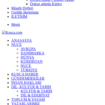
Dokuz adımla Kürtçe
Misafir Defteri
Gizlilik ilkelerimiz
İLETİŞİM
Menü
ANASAYFA
NUÇE
AVRUPA
DANİMARKA
DÜNYA
KÜRDİSTAN
NUÇE
TÜRKİYE
KUŞCA HABER
GÜNDEMDEKİLER
İNSAN HAKLARI
DİL, KÜLTÜR & TARİH
KÜLTÜR & TARİH
DİL & EDEBİYAT
TOPLUM & YAŞAM
YAZARLARIMIZ