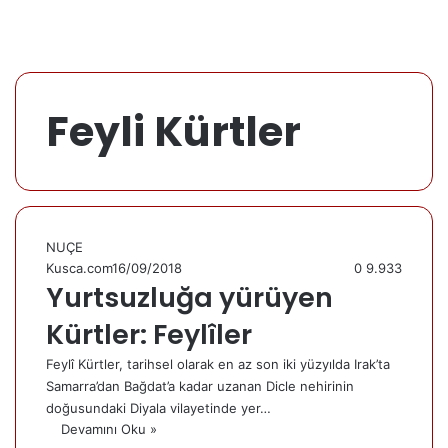
Feyli Kürtler
NUÇE
Kusca.com
16/09/2018
0
9.933
Yurtsuzluğa yürüyen
Kürtler: Feylîler
Feylî Kürtler, tarihsel olarak en az son iki yüzyılda Irak’ta
Samarra’dan Bağdat’a kadar uzanan Dicle nehirinin
doğusundaki Diyala vilayetinde yer…
Devamını Oku »