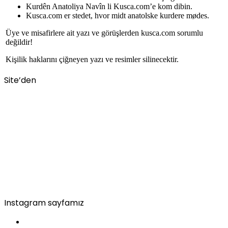
Kurdên Anatoliya Navîn li Kusca.com’e kom dibin.
Kusca.com er stedet, hvor midt anatolske kurdere mødes.
Üye ve misafirlere ait yazı ve görüşlerden kusca.com sorumlu
değildir!
Kişilik haklarını çiğneyen yazı ve resimler silinecektir.
Site’den
Instagram sayfamız