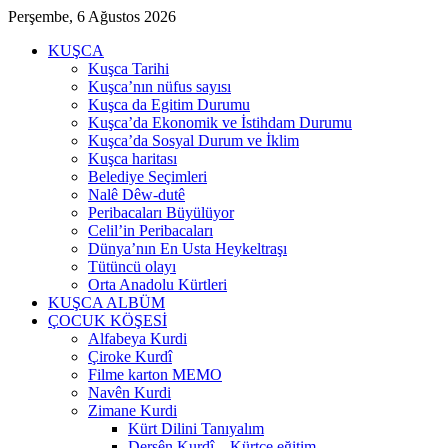
Perşembe, 6 Ağustos 2026
KUŞCA
Kuşca Tarihi
Kuşca’nın nüfus sayısı
Kuşca da Egitim Durumu
Kuşca’da Ekonomik ve İstihdam Durumu
Kuşca’da Sosyal Durum ve İklim
Kuşca haritası
Belediye Seçimleri
Nalê Dêw-dutê
Peribacaları Büyülüyor
Celil’in Peribacaları
Dünya’nın En Usta Heykeltraşı
Tütüncü olayı
Orta Anadolu Kürtleri
KUŞCA ALBÜM
ÇOCUK KÖŞESİ
Alfabeya Kurdi
Çiroke Kurdî
Filme karton MEMO
Navên Kurdi
Zimane Kurdi
Kürt Dilini Tanıyalım
Dersên Kurdî – Kürtçe eğitim