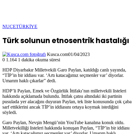
NUÇE
TÜRKİYE
Türk solunun etnosentrik hastalığı
Kusca.com
01/04/2023
0
1.164
1 dakika okuma süresi
HDP Diyarbakır Milletvekili Garo Paylan, katıldığı canlı yayında,
“TİP’in bir iddiası var. ‘Artı katacağımız seçmenler var’ diyorlar.
Umarım haklı çıkarlar” dedi.
HDP’li Paylan, Emek ve Özgürlük İttifakı’nın milletvekili listeleri
hakkında açıklamada bulundu. İttifak çatısı altındaki iki partinin
pusulada yer alacağını duyuran Paylan, tek liste konusunda çok çaba
sarf ettiklerini ancak TİP’in iddiasını ortaya koymak istediğini
söyledi.
Garo Paylan, Nevşin Mengü’nün YouTube kanalına konuk oldu.
Milletvekilliği listeleri hakkında konuşan Paylan, “TİP’in bir iddiası
var. ‘Artı katacağımız seçmenler var’ diyorlar. Umarım haklı