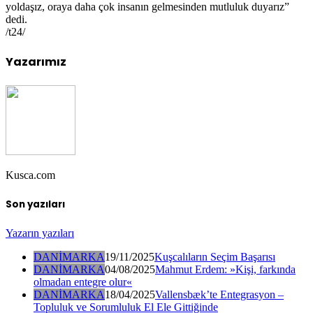
yoldaşız, oraya daha çok insanın gelmesinden mutluluk duyarız”
dedi.
/t24/
Yazarımız
Kusca.com
Son yazıları
Yazarın yazıları
DANİMARKA
19/11/2025
Kuşcalıların Seçim Başarısı
DANİMARKA
04/08/2025
Mahmut Erdem: »Kişi, farkında
olmadan entegre olur«
DANİMARKA
18/04/2025
Vallensbæk’te Entegrasyon –
Topluluk ve Sorumluluk El Ele Gittiğinde