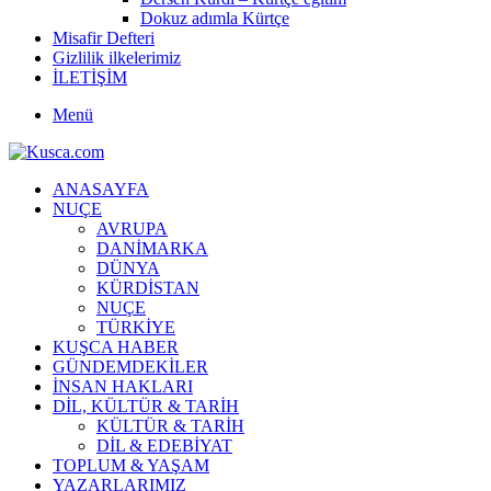
Dokuz adımla Kürtçe
Misafir Defteri
Gizlilik ilkelerimiz
İLETİŞİM
Menü
ANASAYFA
NUÇE
AVRUPA
DANİMARKA
DÜNYA
KÜRDİSTAN
NUÇE
TÜRKİYE
KUŞCA HABER
GÜNDEMDEKİLER
İNSAN HAKLARI
DİL, KÜLTÜR & TARİH
KÜLTÜR & TARİH
DİL & EDEBİYAT
TOPLUM & YAŞAM
YAZARLARIMIZ