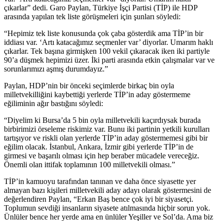
çıkarlar” dedi. Garo Paylan, Türkiye İşçi Partisi (TİP) ile HDP
arasında yapılan tek liste görüşmeleri için şunları söyledi:
“Hepimiz tek liste konusunda çok çaba gösterdik ama TİP’in bir
iddiası var. ‘Artı katacağımız seçmenler var’ diyorlar. Umarım haklı
çıkarlar. Tek başına girmişken 100 vekil çıkaracak iken iki partiyle
90’a düşmek hepimizi üzer. İki parti arasında etkin çalışmalar var ve
sorunlarımızı aşmış durumdayız.”
Paylan, HDP’nin bir önceki seçimlerde birkaç bin oyla
milletvekilliğini kaybettiği yerlerde TİP’in aday göstermeme
eğiliminin ağır bastığını söyledi:
“Diyelim ki Bursa’da 5 bin oyla milletvekili kaçırdıysak burada
birbirimizi örseleme riskimiz var. Bunu iki partinin yetkili kurulları
tartışıyor ve riskli olan yerlerde TİP’in aday göstermemesi gibi bir
eğilim olacak. İstanbul, Ankara, İzmir gibi yerlerde TİP’in de
girmesi ve başarılı olması için hep beraber mücadele vereceğiz.
Önemli olan ittifak toplamının 100 milletvekili olması.”
TİP’in kamuoyu tarafından tanınan ve daha önce siyasette yer
almayan bazı kişileri milletvekili aday adayı olarak göstermesini de
değerlendiren Paylan, “Erkan Baş bence çok iyi bir siyasetçi.
Toplumun sevdiği insanların siyasete atılmasında hiçbir sorun yok.
Ünlüler bence her yerde ama en ünlüler Yeşiller ve Sol’da. Ama biz