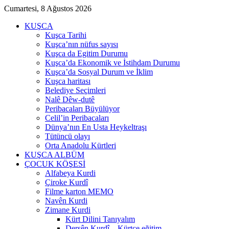
Cumartesi, 8 Ağustos 2026
KUŞCA
Kuşca Tarihi
Kuşca’nın nüfus sayısı
Kuşca da Egitim Durumu
Kuşca’da Ekonomik ve İstihdam Durumu
Kuşca’da Sosyal Durum ve İklim
Kuşca haritası
Belediye Seçimleri
Nalê Dêw-dutê
Peribacaları Büyülüyor
Celil’in Peribacaları
Dünya’nın En Usta Heykeltraşı
Tütüncü olayı
Orta Anadolu Kürtleri
KUŞCA ALBÜM
ÇOCUK KÖŞESİ
Alfabeya Kurdi
Çiroke Kurdî
Filme karton MEMO
Navên Kurdi
Zimane Kurdi
Kürt Dilini Tanıyalım
Dersên Kurdî – Kürtçe eğitim