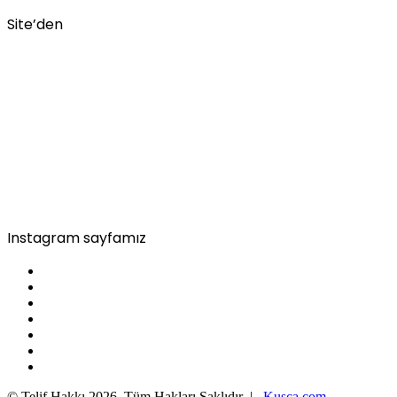
Site’den
Instagram sayfamız
© Telif Hakkı 2026, Tüm Hakları Saklıdır |
Kusca.com