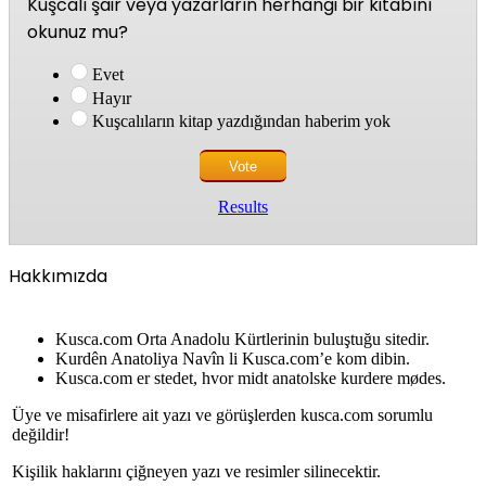
Kuşcalı şair veya yazarların herhangi bir kitabını
okunuz mu?
Evet
Hayır
Kuşcalıların kitap yazdığından haberim yok
Results
Hakkımızda
Kusca.com Orta Anadolu Kürtlerinin buluştuğu sitedir.
Kurdên Anatoliya Navîn li Kusca.com’e kom dibin.
Kusca.com er stedet, hvor midt anatolske kurdere mødes.
Üye ve misafirlere ait yazı ve görüşlerden kusca.com sorumlu
değildir!
Kişilik haklarını çiğneyen yazı ve resimler silinecektir.