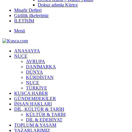
Dokuz adımla Kürtçe
Misafir Defteri
Gizlilik ilkelerimiz
İLETİŞİM
Menü
ANASAYFA
NUÇE
AVRUPA
DANİMARKA
DÜNYA
KÜRDİSTAN
NUÇE
TÜRKİYE
KUŞCA HABER
GÜNDEMDEKİLER
İNSAN HAKLARI
DİL, KÜLTÜR & TARİH
KÜLTÜR & TARİH
DİL & EDEBİYAT
TOPLUM & YAŞAM
YAZARLARIMIZ