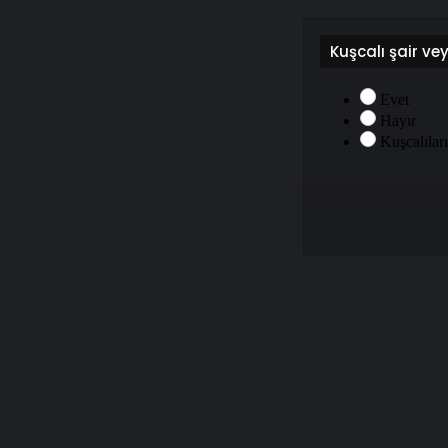
Kuşcalı şair ve
Evet
Hayır
Kuşcalılar