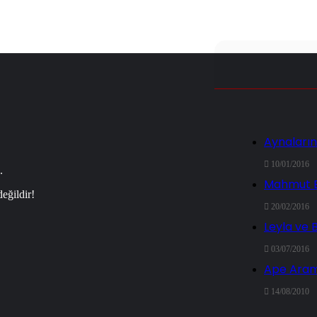
Aynaların
10/01/2016
.
Mahmut Ba
eğildir!
20/02/2016
Leyla ve 
03/07/2016
Ape Ara
14/08/2010