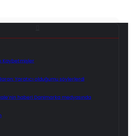
ı Kaybetmişler
ran: Yaratıcı olduğumu söylerlerdi
Bale’nin haberi Danimarka medyasında
m