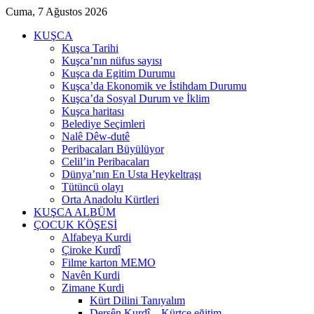
Cuma, 7 Ağustos 2026
KUŞCA
Kuşca Tarihi
Kuşca’nın nüfus sayısı
Kuşca da Egitim Durumu
Kuşca’da Ekonomik ve İstihdam Durumu
Kuşca’da Sosyal Durum ve İklim
Kuşca haritası
Belediye Seçimleri
Nalê Dêw-dutê
Peribacaları Büyülüyor
Celil’in Peribacaları
Dünya’nın En Usta Heykeltraşı
Tütüncü olayı
Orta Anadolu Kürtleri
KUŞCA ALBÜM
ÇOCUK KÖŞESİ
Alfabeya Kurdi
Çiroke Kurdî
Filme karton MEMO
Navên Kurdi
Zimane Kurdi
Kürt Dilini Tanıyalım
Dersên Kurdî – Kürtçe eğitim