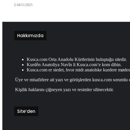
04/11/2025
Hakkımızda
Kusca.com Orta Anadolu Kürtlerinin buluştuğu sitedir.
Kurdên Anatoliya Navîn li Kusca.com’e kom dibin.
Kusca.com er stedet, hvor midt anatolske kurdere mødes
Üye ve misafirlere ait yazı ve görüşlerden kusca.com sorumlu d
Kişilik haklarını çiğneyen yazı ve resimler silinecektir.
Site’den