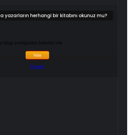
ya yazarların herhangi bir kitabını okunuz mu?
ın kitap yazdığından haberim yok
Results