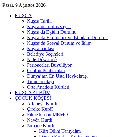
Pazar, 9 Ağustos 2026
KUŞCA
Kuşca Tarihi
Kuşca’nın nüfus sayısı
Kuşca da Egitim Durumu
Kuşca’da Ekonomik ve İstihdam Durumu
Kuşca’da Sosyal Durum ve İklim
Kuşca haritası
Belediye Seçimleri
Nalê Dêw-dutê
Peribacaları Büyülüyor
Celil’in Peribacaları
Dünya’nın En Usta Heykeltraşı
Tütüncü olayı
Orta Anadolu Kürtleri
KUŞCA ALBÜM
ÇOCUK KÖŞESİ
Alfabeya Kurdi
Çiroke Kurdî
Filme karton MEMO
Navên Kurdi
Zimane Kurdi
Kürt Dilini Tanıyalım
Dersên Kurdî – Kürtçe eğitim