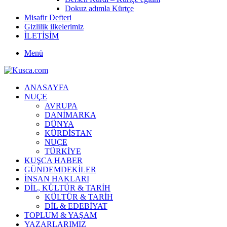
Dokuz adımla Kürtçe
Misafir Defteri
Gizlilik ilkelerimiz
İLETİŞİM
Menü
ANASAYFA
NUÇE
AVRUPA
DANİMARKA
DÜNYA
KÜRDİSTAN
NUÇE
TÜRKİYE
KUŞCA HABER
GÜNDEMDEKİLER
İNSAN HAKLARI
DİL, KÜLTÜR & TARİH
KÜLTÜR & TARİH
DİL & EDEBİYAT
TOPLUM & YAŞAM
YAZARLARIMIZ