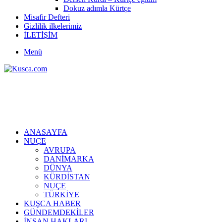
Dokuz adımla Kürtçe
Misafir Defteri
Gizlilik ilkelerimiz
İLETİŞİM
Menü
ANASAYFA
NUÇE
AVRUPA
DANİMARKA
DÜNYA
KÜRDİSTAN
NUÇE
TÜRKİYE
KUŞCA HABER
GÜNDEMDEKİLER
İNSAN HAKLARI