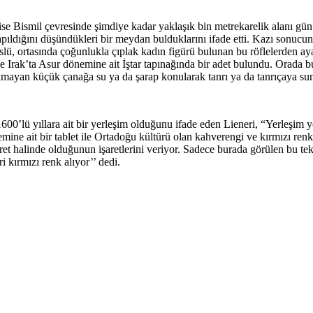
 ise Bismil çevresinde şimdiye kadar yaklaşık bin metrekarelik alanı gü
pıldığını düşündükleri bir meydan bulduklarını ifade etti. Kazı sonucunda
süslü, ortasında çoğunlukla çıplak kadın figürü bulunan bu röflelerden a
ece Irak’ta Asur dönemine ait İştar tapınağında bir adet bulundu. Orada 
olmayan küçük çanağa su ya da şarap konularak tanrı ya da tanrıçaya sun
600’lü yıllara ait bir yerleşim olduğunu ifade eden Lieneri, “Yerleşim ye
mine ait bir tablet ile Ortadoğu kültürü olan kahverengi ve kırmızı re
et halinde olduğunun işaretlerini veriyor. Sadece burada görülen bu tekni
i kırmızı renk alıyor’’ dedi.