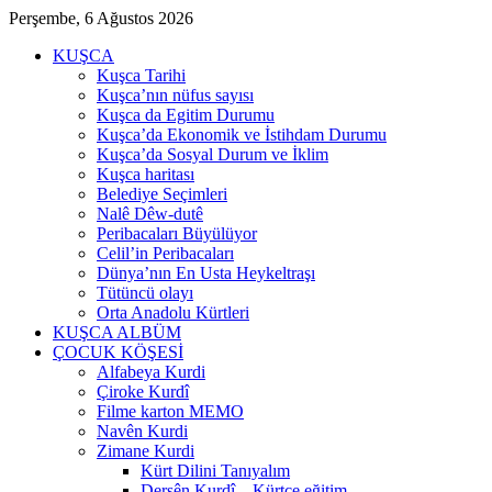
Perşembe, 6 Ağustos 2026
KUŞCA
Kuşca Tarihi
Kuşca’nın nüfus sayısı
Kuşca da Egitim Durumu
Kuşca’da Ekonomik ve İstihdam Durumu
Kuşca’da Sosyal Durum ve İklim
Kuşca haritası
Belediye Seçimleri
Nalê Dêw-dutê
Peribacaları Büyülüyor
Celil’in Peribacaları
Dünya’nın En Usta Heykeltraşı
Tütüncü olayı
Orta Anadolu Kürtleri
KUŞCA ALBÜM
ÇOCUK KÖŞESİ
Alfabeya Kurdi
Çiroke Kurdî
Filme karton MEMO
Navên Kurdi
Zimane Kurdi
Kürt Dilini Tanıyalım
Dersên Kurdî – Kürtçe eğitim