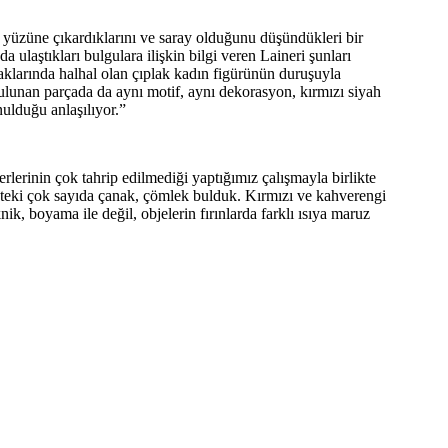
n yüzüne çıkardıklarını ve saray olduğunu düşündükleri bir
 ulaştıkları bulgulara ilişkin bilgi veren Laineri şunları
yaklarında halhal olan çıplak kadın figürünün duruşuyla
bulunan parçada da aynı motif, aynı dekorasyon, kırmızı siyah
ulduğu anlaşılıyor.”
rlerinin çok tahrip edilmediği yaptığımız çalışmayla birlikte
nkteki çok sayıda çanak, çömlek bulduk. Kırmızı ve kahverengi
k, boyama ile değil, objelerin fırınlarda farklı ısıya maruz