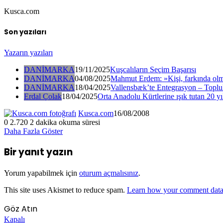
Kusca.com
Son yazıları
Yazarın yazıları
DANİMARKA
19/11/2025
Kuşcalıların Seçim Başarısı
DANİMARKA
04/08/2025
Mahmut Erdem: »Kişi, farkında olm
DANİMARKA
18/04/2025
Vallensbæk’te Entegrasyon – Toplul
Erdal Çolak
18/04/2025
Orta Anadolu Kürtlerine ışık tutan 20 yı
Kusca.com
16/08/2008
0
2.720
2 dakika okuma süresi
Daha Fazla Göster
Bir yanıt yazın
Yorum yapabilmek için
oturum açmalısınız
.
This site uses Akismet to reduce spam.
Learn how your comment data 
Göz Atın
Kapalı