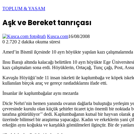
TOPLUM & YAŞAM
Aşk ve Bereket tanrıçası
Kusca.com
16/08/2008
0
2.720
2 dakika okuma süresi
Amed’in Bismil ilçesinde 10 ayrı höyükte yapılan kazı çalışmalarında Ark
Ilısu Barajı altında kalacağı belirtilen 10 ayrı höyükte Ege Ünivers
kazı çalışmaları sona erdi. Höyüklerin, Ortaçağ, Tunç çağı, Post, Assu
Kavuşlu Höyüğü’nde 11 insan iskeleti ile kaplumbağa ve köpek iskelet
kullanılan birçok araç ve gereçe rastladıklarını ifade etti.
İnsanlar ile kaplumbağalar aynı mezarda
Dicle Nehri’nin hemen yanında ovanın dağlarla buluştuğu yerleşim y
çevresinde kurulu olan küçük şehirler ticaret için önemli bir noktada
tarafına götürülüyor’’ dedi. Kaplumbağanın kutsal bir hayvan olarak 
üzerinde bilimsel bir araştırma yapacağız. Kadın ve erkeklerin yani
erkeğin aynı koğukta ve karşılıklı gömülmeleri ilginçtir. Bir de yan