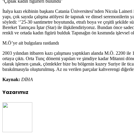
‘Çıplak kadın figürleri bulundu’
İtalya kazı ekibinin başkanı Catania Üniversitesi’nden Nicola Laineri
yapı, çok sayıda çalışma atölyesi ile tapınak ve dinsel seremonilerin ya
söyledi: ‘’25-30 santimetre boyutunda, etrafı boya ve çeşitli şekilde 
Bereket Tanrıçası İştar (Star) ile ilişkilendiriyoruz. Bundan önce sad
renkli ve ortada kadın figürü bulduk Tapınağın ön kısmında işlevsel 
M.Ö’ye ait bulgulara rastlandı
2003 yılından itibaren kazı çalışması yaptıkları alanda M.Ö. 2200 ile 1
ortaya çıktı. Orta Tunç dönemi yapıları ve şimdiye kadar Mitanni döne
olarak işlenen çanak, çömlekler bize bu bölgenin kuzey Suriye ile ticar
bırakılmasıyla oluşturulmuş. Az ısı verilen parçalar kahverengi diğerler
Kaynak:
DİHA
Yazarımız