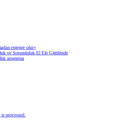
adan entegre olur«
uk ve Sorumluluk El Ele Gittiğinde
llık araştırma
is processed.