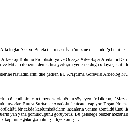
eloglar Aşk ve Bereket tanrıçası İştar’ın izine rastlanıldığı belirtiler.
itesi Arkeoloji Bölümü Protohistorya ve Önasya Arkeolojisi Anabilim Da
r ve Mittani döneminden kalma yerleşim yerleri olduğu ortaya çıkartıldı
lerine rastladıklarını dile getiren EÜ Araştırma Görevlisi Arkeolog Müc
erinin önemli bir ticaret merkezi olduğunu söyleyen Erdalkıran, ‘’Mez
 bulunuyorlar. Burası Suriye ve Anadolu ile ticaret yapıyor. Ergani’de 
görüldüğü bir çağda kaplumbağaların insanların yanına gömüldüğünü ifad
 çiftlerin yan yana gömüldüğünü görüyoruz. Bu geleneğe benzer mezarla
larına kaplumbağalar gömülmüş” diye konuştu.