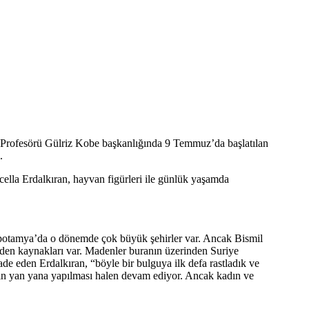
lı Profesörü Gülriz Kobe başkanlığında 9 Temmuz’da başlatılan
.
ella Erdalkıran, hayvan figürleri ile günlük yaşamda
opotamya’da o dönemde çok büyük şehirler var. Ancak Bismil
maden kaynakları var. Madenler buranın üzerinden Suriye
e eden Erdalkıran, “böyle bir bulguya ilk defa rastladık ve
rın yan yana yapılması halen devam ediyor. Ancak kadın ve