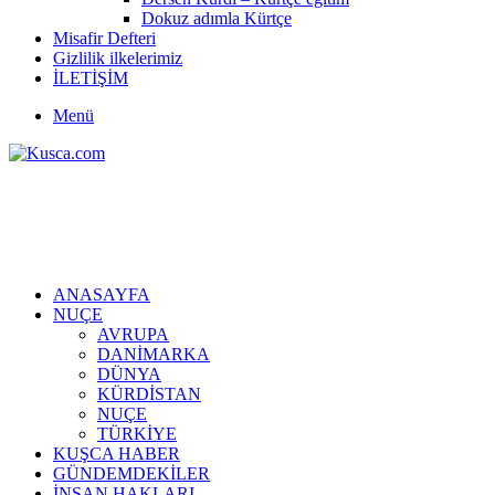
Dokuz adımla Kürtçe
Misafir Defteri
Gizlilik ilkelerimiz
İLETİŞİM
Menü
ANASAYFA
NUÇE
AVRUPA
DANİMARKA
DÜNYA
KÜRDİSTAN
NUÇE
TÜRKİYE
KUŞCA HABER
GÜNDEMDEKİLER
İNSAN HAKLARI