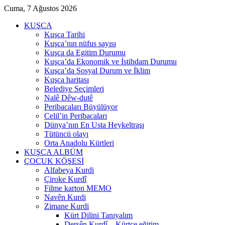
Cuma, 7 Ağustos 2026
KUŞCA
Kuşca Tarihi
Kuşca’nın nüfus sayısı
Kuşca da Egitim Durumu
Kuşca’da Ekonomik ve İstihdam Durumu
Kuşca’da Sosyal Durum ve İklim
Kuşca haritası
Belediye Seçimleri
Nalê Dêw-dutê
Peribacaları Büyülüyor
Celil’in Peribacaları
Dünya’nın En Usta Heykeltraşı
Tütüncü olayı
Orta Anadolu Kürtleri
KUŞCA ALBÜM
ÇOCUK KÖŞESİ
Alfabeya Kurdi
Çiroke Kurdî
Filme karton MEMO
Navên Kurdi
Zimane Kurdi
Kürt Dilini Tanıyalım
Dersên Kurdî – Kürtçe eğitim