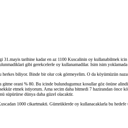
i 31.mayis tarihine kadar en az 1100 Kuscalinin oy kullanabilmek icin sa
ulunmadiklari gibi gerekcelerle oy kullanamadilar. Isim isim yoklamada 
u herkes biliyor. Binde bir olur cok görmeyelim. O da köyümüzün naz
a gitme orani % 80. Bu icinde bulundugumuz kosullar göz önüne alind
esekkür etmek istiyorum. Ama secim daha bitmedi 7 hazirandan önce köy
ünü süpürürse dünya daha güzel olacaktir.
scadan 1000 cikartmakti. Gümrüklerde oy kullanacaklarla bu hedefe ul