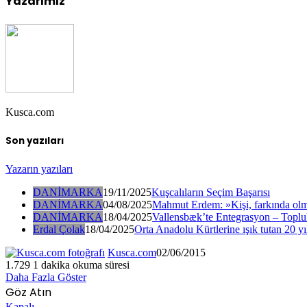
Yazarımız
Kusca.com
Son yazıları
Yazarın yazıları
DANİMARKA
19/11/2025
Kuşcalıların Seçim Başarısı
DANİMARKA
04/08/2025
Mahmut Erdem: »Kişi, farkında olm
DANİMARKA
18/04/2025
Vallensbæk’te Entegrasyon – Toplul
Erdal Çolak
18/04/2025
Orta Anadolu Kürtlerine ışık tutan 20 yı
Kusca.com
02/06/2015
1.729
1 dakika okuma süresi
Daha Fazla Göster
Göz Atın
Kapalı