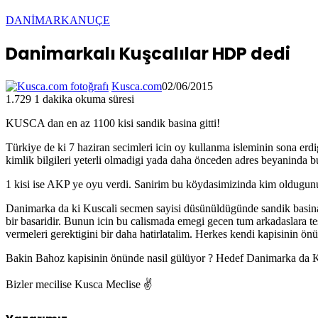
DANİMARKA
NUÇE
Danimarkalı Kuşcalılar HDP dedi
Kusca.com
02/06/2015
1.729
1 dakika okuma süresi
KUSCA dan en az 1100 kisi sandik basina gitti!
Türkiye de ki 7 haziran secimleri icin oy kullanma isleminin sona erdig
kimlik bilgileri yeterli olmadigi yada daha önceden adres beyaninda b
1 kisi ise AKP ye oyu verdi. Sanirim bu köydasimizinda kim oldugun
Danimarka da ki Kuscali secmen sayisi düsünüldügünde sandik basin
bir basaridir. Bunun icin bu calismada emegi gecen tum arkadaslara t
vermeleri gerektigini bir daha hatirlatalim. Herkes kendi kapisinin ön
Bakin Bahoz kapisinin önünde nasil gülüyor ? Hedef Danimarka da Ku
Bizler mecilise Kusca Meclise ✌