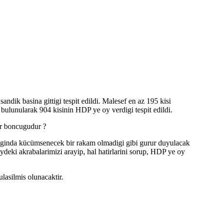
ndik basina gittigi tespit edildi. Malesef en az 195 kisi
bulunularak 904 kisinin HDP ye oy verdigi tespit edildi.
ar boncugudur ?
iginda kücümsenecek bir rakam olmadigi gibi gurur duyulacak
deki akrabalarimizi arayip, hal hatirlarini sorup, HDP ye oy
asilmis olunacaktir.