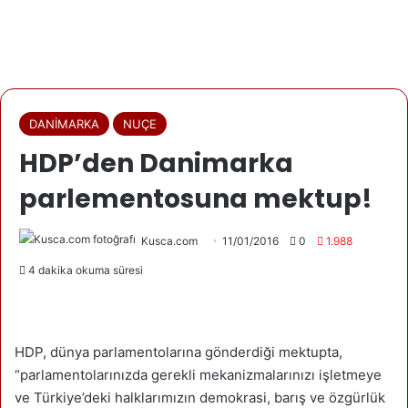
DANİMARKA
NUÇE
HDP’den Danimarka
parlementosuna mektup!
Kusca.com
11/01/2016
0
1.988
4 dakika okuma süresi
HDP, dünya parlamentolarına gönderdiği mektupta,
“parlamentolarınızda gerekli mekanizmalarınızı işletmeye
ve Türkiye’deki halklarımızın demokrasi, barış ve özgürlük