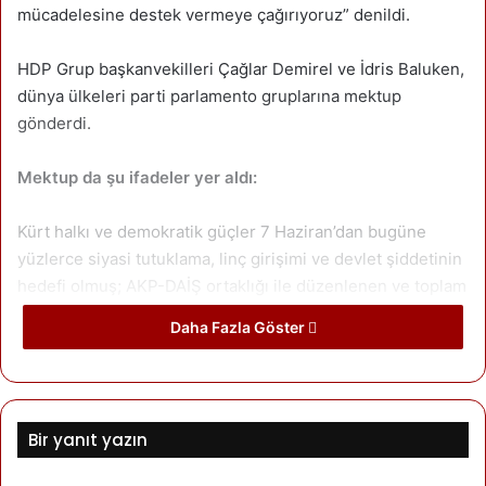
mücadelesine destek vermeye çağırıyoruz” denildi.
HDP Grup başkanvekilleri Çağlar Demirel ve İdris Baluken,
dünya ülkeleri parti parlamento gruplarına mektup
gönderdi.
Mektup da şu ifadeler yer aldı:
Kürt halkı ve demokratik güçler 7 Haziran’dan bugüne
yüzlerce siyasi tutuklama, linç girişimi ve devlet şiddetinin
hedefi olmuş; AKP-DAİŞ ortaklığı ile düzenlenen ve toplam
342 sivil kişinin öldürüldüğü Diyarbakır, Suruç ve Ankara
Daha Fazla Göster
katliamlarıyla da şiddet ve sindirme ortamı tüm ülke
sathına yayılmıştır.
Mektubun danimarkacası:
Bir yanıt yazın