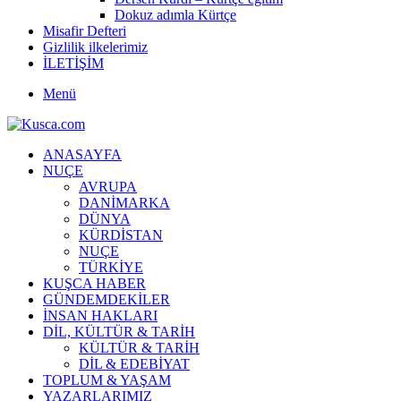
Dokuz adımla Kürtçe
Misafir Defteri
Gizlilik ilkelerimiz
İLETİŞİM
Menü
ANASAYFA
NUÇE
AVRUPA
DANİMARKA
DÜNYA
KÜRDİSTAN
NUÇE
TÜRKİYE
KUŞCA HABER
GÜNDEMDEKİLER
İNSAN HAKLARI
DİL, KÜLTÜR & TARİH
KÜLTÜR & TARİH
DİL & EDEBİYAT
TOPLUM & YAŞAM
YAZARLARIMIZ