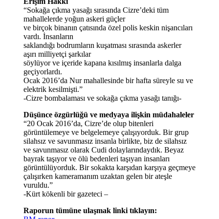
Erişim Hakkı
“Sokağa çıkma yasağı sırasında Cizre’deki tüm
mahallelerde yoğun askeri güçler
ve birçok binanın çatısında özel polis keskin nişancıları
vardı. İnsanların
saklandığı bodrumların kuşatması sırasında askerler
aşırı milliyetçi şarkılar
söylüyor ve içeride kapana kısılmış insanlarla dalga
geçiyorlardı.
Ocak 2016’da Nur mahallesinde bir hafta süreyle su ve
elektrik kesilmişti.”
-Cizre bombalaması ve sokağa çıkma yasağı tanığı-
Düşünce özgürlüğü ve medyaya ilişkin müdahaleler
“20 Ocak 2016’da, Cizre’de olup bitenleri
görüntülemeye ve belgelemeye çalışıyorduk. Bir grup
silahsız ve savunmasız insanla birlikte, biz de silahsız
ve savunmasız olarak Cudi dolaylarındaydık. Beyaz
bayrak taşıyor ve ölü bedenleri taşıyan insanları
görüntülüyorduk. Bir sokakta karşıdan karşıya geçmeye
çalışırken kameramanım uzaktan gelen bir ateşle
vuruldu.”
-Kürt kökenli bir gazeteci –
Raporun tümüne ulaşmak linki tıklayın: