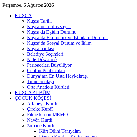
Perşembe, 6 Ağustos 2026
KUŞCA
Kuşca Tarihi
Kuşca’nın nüfus sayısı
Kuşca da Egitim Durumu
Kuşca’da Ekonomik ve İstihdam Durumu
Kuşca’da Sosyal Durum ve İklim
Kuşca haritası
Belediye Seçimleri
Nalê Dêw-dutê
Peribacaları Büyülüyor
Celil’in Peribacaları
Dünya’nın En Usta Heykeltraşı
Tütüncü olayı
Orta Anadolu Kürtleri
KUŞCA ALBÜM
ÇOCUK KÖŞESİ
Alfabeya Kurdi
Çiroke Kurdî
Filme karton MEMO
Navên Kurdi
Zimane Kurdi
Kürt Dilini Tanıyalım
Dersên Kurdî – Kürtçe eğitim