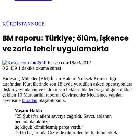
KÜRDİSTAN
NUÇE
BM raporu: Türkiye; ölüm, işkence
ve zorla tehcir uygulamakta
Kusca.com
18/03/2017
0
2.439
1 dakika okuma süresi
Birleşmiş Milletler (BM) İnsan Hakları Yüksek Komiserliği
tarafından Kürt illerinde son 18 ayda yürütülen askeri operasyonlara
ilişkin yayımlanan ve ciddi insan hakları ihlalleri yaşandığına dikkat
çekilen 10 Mart tarihli raporun Çevirmenler Meclisince yapılan
çevirisine
buradan
ulaşabilirsiniz.
Yaşam Hakkı
“25 Şubat’ta ailem savcıya çağrıldı. Savcı, ablamın
bedeni olarak bize
üç küçük kömürleşmiş parça verdi.”
-2016 başlarında Cizre’de öldürülen bir kadının erkek