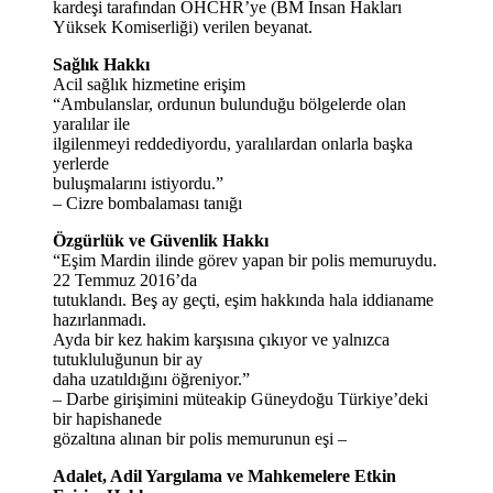
kardeşi tarafından OHCHR’ye (BM İnsan Hakları
Yüksek Komiserliği) verilen beyanat.
Sağlık Hakkı
Acil sağlık hizmetine erişim
“Ambulanslar, ordunun bulunduğu bölgelerde olan
yaralılar ile
ilgilenmeyi reddediyordu, yaralılardan onlarla başka
yerlerde
buluşmalarını istiyordu.”
– Cizre bombalaması tanığı
Özgürlük ve Güvenlik Hakkı
“Eşim Mardin ilinde görev yapan bir polis memuruydu.
22 Temmuz 2016’da
tutuklandı. Beş ay geçti, eşim hakkında hala iddianame
hazırlanmadı.
Ayda bir kez hakim karşısına çıkıyor ve yalnızca
tutukluluğunun bir ay
daha uzatıldığını öğreniyor.”
– Darbe girişimini müteakip Güneydoğu Türkiye’deki
bir hapishanede
gözaltına alınan bir polis memurunun eşi –
Adalet, Adil Yargılama ve Mahkemelere Etkin