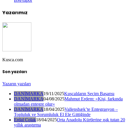
BM-rapor
Yazarımız
Kusca.com
Son yazıları
Yazarın yazıları
DANİMARKA
19/11/2025
Kuşcalıların Seçim Başarısı
DANİMARKA
04/08/2025
Mahmut Erdem: »Kişi, farkında
olmadan entegre olur«
DANİMARKA
18/04/2025
Vallensbæk’te Entegrasyon –
Topluluk ve Sorumluluk El Ele Gittiğinde
Erdal Çolak
18/04/2025
Orta Anadolu Kürtlerine ışık tutan 20
yıllık araştırma