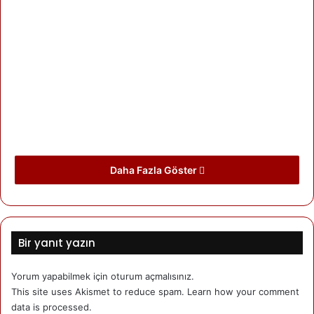
Daha Fazla Göster
Bende Paskalya tatilimde bir seminere katılarak İzmir’de
Bir yanıt yazın
geçirdim. Bu yılın Paskalyası hem Newroz’a hemde
İstanbul ve Brüksel bombalamalarına denk geldi.
Yorum yapabilmek için
oturum açmalısınız
.
This site uses Akismet to reduce spam.
Learn how your comment
İzmir’in sokakları, AKP ve Erdoğan’nın mağduru olan
data is processed.