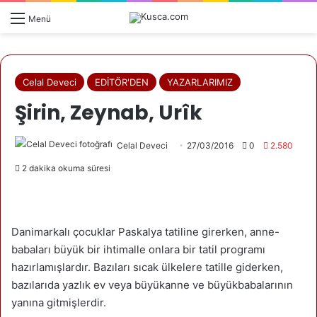
Menü
Celal Deveci
EDİTÖR'DEN
YAZARLARIMIZ
Şirin, Zeynab, Urîk
Celal Deveci
27/03/2016
0
2.580
2 dakika okuma süresi
Danimarkalı çocuklar Paskalya tatiline girerken, anne-
babaları büyük bir ihtimalle onlara bir tatil programı
hazırlamışlardır. Bazıları sıcak ülkelere tatille giderken,
bazılarıda yazlık ev veya büyükanne ve büyükbabalarının
yanına gitmişlerdir.