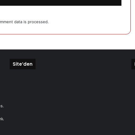
mment data is processed.
Site’den
s.
mlu