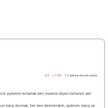
0
1.790
2 dakika okuma süresi
erör eylemini kınamak ben insanım diyen herkesin asli
sun karşı durmak, her ben demokratım, aydınım, barış ve