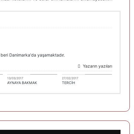
 beri Danimarka'da yaşamaktadır.
Yazarın yazıları
r
Hasan Sertdemir
Hasan Sertdemir
13/03/2017
27/02/2017
AYNAYA BAKMAK
TERCİH