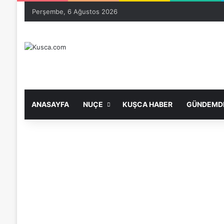
Perşembe, 6 Ağustos 2026
ANASAYFA
NUÇE
KUŞCA HABER
GÜNDEMDE