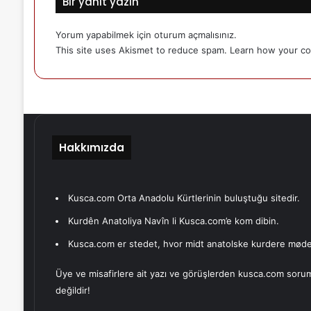
Bir yanıt yazın
Yorum yapabilmek için
oturum açmalısınız
.
This site uses Akismet to reduce spam.
Learn how your co
Hakkımızda
Kusca.com Orta Anadolu Kürtlerinin buluştuğu sitedir.
Kurdên Anatoliya Navîn li Kusca.com’e kom dibin.
Kusca.com er stedet, hvor midt anatolske kurdere møde
Üye ve misafirlere ait yazı ve görüşlerden kusca.com soru
değildir!