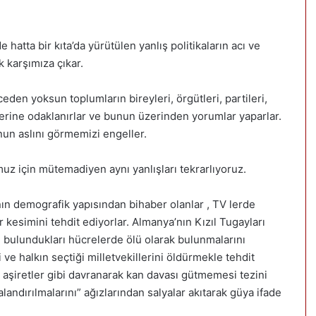
 hatta bir kıta’da yürütülen yanlış politikaların acı ve
 karşımıza çıkar.
ceden yoksun toplumların bireyleri, örgütleri, partileri,
üzerine odaklanırlar ve bunun üzerinden yorumlar yaparlar.
nun aslını görmemizi engeller.
z için mütemadiyen aynı yanlışları tekrarlıyoruz.
nın demografik yapısından bihaber olanlar , TV lerde
r kesimini tehdit ediyorlar. Almanya’nın Kızıl Tugayları
i bulundukları hücrelerde ölü olarak bulunmalarını
e halkın seçtiği milletvekillerini öldürmekle tehdit
in aşiretler gibi davranarak kan davası gütmemesi tezini
alandırılmalarını” ağızlarından salyalar akıtarak güya ifade