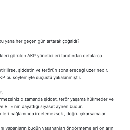
bu yana her geçen gün artarak çoğaldı?
eri görülen AKP yöneticileri tarafından defalarca
rilirse, şiddetin ve terörün sona ereceği üzerinedir.
AKP bu söylemiyle suçüstü yakalanmıştır.
r.
 vermezsiniz o zamanda şiddet, terör yaşama hükmeder ve
RTE nin dayattığı siyaset aynen budur.
işkileri bağlamında irdelemezsek , doğru çıkarsamalar
ını yapanların bugün yaşananları öngörmemeleri onların