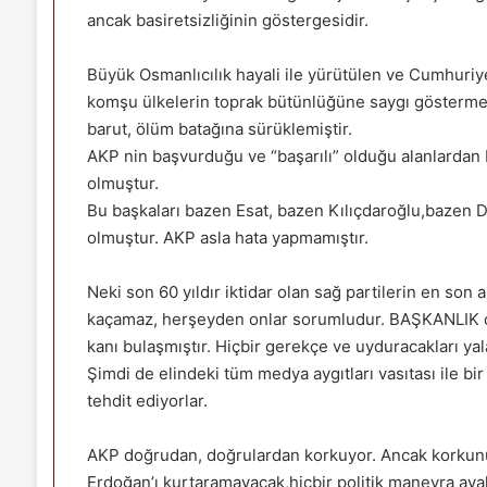
ancak basiretsizliğinin göstergesidir.
Büyük Osmanlıcılık hayali ile yürütülen ve Cumhuriye
komşu ülkelerin toprak bütünlüğüne saygı göstermey
barut, ölüm batağına sürüklemiştir.
AKP nin başvurduğu ve “başarılı” olduğu alanlardan b
olmuştur.
Bu başkaları bazen Esat, bazen Kılıçdaroğlu,bazen D
olmuştur. AKP asla hata yapmamıştır.
Neki son 60 yıldır iktidar olan sağ partilerin en son 
kaçamaz, herşeyden onlar sorumludur. BAŞKANLIK ols
kanı bulaşmıştır. Hiçbir gerekçe ve uyduracakları y
Şimdi de elindeki tüm medya aygıtları vasıtası ile bi
tehdit ediyorlar.
AKP doğrudan, doğrulardan korkuyor. Ancak korkunun e
Erdoğan’ı kurtaramayacak,hiçbir politik manevra ayakk