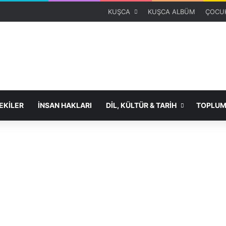
KUŞCA
KUŞCA ALBÜM
ÇOCUK
KİLER
İNSAN HAKLARI
DİL, KÜLTÜR & TARİH
TOPLUM