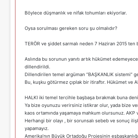
Böylece düşmanlık ve nifak tohumları ekiyorlar.
Oysa sorulması gereken soru şu olmalıdır?
TERÖR ve şiddet sarmalı neden 7 Haziran 2015 ten 
Aslında bu sorunun yanıtı artık hükümet edemeyecekl
dillendirildi.
Dillendirilen temel argüman “BAŞKANLIK sistemi” geti
Bu, kuşku götürmez çıplak bir itiraftır. Hükümet ve 
HALKI iki temel tercihle başbaşa bırakmak buna deni
Ya bize oyunuzu verirsiniz istikrar olur, yada bize
kaos ortamında yaşamaya mahkum olursunuz. AKP ve 
Herhangi bir olayı , bir sorunsalı sebeb ve sonuç il
yapamayız.
Amerika’nın Büyük Ortadoğu Projesinin eşbaşkanlığ