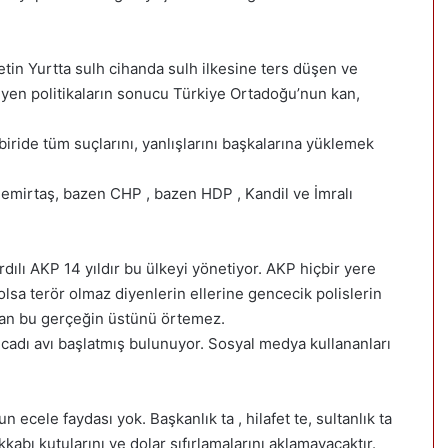
tin Yurtta sulh cihanda sulh ilkesine ters düşen ve
en politikaların sonucu Türkiye Ortadoğu’nun kan,
iride tüm suçlarını, yanlışlarını başkalarına yüklemek
emirtaş, bazen CHP , bazen HDP , Kandil ve İmralı
ardılı AKP 14 yıldır bu ülkeyi yönetiyor. AKP hiçbir yere
a terör olmaz diyenlerin ellerine gencecik polislerin
alan bu gerçeğin üstünü örtemez.
r cadı avı başlatmış bulunuyor. Sosyal medya kullananları
cele faydası yok. Başkanlık ta , hilafet te, sultanlık ta
abı kutularını ve dolar sıfırlamalarını aklamayacaktır.