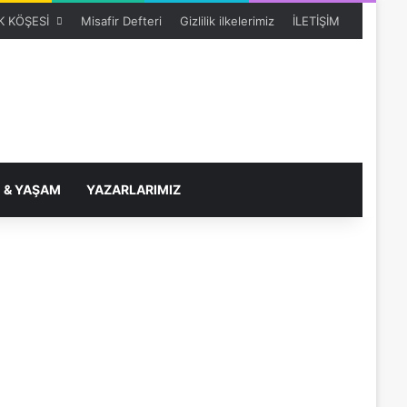
 KÖŞESİ
Misafir Defteri
Gizlilik ilkelerimiz
İLETİŞİM
 & YAŞAM
YAZARLARIMIZ