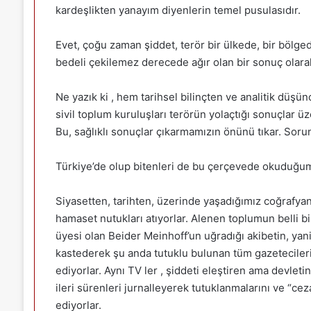
kardeşlikten yanayım diyenlerin temel pusulasıdır.
Evet, çoğu zaman şiddet, terör bir ülkede, bir bölgede
bedeli çekilemez derecede ağır olan bir sonuç olarak
Ne yazık ki , hem tarihsel bilinçten ve analitik düşün
sivil toplum kuruluşları terörün yolaçtığı sonuçlar 
Bu, sağlıklı sonuçlar çıkarmamızın önünü tıkar. Soru
Türkiye’de olup bitenleri de bu çerçevede okuduğumu
Siyasetten, tarihten, üzerinde yaşadığımız coğrafya
hamaset nutukları atıyorlar. Alenen toplumun belli bi
üyesi olan Beider Meinhoff’un uğradığı akibetin, yan
kastederek şu anda tutuklu bulunan tüm gazetecileri v
ediyorlar. Aynı TV ler , şiddeti eleştiren ama devlet
ileri sürenleri jurnalleyerek tutuklanmalarını ve “cez
ediyorlar.