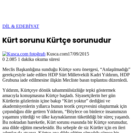
DİL & EDEBİYAT
Kürt sorunu Kürtçe sorunudur
Kusca.com
17/09/2015
0
2.085
1 dakika okuma süresi
Meclis Başkanlığına sunduğu Kürtçe soru önergesi, “Anlaşılmadığı”
gerekçesiyle iade edilen HDP Siirt Milletvekili Kadri Yıldırım, HDP
Grubuna iade edilmesine ilişkin Mecliste basın toplantısı düzenledi.
Yıldırım, Kürtçeye dönük tahammülsüzlüğe tepki göstermek
amacıyla konuşmasına Kürtçe başladı. Siyasetçilerin her gün
Kürtlerin gözlerinin içine bakıp “Kürt yoktur” dediğini ve
akademisyenlerin yıllarca bunun teorik çerçevesini oluşturmak için
çırpındığını dile getiren Yıldırım, “Böylece on binlerce insanımızın
yaşamını yitirdiği ve ülke kaynaklarının tüketildiği bir süreç yaşandı.
Bu noktadan hareketle, Kürt sorunu esasında bir Kürtçe sorunudur,
ana dilde eğitim meselesidir. Bu sebeple de siz Kürtler için en ileri
adımlar da atsanız, Kürtçe ana dilde eğitim olmadığı sürece bir