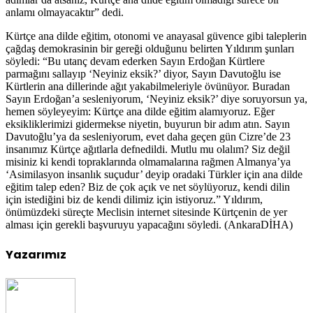
anlamı olmayacaktır” dedi.
Kürtçe ana dilde eğitim, otonomi ve anayasal güvence gibi taleplerin
çağdaş demokrasinin bir gereği olduğunu belirten Yıldırım şunları
söyledi: “Bu utanç devam ederken Sayın Erdoğan Kürtlere
parmağını sallayıp ‘Neyiniz eksik?’ diyor, Sayın Davutoğlu ise
Kürtlerin ana dillerinde ağıt yakabilmeleriyle övünüyor. Buradan
Sayın Erdoğan’a sesleniyorum, ‘Neyiniz eksik?’ diye soruyorsun ya,
hemen söyleyeyim: Kürtçe ana dilde eğitim alamıyoruz. Eğer
eksikliklerimizi gidermekse niyetin, buyurun bir adım atın. Sayın
Davutoğlu’ya da sesleniyorum, evet daha geçen gün Cizre’de 23
insanımız Kürtçe ağıtlarla defnedildi. Mutlu mu olalım? Siz değil
misiniz ki kendi topraklarında olmamalarına rağmen Almanya’ya
‘Asimilasyon insanlık suçudur’ deyip oradaki Türkler için ana dilde
eğitim talep eden? Biz de çok açık ve net söylüyoruz, kendi dilin
için istediğini biz de kendi dilimiz için istiyoruz.” Yıldırım,
önümüzdeki süreçte Meclisin internet sitesinde Kürtçenin de yer
alması için gerekli başvuruyu yapacağını söyledi. (AnkaraDİHA)
Yazarımız