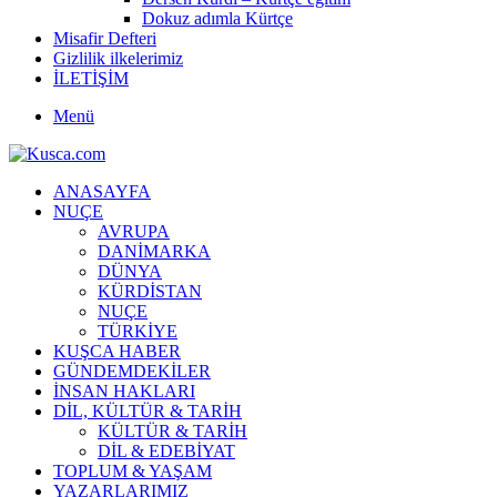
Dokuz adımla Kürtçe
Misafir Defteri
Gizlilik ilkelerimiz
İLETİŞİM
Menü
ANASAYFA
NUÇE
AVRUPA
DANİMARKA
DÜNYA
KÜRDİSTAN
NUÇE
TÜRKİYE
KUŞCA HABER
GÜNDEMDEKİLER
İNSAN HAKLARI
DİL, KÜLTÜR & TARİH
KÜLTÜR & TARİH
DİL & EDEBİYAT
TOPLUM & YAŞAM
YAZARLARIMIZ