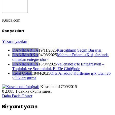
Kusca.com
Son yazıları
Yazarın yazıları
DANİMARKA
19/11/2025
Kuşcalıların Seçim Başarısı
DANİMARKA
04/08/2025
Mahmut Erdem: »Kişi, farkında
olmadan entegre olur«
DANİMARKA
18/04/2025
Vallensbæk’te Entegrasyon –
Topluluk ve Sorumluluk El Ele Gittiğinde
Erdal Çolak
18/04/2025
Orta Anadolu Kürtlerine ışık tutan 20
yıllık araştırma
Kusca.com
17/09/2015
0
2.085
1 dakika okuma süresi
Daha Fazla Göster
Bir yanıt yazın