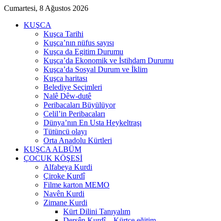
Cumartesi, 8 Ağustos 2026
KUŞCA
Kuşca Tarihi
Kuşca’nın nüfus sayısı
Kuşca da Egitim Durumu
Kuşca’da Ekonomik ve İstihdam Durumu
Kuşca’da Sosyal Durum ve İklim
Kuşca haritası
Belediye Seçimleri
Nalê Dêw-dutê
Peribacaları Büyülüyor
Celil’in Peribacaları
Dünya’nın En Usta Heykeltraşı
Tütüncü olayı
Orta Anadolu Kürtleri
KUŞCA ALBÜM
ÇOCUK KÖŞESİ
Alfabeya Kurdi
Çiroke Kurdî
Filme karton MEMO
Navên Kurdi
Zimane Kurdi
Kürt Dilini Tanıyalım
Dersên Kurdî – Kürtçe eğitim