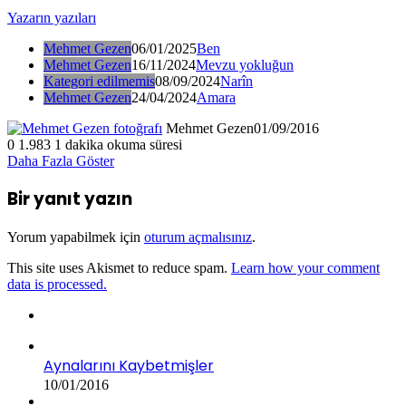
Yazarın yazıları
Mehmet Gezen
06/01/2025
Ben
Mehmet Gezen
16/11/2024
Mevzu yokluğun
Kategori edilmemis
08/09/2024
Narîn
Mehmet Gezen
24/04/2024
Amara
Mehmet Gezen
01/09/2016
0
1.983
1 dakika okuma süresi
Daha Fazla Göster
Bir yanıt yazın
Yorum yapabilmek için
oturum açmalısınız
.
This site uses Akismet to reduce spam.
Learn how your comment
data is processed.
Aynalarını Kaybetmişler
10/01/2016