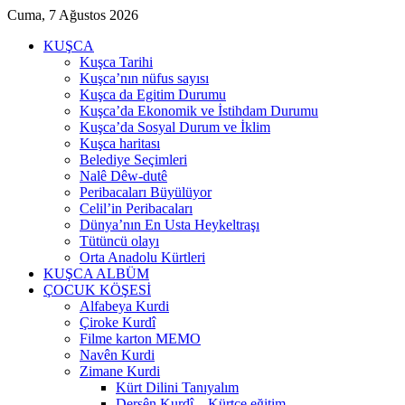
Cuma, 7 Ağustos 2026
KUŞCA
Kuşca Tarihi
Kuşca’nın nüfus sayısı
Kuşca da Egitim Durumu
Kuşca’da Ekonomik ve İstihdam Durumu
Kuşca’da Sosyal Durum ve İklim
Kuşca haritası
Belediye Seçimleri
Nalê Dêw-dutê
Peribacaları Büyülüyor
Celil’in Peribacaları
Dünya’nın En Usta Heykeltraşı
Tütüncü olayı
Orta Anadolu Kürtleri
KUŞCA ALBÜM
ÇOCUK KÖŞESİ
Alfabeya Kurdi
Çiroke Kurdî
Filme karton MEMO
Navên Kurdi
Zimane Kurdi
Kürt Dilini Tanıyalım
Dersên Kurdî – Kürtçe eğitim