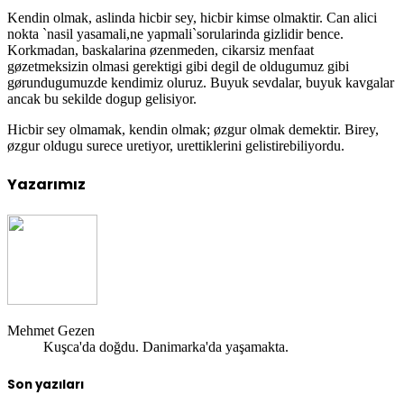
Kendin olmak, aslinda hicbir sey, hicbir kimse olmaktir. Can alici
nokta `nasil yasamali,ne yapmali`sorularinda gizlidir bence.
Korkmadan, baskalarina øzenmeden, cikarsiz menfaat
gøzetmeksizin olmasi gerektigi gibi degil de oldugumuz gibi
gørundugumuzde kendimiz oluruz. Buyuk sevdalar, buyuk kavgalar
ancak bu sekilde dogup gelisiyor.
Hicbir sey olmamak, kendin olmak; øzgur olmak demektir. Birey,
øzgur oldugu surece uretiyor, urettiklerini gelistirebiliyordu.
Yazarımız
Mehmet Gezen
Kuşca'da doğdu. Danimarka'da yaşamakta.
Son yazıları