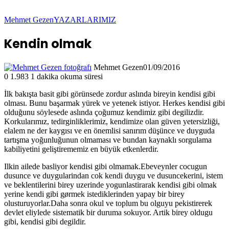
Mehmet Gezen
YAZARLARIMIZ
Kendin olmak
Mehmet Gezen
01/09/2016
0
1.983
1 dakika okuma süresi
İlk bakışta basit gibi görünsede zordur aslında bireyin kendisi gibi
olması. Bunu başarmak yürek ve yetenek istiyor. Herkes kendisi gibi
olduğunu söylesede aslında çoğumuz kendimiz gibi degilizdir.
Korkularımız, tedirginliklerimiz, kendimize olan güven yetersizliği,
elalem ne der kaygısı ve en önemlisi sanırım düşünce ve duyguda
tartışma yoğunluğunun olmaması ve bundan kaynaklı sorgulama
kabiliyetini geliştirememiz en büyük etkenlerdir.
Ilkin ailede basliyor kendisi gibi olmamak.Ebeveynler cocugun
dusunce ve duygularindan cok kendi duygu ve dusuncekerini, istem
ve beklentilerini birey uzerinde yogunlastirarak kendisi gibi olmak
yerine kendi gibi gørmek istediklerinden yapay bir birey
olusturuyorlar.Daha sonra okul ve toplum bu olguyu pekistirerek
devlet eliylede sistematik bir duruma sokuyor. Artik birey oldugu
gibi, kendisi gibi degildir.