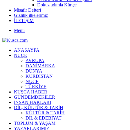
Dokuz adımla Kürtçe
Misafir Defteri
Gizlilik ilkelerimiz
İLETİŞİM
Menü
ANASAYFA
NUÇE
AVRUPA
DANİMARKA
DÜNYA
KÜRDİSTAN
NUÇE
TÜRKİYE
KUŞCA HABER
GÜNDEMDEKİLER
İNSAN HAKLARI
DİL, KÜLTÜR & TARİH
KÜLTÜR & TARİH
DİL & EDEBİYAT
TOPLUM & YAŞAM
YAZARLARIMIZ