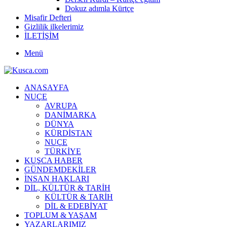
Dokuz adımla Kürtçe
Misafir Defteri
Gizlilik ilkelerimiz
İLETİŞİM
Menü
ANASAYFA
NUÇE
AVRUPA
DANİMARKA
DÜNYA
KÜRDİSTAN
NUÇE
TÜRKİYE
KUŞCA HABER
GÜNDEMDEKİLER
İNSAN HAKLARI
DİL, KÜLTÜR & TARİH
KÜLTÜR & TARİH
DİL & EDEBİYAT
TOPLUM & YAŞAM
YAZARLARIMIZ