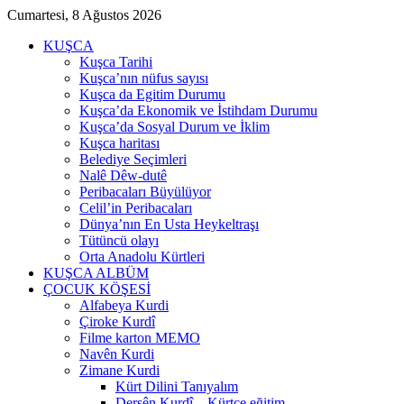
Cumartesi, 8 Ağustos 2026
KUŞCA
Kuşca Tarihi
Kuşca’nın nüfus sayısı
Kuşca da Egitim Durumu
Kuşca’da Ekonomik ve İstihdam Durumu
Kuşca’da Sosyal Durum ve İklim
Kuşca haritası
Belediye Seçimleri
Nalê Dêw-dutê
Peribacaları Büyülüyor
Celil’in Peribacaları
Dünya’nın En Usta Heykeltraşı
Tütüncü olayı
Orta Anadolu Kürtleri
KUŞCA ALBÜM
ÇOCUK KÖŞESİ
Alfabeya Kurdi
Çiroke Kurdî
Filme karton MEMO
Navên Kurdi
Zimane Kurdi
Kürt Dilini Tanıyalım
Dersên Kurdî – Kürtçe eğitim