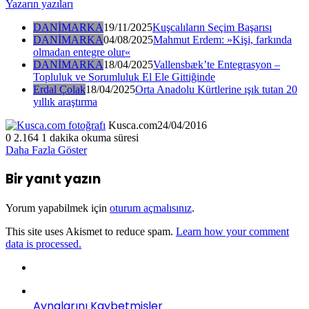
Yazarın yazıları
DANİMARKA
19/11/2025
Kuşcalıların Seçim Başarısı
DANİMARKA
04/08/2025
Mahmut Erdem: »Kişi, farkında
olmadan entegre olur«
DANİMARKA
18/04/2025
Vallensbæk’te Entegrasyon –
Topluluk ve Sorumluluk El Ele Gittiğinde
Erdal Çolak
18/04/2025
Orta Anadolu Kürtlerine ışık tutan 20
yıllık araştırma
Kusca.com
24/04/2016
0
2.164
1 dakika okuma süresi
Daha Fazla Göster
Bir yanıt yazın
Yorum yapabilmek için
oturum açmalısınız
.
This site uses Akismet to reduce spam.
Learn how your comment
data is processed.
Aynalarını Kaybetmişler