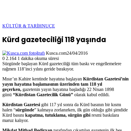
KÜLTÜR & TARİH
NUÇE
Kürd gazeteciliği 118 yaşında
Kusca.com
24/04/2016
0
2.164
1 dakika okuma süresi
Sürgünde başlayan Kürd gazeteciliği tüm baskı ve engellemelere
rağmen 118’inci yılını geride bırakıyor.
Mısır’ın Kahire kentinde hayatına başlayan
Kürdistan Gazetesi’nin
yayın hayatına başlamasının üzerinden tam 118 yıl
geçerken,
gazetenin yayın hayatına başladığı 22 Nisan 1898
günü
“Kürdistan Gazetecilik Günü”
olarak kabul edildi.
Kürdistan Gazetesi
gibi 117 yıl sonra da Kürd basının bir kısmı
halen “
sürgünde
” kalmaya zorlanırken, ilk gün olduğu gibi şimdide
Kürd basını
kapatma, tutuklama, sürgün gibi
resmi baskılara
maruz kalıyor.
Mikdat Mithad Bedirxan
tarafından çıkartılan gazetenin ilk beş