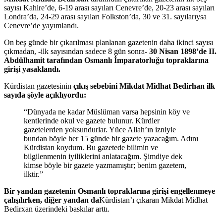
sayısı Kahire’de, 6-19 arası sayıları Cenevre’de, 20-23 arası sayıları
Londra’da, 24-29 arası sayıları Folkston’da, 30 ve 31. sayılarıysa
Cenevre’de yayımlandı.
On beş günde bir çıkarılması planlanan gazetenin daha ikinci sayısı
çıkmadan, -ilk sayısından sadece 8 gün sonra-
30 Nisan 1898’de II.
Abdülhamit tarafından Osmanlı İmparatorluğu topraklarına
girişi yasaklandı.
Kürdistan gazetesinin
çıkış sebebini Mikdat Midhat Bedirhan ilk
sayıda şöyle açıklıyordu:
“Dünyada ne kadar Müslüman varsa hepsinin köy ve
kentlerinde okul ve gazete bulunur. Kürdler
gazetelerden yoksundurlar. Yüce Allah’ın izniyle
bundan böyle her 15 günde bir gazete yazacağım. Adını
Kürdistan koydum. Bu gazetede bilimin ve
bilgilenmenin iyiliklerini anlatacağım. Şimdiye dek
kimse böyle bir gazete yazmamıştır; benim gazetem,
ilktir.”
Bir yandan gazetenin Osmanlı topraklarına girişi engellenmeye
çalışılırken, diğer yandan da
Kürdistan’ı çıkaran Mikdat Midhat
Bedirxan üzerindeki baskılar arttı.