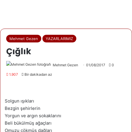
Mehmet Gezen
YAZARLARIMIZ
Çığlık
Mehmet Gezen
01/08/2017
0
1.907
Bir dakikadan az
Solgun ışıkları
Bezgin şehirlerin
Yorgun ve argın sokaklarını
Beli bükülmüş ağaçları
Omuzu çökmüş dağları