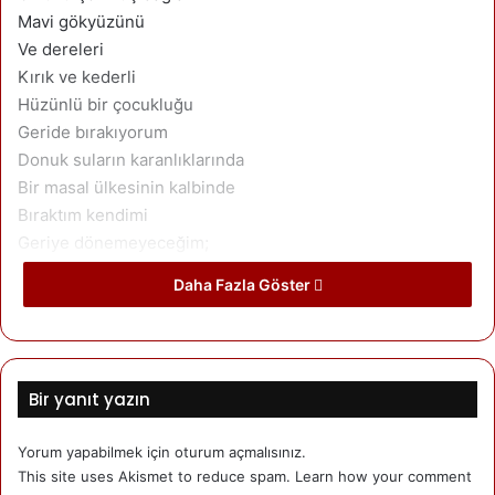
Mavi gökyüzünü
Ve dereleri
Kırık ve kederli
Hüzünlü bir çocukluğu
Geride bırakıyorum
Donuk suların karanlıklarında
Bir masal ülkesinin kalbinde
Bıraktım kendimi
Geriye dönemeyeceğim;
Ötesine geçtim bir hayatın…
Daha Fazla Göster
Taşta gül olmak için.
Taşta gül olmak için,
Bir yanıt yazın
O kadar çok sustuklarim vardı ki …
Doğuşunda boğdum bir çığlığın
Yorum yapabilmek için
oturum açmalısınız
.
This site uses Akismet to reduce spam.
Learn how your comment