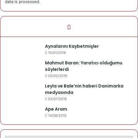
data is processed.
Yazarımız
Mehmet Gezen
Kuşca'da doğdu. Danimarka'da yaşamakta.
Son yazıları
Yazarın yazıları
Aynalarını Kaybetmişler
Mehmet Gezen
10/01/2016
06/01/2025
Ben
Mahmut Baran: Yaratıcı olduğumu
söylerlerdi
16/11/2024
Mevzu yokluğun
20/02/2016
Leyla ve Bale’nin haberi Danimarka
medyasında
03/07/2016
Mehmet Gezen
Ape Aram
08/09/2024
Narîn
14/08/2010