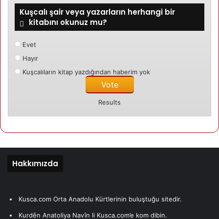
Kategori edilmemis
Kuşcalı şair veya yazarların herhangi bir
kitabını okunuz mu?
24/04/2024
Amara
Evet
Hayır
Kuşcalıların kitap yazdığından haberim yok
Mehmet Gezen
Results
Hakkımızda
Kusca.com Orta Anadolu Kürtlerinin buluştuğu sitedir.
Kurdên Anatoliya Navîn li Kusca.com’e kom dibin.