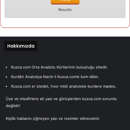
annesinin iyilesmesi diyor….
Results
Biz ne diyoruz?….
Yazarımız
Hakkımızda
Fatma Gezen
Kusca.com Orta Anadolu Kürtlerinin buluştuğu sitedir.
Son yazıları
Yazarın yazıları
Kurdên Anatoliya Navîn li Kusca.com’e kom dibin.
Fatma Gezen
08/03/2007
Kusca.com er stedet, hvor midt anatolske kurdere mødes.
Samvittighed…
Fatma Gezen
19/02/2007
Üye ve misafirlere ait yazı ve görüşlerden kusca.com sorumlu
Okul Projem!!
Fatma Gezen
değildir!
07/02/2007
Pet siselerinden ayakkabi…
Fatma Gezen
Kişilik haklarını çiğneyen yazı ve resimler silinecektir.
13/01/2007
Sen niye burdasin?… Yabanci!!