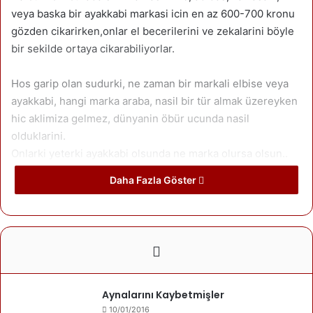
veya baska bir ayakkabi markasi icin en az 600-700 kronu
gözden cikarirken,onlar el becerilerini ve zekalarini böyle
bir sekilde ortaya cikarabiliyorlar.
Hos garip olan sudurki, ne zaman bir markali elbise veya
ayakkabi, hangi marka araba, nasil bir tür almak üzereyken
hic aklimiza gelmez, dünyanin öbür ucunda nasil
olduklarini.
Onlarki yeterki ayakkabi olsunda ne marka olursa olsun..
Yeterki üstümüzde cati olsunda isterse samanlik, ahir
Daha Fazla Göster
olsun..
Arabaya ne gerek var bize yemek verin… diyen temiz kalpli
insanlar var dünyada.
Bu bir genelleme, afrika da somaliada, avrupada rusyada,
asyada Kürdistanda, hatta büyük gözüyle bakinan
amerikada bile bu bir sorun.
Aynalarını Kaybetmişler
10/01/2016