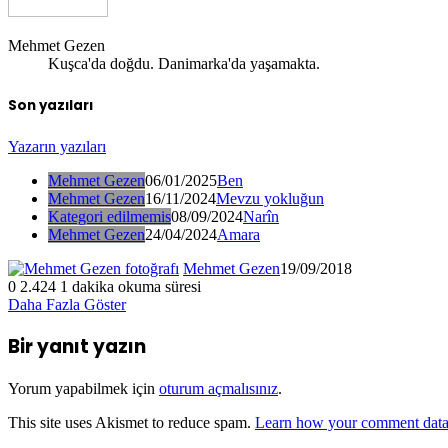
Mehmet Gezen
Kuşca'da doğdu. Danimarka'da yaşamakta.
Son yazıları
Yazarın yazıları
Mehmet Gezen
06/01/2025
Ben
Mehmet Gezen
16/11/2024
Mevzu yokluğun
Kategori edilmemis
08/09/2024
Narîn
Mehmet Gezen
24/04/2024
Amara
Mehmet Gezen
19/09/2018
0
2.424
1 dakika okuma süresi
Daha Fazla Göster
Bir yanıt yazın
Yorum yapabilmek için
oturum açmalısınız
.
This site uses Akismet to reduce spam.
Learn how your comment data 