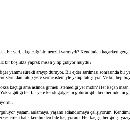
acak bir yeri, ulaşacağı bir menzili varmıydı? Kendinden kaçarken ger
suz bir boşlukta yaprak misali yitip gidiyor muydu?
iğer yanımı sürekli arayıp duruyor. Bir ejder sarılması sonrasında bir 
ynuzlarından tutup yere serme istemiyle yanıp tutuşuyor. Ve bu, hep bö
oksa kaçtığı ama aslında gitmek istemediği yer midir? Her kaçan insan g
? Yoksa gittiği her bir yere kendi gölgesini götürür gibi beraberinde mi 
iyordu.
sorguluyor, yaşamı anlamaya, yaşamı adlandırmaya çalışıyorum. Kendim
erkeslerden hatta kendimden bile kaçıyorum. Her kaçışı, her gidişi ya