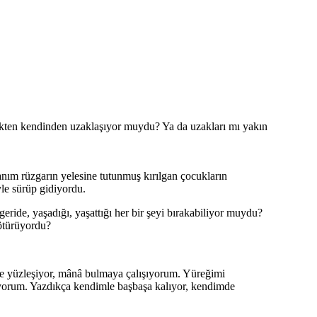
çekten kendinden uzaklaşıyor muydu? Ya da uzakları mı yakın
yanım rüzgarın yelesine tutunmuş kırılgan çocukların
yle sürüp gidiyordu.
eride, yaşadığı, yaşattığı her bir şeyi bırakabiliyor muydu?
götürüyordu?
le yüzleşiyor, mânâ bulmaya çalışıyorum. Yüreğimi
zıyorum. Yazdıkça kendimle başbaşa kalıyor, kendimde