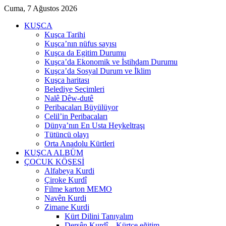
Cuma, 7 Ağustos 2026
KUŞCA
Kuşca Tarihi
Kuşca’nın nüfus sayısı
Kuşca da Egitim Durumu
Kuşca’da Ekonomik ve İstihdam Durumu
Kuşca’da Sosyal Durum ve İklim
Kuşca haritası
Belediye Seçimleri
Nalê Dêw-dutê
Peribacaları Büyülüyor
Celil’in Peribacaları
Dünya’nın En Usta Heykeltraşı
Tütüncü olayı
Orta Anadolu Kürtleri
KUŞCA ALBÜM
ÇOCUK KÖŞESİ
Alfabeya Kurdi
Çiroke Kurdî
Filme karton MEMO
Navên Kurdi
Zimane Kurdi
Kürt Dilini Tanıyalım
Dersên Kurdî – Kürtçe eğitim