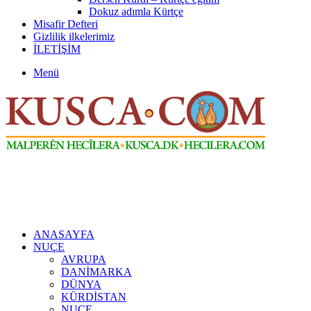
Dokuz adımla Kürtçe
Misafir Defteri
Gizlilik ilkelerimiz
İLETİŞİM
Menü
ANASAYFA
NUÇE
AVRUPA
DANİMARKA
DÜNYA
KÜRDİSTAN
NUÇE