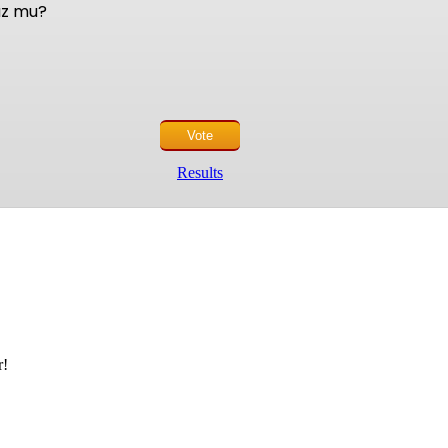
nuz mu?
Results
r!