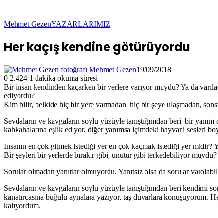
Mehmet Gezen
YAZARLARIMIZ
Her kaçış kendine götürüyordu
Mehmet Gezen
19/09/2018
0
2.424
1 dakika okuma süresi
Bir insan kendinden kaçarken bir yerlere varıyor muydu? Ya da varıl
ediyordu?
Kim bilir, belkide hiç bir yere varmadan, hiç bir şeye ulaşmadan, son
Sevdaların ve kavgaların soylu yüzüyle tanıştığımdan beri, bir yanım d
kahkahalarına eşlik ediyor, diğer yanımsa içimdeki hayvani sesleri bo
Insanın en çok gitmek istediği yer en çok kaçmak istediği yer midir? Y
Bir şeyleri bir yerlerde bırakır gibi, unutur gibi terkedebiliyor muydu
Sorular olmadan yanıtlar olmuyordu. Yanıtsız olsa da sorular varolabil
Sevdaların ve kavgaların soylu yüzüyle tanıştığımdan beri kendimi 
kanatırcasına buğulu aynalara yazıyor, taş duvarlara konuşuyorum. H
kalıyordum.