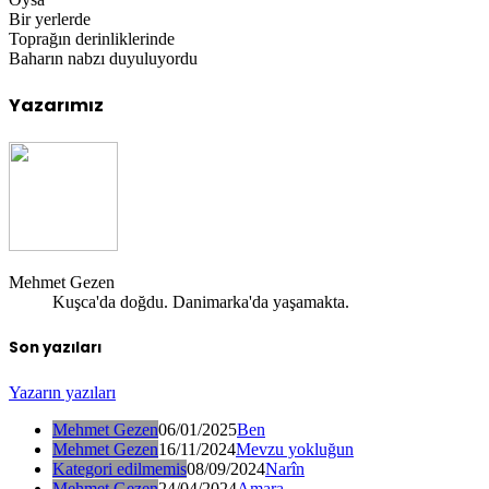
Bir yerlerde
Toprağın derinliklerinde
Baharın nabzı duyuluyordu
Yazarımız
Mehmet Gezen
Kuşca'da doğdu. Danimarka'da yaşamakta.
Son yazıları
Yazarın yazıları
Mehmet Gezen
06/01/2025
Ben
Mehmet Gezen
16/11/2024
Mevzu yokluğun
Kategori edilmemis
08/09/2024
Narîn
Mehmet Gezen
24/04/2024
Amara