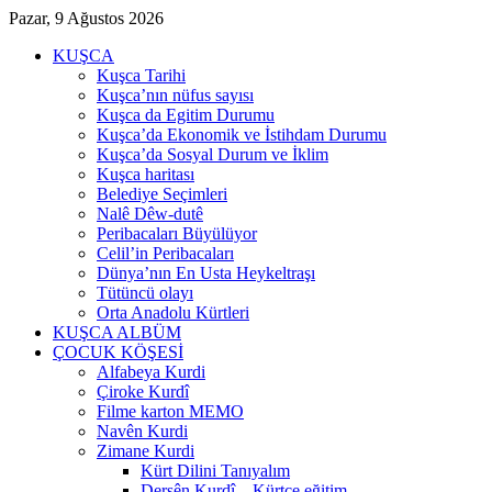
Pazar, 9 Ağustos 2026
KUŞCA
Kuşca Tarihi
Kuşca’nın nüfus sayısı
Kuşca da Egitim Durumu
Kuşca’da Ekonomik ve İstihdam Durumu
Kuşca’da Sosyal Durum ve İklim
Kuşca haritası
Belediye Seçimleri
Nalê Dêw-dutê
Peribacaları Büyülüyor
Celil’in Peribacaları
Dünya’nın En Usta Heykeltraşı
Tütüncü olayı
Orta Anadolu Kürtleri
KUŞCA ALBÜM
ÇOCUK KÖŞESİ
Alfabeya Kurdi
Çiroke Kurdî
Filme karton MEMO
Navên Kurdi
Zimane Kurdi
Kürt Dilini Tanıyalım
Dersên Kurdî – Kürtçe eğitim