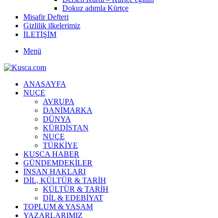
Dokuz adımla Kürtçe
Misafir Defteri
Gizlilik ilkelerimiz
İLETİŞİM
Menü
ANASAYFA
NUÇE
AVRUPA
DANİMARKA
DÜNYA
KÜRDİSTAN
NUÇE
TÜRKİYE
KUŞCA HABER
GÜNDEMDEKİLER
İNSAN HAKLARI
DİL, KÜLTÜR & TARİH
KÜLTÜR & TARİH
DİL & EDEBİYAT
TOPLUM & YAŞAM
YAZARLARIMIZ