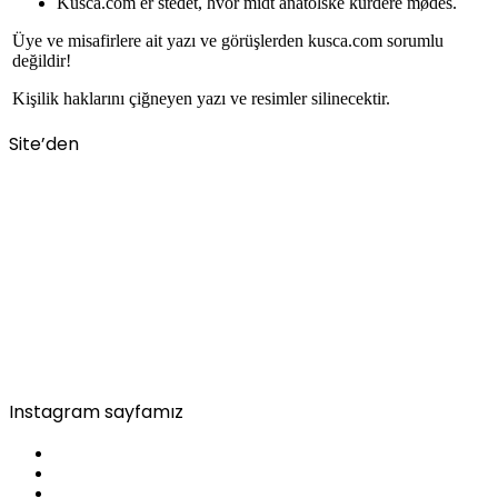
Kusca.com er stedet, hvor midt anatolske kurdere mødes.
Üye ve misafirlere ait yazı ve görüşlerden kusca.com sorumlu
değildir!
Kişilik haklarını çiğneyen yazı ve resimler silinecektir.
Site’den
Instagram sayfamız