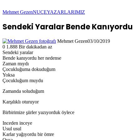
Mehmet Gezen
NUÇE
YAZARLARIMIZ
Sendeki Yaralar Bende Kanıyordu
Mehmet Gezen
03/10/2019
0
1.888
Bir dakikadan az
Sendeki yaralar
Bende kanıyordu her nedense
Zaman mıydı
Çocukluğuma dokuduğum
Yoksa
Çocukluğum muydu
Zamanda soluduğum
Karşılıklı oturuyor
Birbirimize şiirler yazıyorduk öylece
Inceden inceye
Usul usul
Karlar yağıyordu bir ömre
Oysa