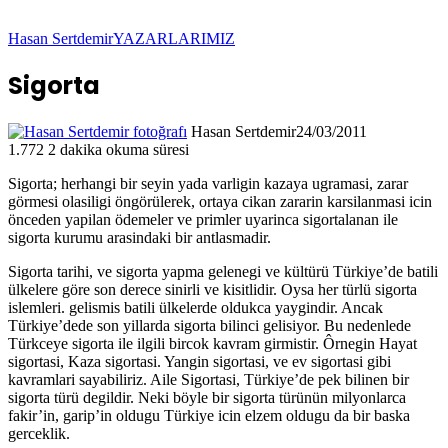
Hasan Sertdemir
YAZARLARIMIZ
Sigorta
Hasan Sertdemir
24/03/2011
1.772
2 dakika okuma süresi
Sigorta; herhangi bir seyin yada varligin kazaya ugramasi, zarar
görmesi olasiligi öngörülerek, ortaya cikan zararin karsilanmasi icin
önceden yapilan ödemeler ve primler uyarinca sigortalanan ile
sigorta kurumu arasindaki bir antlasmadir.
Sigorta tarihi, ve sigorta yapma gelenegi ve kültürü Türkiye’de batili
ülkelere göre son derece sinirli ve kisitlidir. Oysa her türlü sigorta
islemleri. gelismis batili ülkelerde oldukca yaygindir. Ancak
Türkiye’dede son yillarda sigorta bilinci gelisiyor. Bu nedenlede
Türkceye sigorta ile ilgili bircok kavram girmistir. Ôrnegin Hayat
sigortasi, Kaza sigortasi. Yangin sigortasi, ve ev sigortasi gibi
kavramlari sayabiliriz. Aile Sigortasi, Türkiye’de pek bilinen bir
sigorta türü degildir. Neki böyle bir sigorta türünün milyonlarca
fakir’in, garip’in oldugu Türkiye icin elzem oldugu da bir baska
gerceklik.