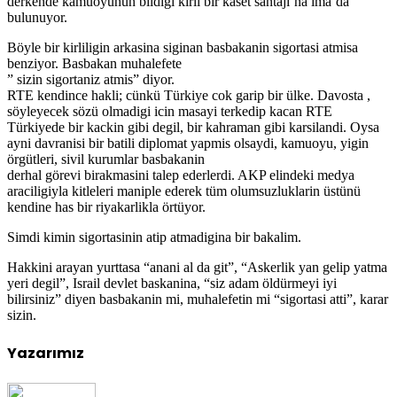
derkende kamuoyunun bildigi kirli bir kaset santaji’na ima’da
bulunuyor.
Böyle bir kirliligin arkasina siginan basbakanin sigortasi atmisa
benziyor. Basbakan muhalefete
” sizin sigortaniz atmis” diyor.
RTE kendince hakli; cünkü Türkiye cok garip bir ülke. Davosta ,
söyleyecek sözü olmadigi icin masayi terkedip kacan RTE
Türkiyede bir kackin gibi degil, bir kahraman gibi karsilandi. Oysa
ayni davranisi bir batili diplomat yapmis olsaydi, kamuoyu, yigin
örgütleri, sivil kurumlar basbakanin
derhal görevi birakmasini talep ederlerdi. AKP elindeki medya
araciligiyla kitleleri maniple ederek tüm olumsuzluklarin üstünü
kendine has bir riyakarlikla örtüyor.
Simdi kimin sigortasinin atip atmadigina bir bakalim.
Hakkini arayan yurttasa “anani al da git”, “Askerlik yan gelip yatma
yeri degil”, Israil devlet baskanina, “siz adam öldürmeyi iyi
bilirsiniz” diyen basbakanin mi, muhalefetin mi “sigortasi atti”, karar
sizin.
Yazarımız