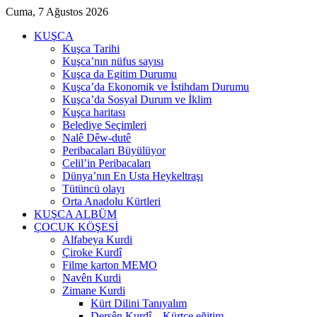
Cuma, 7 Ağustos 2026
KUŞCA
Kuşca Tarihi
Kuşca’nın nüfus sayısı
Kuşca da Egitim Durumu
Kuşca’da Ekonomik ve İstihdam Durumu
Kuşca’da Sosyal Durum ve İklim
Kuşca haritası
Belediye Seçimleri
Nalê Dêw-dutê
Peribacaları Büyülüyor
Celil’in Peribacaları
Dünya’nın En Usta Heykeltraşı
Tütüncü olayı
Orta Anadolu Kürtleri
KUŞCA ALBÜM
ÇOCUK KÖŞESİ
Alfabeya Kurdi
Çiroke Kurdî
Filme karton MEMO
Navên Kurdi
Zimane Kurdi
Kürt Dilini Tanıyalım
Dersên Kurdî – Kürtçe eğitim