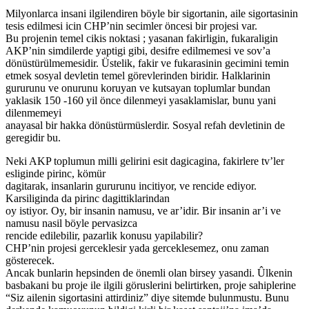
Milyonlarca insani ilgilendiren böyle bir sigortanin, aile sigortasinin
tesis edilmesi icin CHP’nin secimler öncesi bir projesi var.
Bu projenin temel cikis noktasi ; yasanan fakirligin, fukaraligin
AKP’nin simdilerde yaptigi gibi, desifre edilmemesi ve sov’a
dönüstürülmemesidir. Üstelik, fakir ve fukarasinin gecimini temin
etmek sosyal devletin temel görevlerinden biridir. Halklarinin
gururunu ve onurunu koruyan ve kutsayan toplumlar bundan
yaklasik 150 -160 yil önce dilenmeyi yasaklamislar, bunu yani
dilenmemeyi
anayasal bir hakka dönüstürmüslerdir. Sosyal refah devletinin de
geregidir bu.
Neki AKP toplumun milli gelirini esit dagicagina, fakirlere tv’ler
esliginde pirinc, kömür
dagitarak, insanlarin gururunu incitiyor, ve rencide ediyor.
Karsiliginda da pirinc dagittiklarindan
oy istiyor. Oy, bir insanin namusu, ve ar’idir. Bir insanin ar’i ve
namusu nasil böyle pervasizca
rencide edilebilir, pazarlik konusu yapilabilir?
CHP’nin projesi gerceklesir yada gerceklesemez, onu zaman
gösterecek.
Ancak bunlarin hepsinden de önemli olan birsey yasandi. Ûlkenin
basbakani bu proje ile ilgili göruslerini belirtirken, proje sahiplerine
“Siz ailenin sigortasini attirdiniz” diye sitemde bulunmustu. Bunu