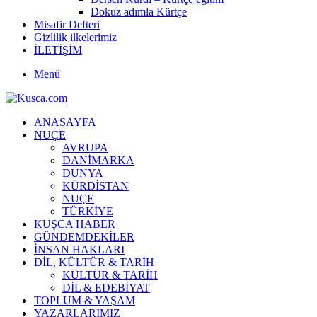
Dokuz adımla Kürtçe
Misafir Defteri
Gizlilik ilkelerimiz
İLETİŞİM
Menü
ANASAYFA
NUÇE
AVRUPA
DANİMARKA
DÜNYA
KÜRDİSTAN
NUÇE
TÜRKİYE
KUŞCA HABER
GÜNDEMDEKİLER
İNSAN HAKLARI
DİL, KÜLTÜR & TARİH
KÜLTÜR & TARİH
DİL & EDEBİYAT
TOPLUM & YAŞAM
YAZARLARIMIZ