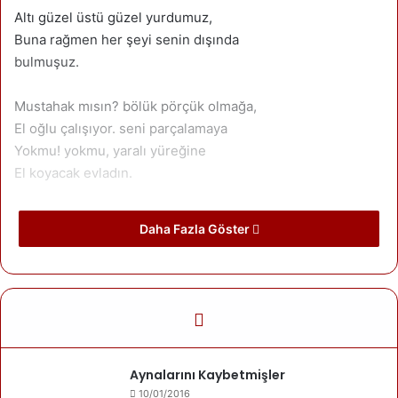
Altı güzel üstü güzel yurdumuz,
Buna rağmen her şeyi senin dışında
bulmuşuz.
Mustahak mısın? bölük pörçük olmağa,
El oğlu çalışıyor. seni parçalamaya
Yokmu! yokmu, yaralı yüreğine
El koyacak evladın.
Buldum! buldum, yetişiyor, yetişiyor.
Daha Fazla Göster
Yazarımız
Bayram Gezen
Aynalarını Kaybetmişler
10/01/2016