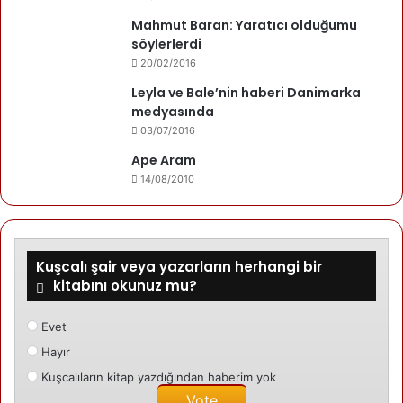
Son yazıları
Yazarın yazıları
Mahmut Baran: Yaratıcı olduğumu
Bayram Gezen
söylerlerdi
24/01/2007
İyi ki varsın
20/02/2016
Bayram Gezen
15/01/2007
Leyla ve Bale’nin haberi Danimarka
Yetişiyor
medyasında
03/07/2016
Ape Aram
14/08/2010
Kuşcalı şair veya yazarların herhangi bir
kitabını okunuz mu?
Evet
Hayır
Kuşcalıların kitap yazdığından haberim yok