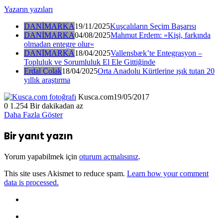
Yazarın yazıları
DANİMARKA
19/11/2025
Kuşcalıların Seçim Başarısı
DANİMARKA
04/08/2025
Mahmut Erdem: »Kişi, farkında
olmadan entegre olur«
DANİMARKA
18/04/2025
Vallensbæk’te Entegrasyon –
Topluluk ve Sorumluluk El Ele Gittiğinde
Erdal Çolak
18/04/2025
Orta Anadolu Kürtlerine ışık tutan 20
yıllık araştırma
Kusca.com
19/05/2017
0
1.254
Bir dakikadan az
Daha Fazla Göster
Bir yanıt yazın
Yorum yapabilmek için
oturum açmalısınız
.
This site uses Akismet to reduce spam.
Learn how your comment
data is processed.