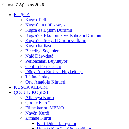
Cuma, 7 Ağustos 2026
KUŞCA
Kuşca Tarihi
Kuşca’nın nüfus sayısı
Kuşca da Egitim Durumu
Kuşca’da Ekonomik ve İstihdam Durumu
Kuşca’da Sosyal Durum ve İklim
Kuşca haritası
Belediye Seçimleri
Nalê Dêw-dutê
Peribacaları Büyülüyor
Celil’in Peribacaları
Dünya’nın En Usta Heykeltraşı
Tütüncü olayı
Orta Anadolu Kürtleri
KUŞCA ALBÜM
ÇOCUK KÖŞESİ
Alfabeya Kurdi
Çiroke Kurdî
Filme karton MEMO
Navên Kurdi
Zimane Kurdi
Kürt Dilini Tanıyalım
Dersên Kurdî – Kürtçe eğitim