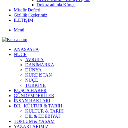
Dokuz adımla Kürtçe
Misafir Defteri
Gizlilik ilkelerimiz
İLETİŞİM
Menü
ANASAYFA
NUÇE
AVRUPA
DANİMARKA
DÜNYA
KÜRDİSTAN
NUÇE
TÜRKİYE
KUŞCA HABER
GÜNDEMDEKİLER
İNSAN HAKLARI
DİL, KÜLTÜR & TARİH
KÜLTÜR & TARİH
DİL & EDEBİYAT
TOPLUM & YAŞAM
YAZARLARIMIZ