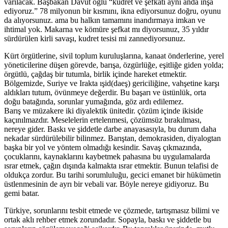
varılacak. Başbakan Davut oğlu “kudret ve şefkati aynı anda inşa
ediyoruz.” 78 milyonun bir kısmını, ikna ediyorsunuz doğru, oyunu
da alıyorsunuz. ama bu halkın tamamını inandırmaya imkan ve
ihtimal yok. Makarna ve kömüre şefkat mı diyorsunuz, 35 yıldır
sürdürülen kirli savaşı, kudret tesisi mi zannediyorsunuz.
Kürt örgütlerine, sivil toplum kuruluşlarına, kanaat önderlerine, yerel
yöneticilerine düşen görevde, barışa, özgürlüğe, eşitliğe giden yolda;
örgütlü, çağdaş bir tutumla, birlik içinde hareket etmektir.
Bölgemizde, Suriye ve Irakta ışid(daeş) gericiliğine, vahşetine karşı
aldıkları tutum, övünmeye değerdir. Bu başarı ve üstünlük, orta
doğu batağında, sorunlar yumağında, göz ardı edilemez.
Barış ve müzakere iki diyalektik ünitedir. çözüm içinde ikiside
kaçınılmazdır. Meselelerin ertelenmesi, çözümsüz bırakılması,
nereye gider. Baskı ve şiddetle darbe anayasasıyla, bu durum daha
nekadar sürdürülebilir bilinmez. Barıştan, demokrasiden, diyalogtan
başka bir yol ve yöntem olmadığı kesindir. Savaş çıkmazında,
çocuklarını, kaynaklarını kaybetmek pahasına bu uygulamalarda
ısrar etmek, çağın dışında kalmakta ısrar etmektir. Bunun telafisi de
oldukça zordur. Bu tarihi sorumluluğu, gecici emanet bir hükümetin
üstlenmesinin de ayrı bir vebali var. Böyle nereye gidiyoruz. Bu
gemi batar.
Türkiye, sorunlarını tesbit etmede ve çözmede, tartışmasız bilimi ve
ortak aklı rehber etmek zorundadır. Sopayla, baskı ve şiddetle bu