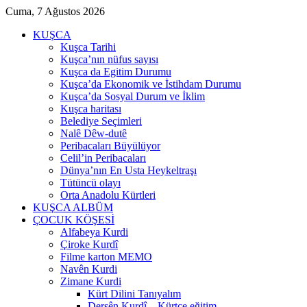
Cuma, 7 Ağustos 2026
KUŞCA
Kuşca Tarihi
Kuşca’nın nüfus sayısı
Kuşca da Egitim Durumu
Kuşca’da Ekonomik ve İstihdam Durumu
Kuşca’da Sosyal Durum ve İklim
Kuşca haritası
Belediye Seçimleri
Nalê Dêw-dutê
Peribacaları Büyülüyor
Celil’in Peribacaları
Dünya’nın En Usta Heykeltraşı
Tütüncü olayı
Orta Anadolu Kürtleri
KUŞCA ALBÜM
ÇOCUK KÖŞESİ
Alfabeya Kurdi
Çiroke Kurdî
Filme karton MEMO
Navên Kurdi
Zimane Kurdi
Kürt Dilini Tanıyalım
Dersên Kurdî – Kürtçe eğitim