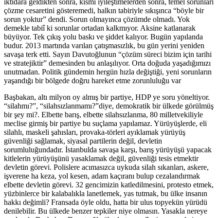
iktidara geldikten sonra, kısmi iyileştimelerden sonra, temel sorunları
çözme cesaretini gösteremedi, halkın tabiriyle sıkışınca “böyle bir
sorun yoktur” dendi. Sorun olmayınca çözümde olmadı. Yok
demekle tabiî ki sorunlar ortadan kalkmıyor. Aksine katlanarak
büyüyor. Tek çıkış yolu baskı ve şiddet kalıyor. Bugün yapılanda
budur. 2013 martında varılan çatışmasızlık, bu gün yerini yeniden
savaşa terk etti. Sayın Davutoğlunun “çözüm süreci bizim için tarihi
ve stratejiktir” demesinden bu anlaşılıyor. Orta doğuda yaşadığımızı
unutmadan. Politik gündemin hergün hızla değiştiği, yeni sorunların
yaşandığı bir bölgede doğru hareket etme zorunluluğu var
Başbakan, altı milyon oy almış bir partiye, HDP ye soru yöneltiyor.
“silahmı?”, “silahsızlanmamı?”diye, demokratik bir ülkede görülmüş
bir şey mi?. Elbette barış, elbette silahsızlanma, 80 milletvekiliyle
meclise girmiş bir partiye bu suçlama yapılamaz. Yürüyüşlerde, eli
silahlı, maskeli şahısları, provaka-törleri ayıklamak yürüyüş
güvenliği sağlamak, siyasal partilerin değil, devletin
sorumluluğundadır. İstanbulda savaşa karşı, barış yürüyüşü yapacak
kitlelerin yürüyüşünü yasaklamak değil, güvenliği tesis etmektir
devletin görevi. Polislere acımasızca uykuda silah sıkanları, askere,
işverene ha keza, yol kesen, adam kaçıranı bulup cezalandırmak
elbette devletin görevi. 32 gencimizin katledilmesini, protesto etmek,
yüzbinlerce bir kalabalıkla lanetlemek, yas tutmak, bu ülke insanın
hakkı değimli? Fransada öyle oldu, hatta bir ulus topyekün yürüdü
denilebilir. Bu ülkede benzer tepkiler niye olmasın. Yasakla nereye