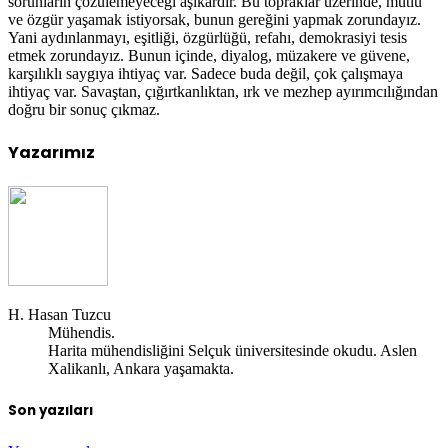
sorunların çözülemeyeceği aşikardır. Bu topraklar üzerinde, mutlu
ve özgür yaşamak istiyorsak, bunun gereğini yapmak zorundayız.
Yani aydınlanmayı, eşitliği, özgürlüğü, refahı, demokrasiyi tesis
etmek zorundayız. Bunun içinde, diyalog, müzakere ve güvene,
karşılıklı saygıya ihtiyaç var. Sadece buda değil, çok çalışmaya
ihtiyaç var. Savaştan, çığırtkanlıktan, ırk ve mezhep ayırımcılığından
doğru bir sonuç çıkmaz.
Yazarımız
H. Hasan Tuzcu
Mühendis.
Harita mühendisliğini Selçuk üniversitesinde okudu. Aslen
Xalikanlı, Ankara yaşamakta.
Son yazıları