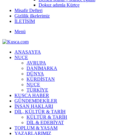
Dokuz adımla Kürtçe
Misafir Defteri
Gizlilik ilkelerimiz
İLETİŞİM
Menü
ANASAYFA
NUÇE
AVRUPA
DANİMARKA
DÜNYA
KÜRDİSTAN
NUÇE
TÜRKİYE
KUŞCA HABER
GÜNDEMDEKİLER
İNSAN HAKLARI
DİL, KÜLTÜR & TARİH
KÜLTÜR & TARİH
DİL & EDEBİYAT
TOPLUM & YAŞAM
YAZARLARIMIZ