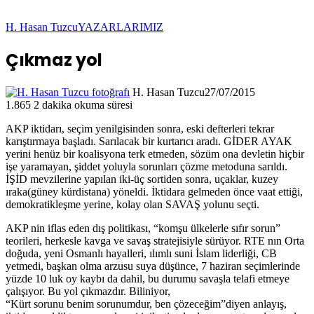
H. Hasan Tuzcu
YAZARLARIMIZ
Çıkmaz yol
H. Hasan Tuzcu
27/07/2015
1.865
2 dakika okuma süresi
AKP iktidarı, seçim yenilgisinden sonra, eski defterleri tekrar
karıştırmaya başladı. Sarılacak bir kurtarıcı aradı. GİDER AYAK
yerini henüz bir koalisyona terk etmeden, sözüm ona devletin hiçbir
işe yaramayan, şiddet yoluyla sorunları çözme metoduna sarıldı.
İŞİD mevzilerine yapılan iki-üç sortiden sonra, uçaklar, kuzey
ıraka(güney kürdistana) yöneldi. İktidara gelmeden önce vaat ettiği,
demokratikleşme yerine, kolay olan SAVAŞ yolunu seçti.
AKP nin iflas eden dış politikası, “komşu ülkelerle sıfır sorun”
teorileri, herkesle kavga ve savaş stratejisiyle sürüyor. RTE nın Orta
doğuda, yeni Osmanlı hayalleri, ılımlı suni İslam liderliği, CB
yetmedi, başkan olma arzusu suya düşünce, 7 haziran seçimlerinde
yüzde 10 luk oy kaybı da dahil, bu durumu savaşla telafi etmeye
çalışıyor. Bu yol çıkmazdır. Biliniyor,
“Kürt sorunu benim sorunumdur, ben çözeceğim”diyen anlayış,