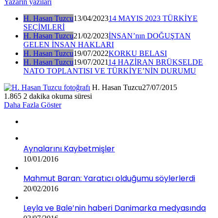
Yazarın yazıları
H. Hasan Tuzcu
13/04/2023
14 MAYIS 2023 TÜRKİYE
SEÇİMLERİ
H. Hasan Tuzcu
21/02/2023
İNSAN’nın DOĞUŞTAN
GELEN İNSAN HAKLARI
H. Hasan Tuzcu
19/07/2022
KORKU BELASI
H. Hasan Tuzcu
19/07/2021
14 HAZİRAN BRÜKSELDE
NATO TOPLANTISI VE TÜRKİYE’NİN DURUMU
H. Hasan Tuzcu
27/07/2015
1.865
2 dakika okuma süresi
Daha Fazla Göster
Aynalarını Kaybetmişler
10/01/2016
Mahmut Baran: Yaratıcı olduğumu söylerlerdi
20/02/2016
Leyla ve Bale’nin haberi Danimarka medyasında