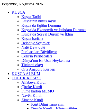
Perşembe, 6 Ağustos 2026
KUŞCA
Kuşca Tarihi
Kuşca’nın nüfus sayısı
Kuşca da Egitim Durumu
Kuşca’da Ekonomik ve İstihdam Durumu
Kuşca’da Sosyal Durum ve İklim
Kuşca haritası
Belediye Seçimleri
Nalê Dêw-dutê
Peribacaları Büyülüyor
Celil’in Peribacaları
Dünya’nın En Usta Heykeltraşı
Tütüncü olayı
Orta Anadolu Kürtleri
KUŞCA ALBÜM
ÇOCUK KÖŞESİ
Alfabeya Kurdi
Çiroke Kurdî
Filme karton MEMO
Navên Kurdi
Zimane Kurdi
Kürt Dilini Tanıyalım
Dersên Kurdî – Kürtçe eğitim