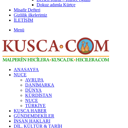
Dokuz adımla Kürtçe
Misafir Defteri
Gizlilik ilkelerimiz
İLETİŞİM
Menü
ANASAYFA
NUÇE
AVRUPA
DANİMARKA
DÜNYA
KÜRDİSTAN
NUÇE
TÜRKİYE
KUŞCA HABER
GÜNDEMDEKİLER
İNSAN HAKLARI
DİL, KÜLTÜR & TARİH