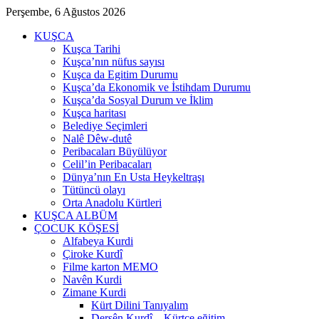
Perşembe, 6 Ağustos 2026
KUŞCA
Kuşca Tarihi
Kuşca’nın nüfus sayısı
Kuşca da Egitim Durumu
Kuşca’da Ekonomik ve İstihdam Durumu
Kuşca’da Sosyal Durum ve İklim
Kuşca haritası
Belediye Seçimleri
Nalê Dêw-dutê
Peribacaları Büyülüyor
Celil’in Peribacaları
Dünya’nın En Usta Heykeltraşı
Tütüncü olayı
Orta Anadolu Kürtleri
KUŞCA ALBÜM
ÇOCUK KÖŞESİ
Alfabeya Kurdi
Çiroke Kurdî
Filme karton MEMO
Navên Kurdi
Zimane Kurdi
Kürt Dilini Tanıyalım
Dersên Kurdî – Kürtçe eğitim