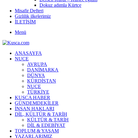
Dokuz adımla Kürtçe
Misafir Defteri
Gizlilik ilkelerimiz
İLETİŞİM
Menü
ANASAYFA
NUÇE
AVRUPA
DANİMARKA
DÜNYA
KÜRDİSTAN
NUÇE
TÜRKİYE
KUŞCA HABER
GÜNDEMDEKİLER
İNSAN HAKLARI
DİL, KÜLTÜR & TARİH
KÜLTÜR & TARİH
DİL & EDEBİYAT
TOPLUM & YAŞAM
YAZARLARIMIZ