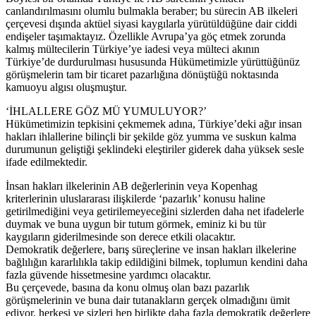
canlandırılmasını olumlu bulmakla beraber; bu sürecin AB ilkeleri
çerçevesi dışında aktüel siyasi kaygılarla yürütüldüğüne dair ciddi
endişeler taşımaktayız. Özellikle Avrupa’ya göç etmek zorunda
kalmış mültecilerin Türkiye’ye iadesi veya mülteci akının
Türkiye’de durdurulması hususunda Hükümetimizle yürüttüğünüz
görüşmelerin tam bir ticaret pazarlığına dönüştüğü noktasında
kamuoyu algısı oluşmuştur.
‘İHLALLERE GÖZ MÜ YUMULUYOR?’
Hükümetimizin tepkisini çekmemek adına, Türkiye’deki ağır insan
hakları ihlallerine bilinçli bir şekilde göz yumma ve suskun kalma
durumunun geliştiği şeklindeki eleştiriler giderek daha yüksek sesle
ifade edilmektedir.
İnsan hakları ilkelerinin AB değerlerinin veya Kopenhag
kriterlerinin uluslararası ilişkilerde ‘pazarlık’ konusu haline
getirilmediğini veya getirilemeyeceğini sizlerden daha net ifadelerle
duymak ve buna uygun bir tutum görmek, eminiz ki bu tür
kaygıların giderilmesinde son derece etkili olacaktır.
Demokratik değerlere, barış süreçlerine ve insan hakları ilkelerine
bağlılığın kararlılıkla takip edildiğini bilmek, toplumun kendini daha
fazla güvende hissetmesine yardımcı olacaktır.
Bu çerçevede, basına da konu olmuş olan bazı pazarlık
görüşmelerinin ve buna dair tutanakların gerçek olmadığını ümit
ediyor, herkesi ve sizleri hep birlikte daha fazla demokratik değerlere