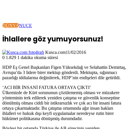
DÜNYA
NUÇE
İhlallere göz yumuyorsunuz!
Kusca.com
11/02/2016
0
1.829
1 dakika okuma süresi
HDP Eş Genel Başkanları Figen Yüksekdağ ve Selahattin Demirtaş,
Avrupa’da 3 lidere birer mektup gönderdi. Mektupta, sığınmacı
pazarlığı iddialarına değinilerek, HDP’nin endişeleri dile getirildi.
‘ACI BİR İNSANİ FATURA ORTAYA ÇIKTI’
Ülkemizde de Kürt sorununun çözülememiş olması ve müzakere
yönteminin terk edilerek yeniden çatışma ve güvenlik konseptine
dönülmüş olması ciddi bir istikrarsızlık ve çok acı bir insani fatura
ortaya çıkarmaktadır. Bu çatışma ortamında ağır insan hakları
ihlalleri ve hukuk dışı keyfi uygulamalar neredeyse rutin birer
hükümet politikasına dönüşmüş durumdadır.
Böylesi bir ortamda Türkiye ile AB sürecinin yeniden