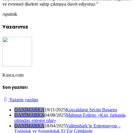
ve evrensel ilkelere sahip çıkmaya davet ediyoruz.”
/sputnik
Yazarımız
Kusca.com
Son yazıları
Yazarın yazıları
DANİMARKA
19/11/2025
Kuşcalıların Seçim Başarısı
DANİMARKA
04/08/2025
Mahmut Erdem: »Kişi, farkında
olmadan entegre olur«
DANİMARKA
18/04/2025
Vallensbæk’te Entegrasyon –
Topluluk ve Sorumluluk El Ele Gittiğinde