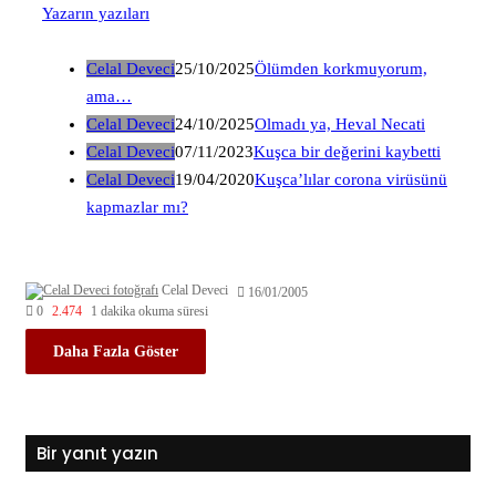
Yazarın yazıları
Celal Deveci
25/10/2025
Ölümden korkmuyorum,
ama…
Celal Deveci
24/10/2025
Olmadı ya, Heval Necati
Celal Deveci
07/11/2023
Kuşca bir değerini kaybetti
Celal Deveci
19/04/2020
Kuşca’lılar corona virüsünü
kapmazlar mı?
Celal Deveci
16/01/2005
0
2.474
1 dakika okuma süresi
Daha Fazla Göster
Bir yanıt yazın