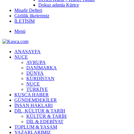
Dokuz adımla Kürtçe
Misafir Defteri
Gizlilik ilkelerimiz
İLETİŞİM
Menü
ANASAYFA
NUÇE
AVRUPA
DANİMARKA
DÜNYA
KÜRDİSTAN
NUÇE
TÜRKİYE
KUŞCA HABER
GÜNDEMDEKİLER
İNSAN HAKLARI
DİL, KÜLTÜR & TARİH
KÜLTÜR & TARİH
DİL & EDEBİYAT
TOPLUM & YAŞAM
YAZARLARIMIZ