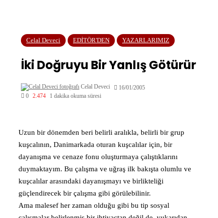
Celal Deveci
EDİTÖR'DEN
YAZARLARIMIZ
İki Doğruyu Bir Yanlış Götürür
Celal Deveci
16/01/2005
0
2.474
1 dakika okuma süresi
Uzun bir dönemden beri belirli aralıkla, belirli bir grup
kuşcalının, Danimarkada oturan kuşcalılar için, bir
dayanışma ve cenaze fonu oluşturmaya çalıştıklarını
duymaktayım. Bu çalışma ve uğraş ilk bakışta olumlu ve
kuşcalılar arasındaki dayanışmayı ve birlikteliği
güçlendirecek bir çalışma gibi görülebilinir.
Ama malesef her zaman olduğu gibi bu tip sosyal
çalışmalar belirlenmiş bir ihtiyaçtan değil de, yukarıdan