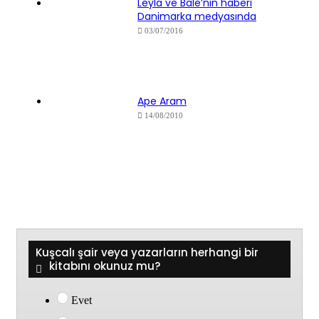
Leyla ve Bale’nin haberi
Danimarka medyasında
03/07/2016
Ape Aram
14/08/2010
Kuşcalı şair veya yazarların herhangi bir
kitabını okunuz mu?
Evet