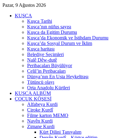
Pazar, 9 Ağustos 2026
KUŞCA
Kuşca Tarihi
Kuşca’nın nüfus sayısı
Kuşca da Egitim Durumu
Kuşca’da Ekonomik ve İstihdam Durumu
Kuşca’da Sosyal Durum ve İklim
Kuşca haritası
Belediye Seçimleri
Nalê Dêw-dutê
Peribacaları Büyülüyor
Celil’in Peribacaları
Dünya’nın En Usta Heykeltraşı
Tütüncü olayı
Orta Anadolu Kürtleri
KUŞCA ALBÜM
ÇOCUK KÖŞESİ
Alfabeya Kurdi
Çiroke Kurdî
Filme karton MEMO
Navên Kurdi
Zimane Kurdi
Kürt Dilini Tanıyalım
Dersên Kurdî – Kürtçe eğitim