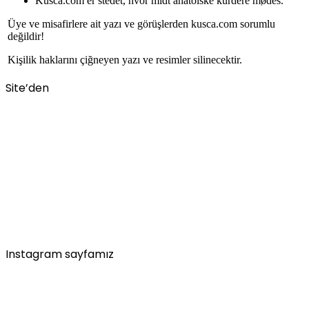
Kusca.com er stedet, hvor midt anatolske kurdere mødes.
Üye ve misafirlere ait yazı ve görüşlerden kusca.com sorumlu
değildir!
Kişilik haklarını çiğneyen yazı ve resimler silinecektir.
Site’den
Instagram sayfamız