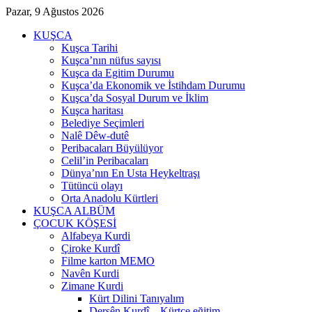
Pazar, 9 Ağustos 2026
KUŞCA
Kuşca Tarihi
Kuşca’nın nüfus sayısı
Kuşca da Egitim Durumu
Kuşca’da Ekonomik ve İstihdam Durumu
Kuşca’da Sosyal Durum ve İklim
Kuşca haritası
Belediye Seçimleri
Nalê Dêw-dutê
Peribacaları Büyülüyor
Celil’in Peribacaları
Dünya’nın En Usta Heykeltraşı
Tütüncü olayı
Orta Anadolu Kürtleri
KUŞCA ALBÜM
ÇOCUK KÖŞESİ
Alfabeya Kurdi
Çiroke Kurdî
Filme karton MEMO
Navên Kurdi
Zimane Kurdi
Kürt Dilini Tanıyalım
Dersên Kurdî – Kürtçe eğitim