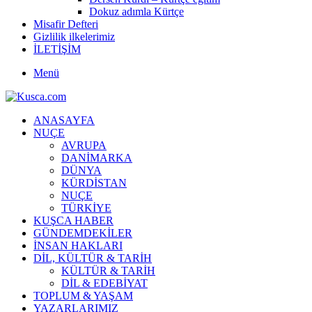
Dokuz adımla Kürtçe
Misafir Defteri
Gizlilik ilkelerimiz
İLETİŞİM
Menü
ANASAYFA
NUÇE
AVRUPA
DANİMARKA
DÜNYA
KÜRDİSTAN
NUÇE
TÜRKİYE
KUŞCA HABER
GÜNDEMDEKİLER
İNSAN HAKLARI
DİL, KÜLTÜR & TARİH
KÜLTÜR & TARİH
DİL & EDEBİYAT
TOPLUM & YAŞAM
YAZARLARIMIZ