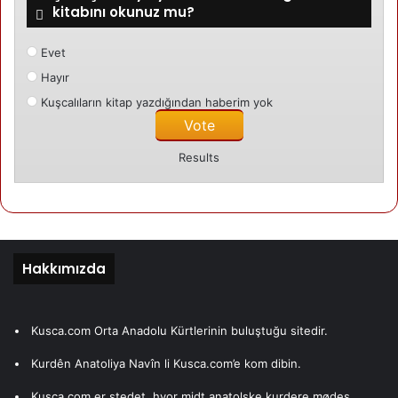
kitabını okunuz mu?
Evet
Hayır
Kuşcalıların kitap yazdığından haberim yok
Results
Hakkımızda
Kusca.com Orta Anadolu Kürtlerinin buluştuğu sitedir.
Kurdên Anatoliya Navîn li Kusca.com’e kom dibin.
Kusca.com er stedet, hvor midt anatolske kurdere mødes.