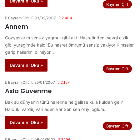
Devamını Oku »
Bayram Çift
Bayram Çift
03/02/2007
2.404
Annem
Gözyaslarim sensiz yagmur gibi akti Hasretinden, sevgi cizik
gibi yuregimde kaldi Bu hasret ömrümü sensiz yakiyor Kimseler
garip hallerimi bilmiyor…
Devamını Oku »
Bayram Çift
Bayram Çift
25/01/2007
2.157
Asla Güvenme
Bak su dünyanin türlü hallerine ne gelirse kula kuldan gelir
Halbuki vardir, vari eden var Sen sen ol iyi oglum…
Devamını Oku »
Bayram Çift
Bayram Çift
06/01/2007
2.194