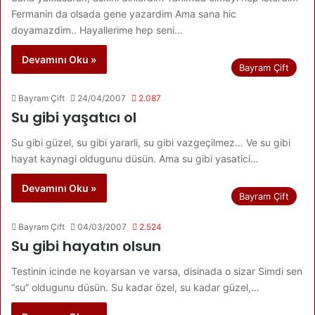
Fermanin da olsada gene yazardim Ama sana hic
doyamazdim.. Hayallerime hep seni…
Devamını Oku »
Bayram Çift
Bayram Çift
24/04/2007
2.087
Su gibi yaşatıcı ol
Su gibi güzel, su gibi yararli, su gibi vazgeçilmez… Ve su gibi
hayat kaynagi oldugunu düsün. Ama su gibi yasatici…
Devamını Oku »
Bayram Çift
Bayram Çift
04/03/2007
2.524
Su gibi hayatın olsun
Testinin icinde ne koyarsan ve varsa, disinada o sizar Simdi sen
“su” oldugunu düsün. Su kadar özel, su kadar güzel,…