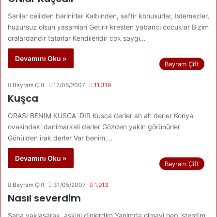
Sarilar celilden barinirlar Kalbinden, saftir konusurlar, Istemezler,
huzursuz olsun yasamlari Getirir kresten yabanci cocuklar Bizim
oralardandir tatarlar Kendileridir cok saygi…
Devamını Oku »
Bayram Çift
Bayram Çift
17/06/2007
11.319
Kuşca
ORASI BENIM KUSCA´DIR Kusca derler ah ah derler Konya
ovasindaki danimarkali derler Gözden yakin görünürler
Gönülden irak derler Var benim,…
Devamını Oku »
Bayram Çift
Bayram Çift
31/05/2007
1.913
Nasıl severdim
Sana yaklasarak, askini dinlerdim Yanimda olmayi hep isterdim