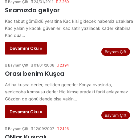
Bayram Çift
24/01/2011
2.260
Sıramızda geliyor
Kac tabut gömüldü yeraltina Kac kisi gidecek habersiz uzaklara
Kac yalan yikacak güvenleri Kac satir yazilacak kader kitabina
Kac dua…
Devamını Oku »
Bayram Çift
Bayram Çift
01/01/2008
2.194
Orası benim Kuşca
Adina kusca derler, celilden gecerler Konya ovasinda,
yeniceoba komsusu derler Hic kimse aradaki farki anlayamaz
Gözden de gönüldende olsa yakin…
Devamını Oku »
Bayram Çift
Bayram Çift
12/09/2007
2.126
ONlar Kuşcalı