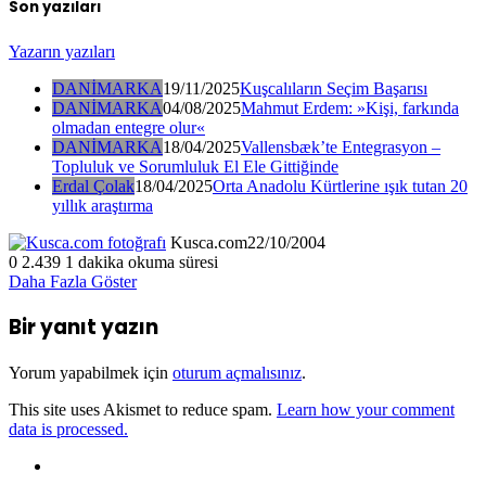
Son yazıları
Yazarın yazıları
DANİMARKA
19/11/2025
Kuşcalıların Seçim Başarısı
DANİMARKA
04/08/2025
Mahmut Erdem: »Kişi, farkında
olmadan entegre olur«
DANİMARKA
18/04/2025
Vallensbæk’te Entegrasyon –
Topluluk ve Sorumluluk El Ele Gittiğinde
Erdal Çolak
18/04/2025
Orta Anadolu Kürtlerine ışık tutan 20
yıllık araştırma
Kusca.com
22/10/2004
0
2.439
1 dakika okuma süresi
Daha Fazla Göster
Bir yanıt yazın
Yorum yapabilmek için
oturum açmalısınız
.
This site uses Akismet to reduce spam.
Learn how your comment
data is processed.