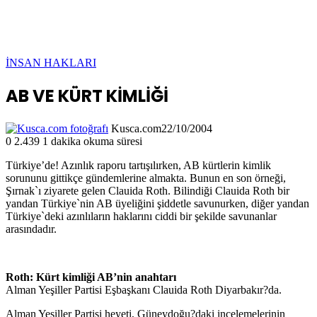
İNSAN HAKLARI
AB VE KÜRT KİMLİĞİ
Kusca.com
22/10/2004
0
2.439
1 dakika okuma süresi
Türkiye’de! Azınlık raporu tartışılırken, AB kürtlerin kimlik
sorununu gittikçe gündemlerine almakta. Bunun en son örneği,
Şırnak`ı ziyarete gelen Clauida Roth. Bilindiği Clauida Roth bir
yandan Türkiye`nin AB üyeliğini şiddetle savunurken, diğer yandan
Türkiye`deki azınlıların haklarını ciddi bir şekilde savunanlar
arasındadır.
Roth: Kürt kimliği AB’nin anahtarı
Alman Yeşiller Partisi Eşbaşkanı Clauida Roth Diyarbakır?da.
Alman Yeşiller Partisi heyeti, Güneydoğu?daki incelemelerinin