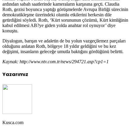
ardından sabah saatlerinde kameraların karşısına geçti. Claudia
Roth, gezisi boyunca yaptığı görüşmelerde Avrupa Birliği sürecinin
demokratikleşme üzerindeki olumlu etkilerini herkesin dile
getirdiğini söyledi. Roth, ‘Kürt sorununun çözümü, Kürt kimliğinin
kabul edilmesi AB?ye giden yolda anahtar rol oynuyor’ diye
konuştu.
Diyalogun, barışın ve adaletin de bu yolun vazgeçilemez parçaları
olduğunu anlatan Roth, bölgeye 18 yıldır geldiğini ve bu kez
değişimi, insanların geleceğe umutla baktığını gördüğünü belirtti.
Kaynak: http://www.ntv.com.tr/news/294721.asp?cp1=1
Yazarımız
Kusca.com