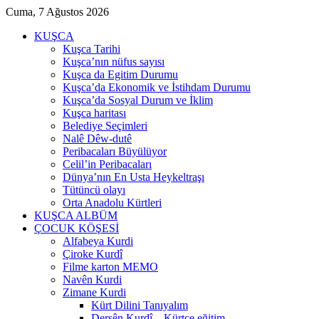
Cuma, 7 Ağustos 2026
KUŞCA
Kuşca Tarihi
Kuşca’nın nüfus sayısı
Kuşca da Egitim Durumu
Kuşca’da Ekonomik ve İstihdam Durumu
Kuşca’da Sosyal Durum ve İklim
Kuşca haritası
Belediye Seçimleri
Nalê Dêw-dutê
Peribacaları Büyülüyor
Celil’in Peribacaları
Dünya’nın En Usta Heykeltraşı
Tütüncü olayı
Orta Anadolu Kürtleri
KUŞCA ALBÜM
ÇOCUK KÖŞESİ
Alfabeya Kurdi
Çiroke Kurdî
Filme karton MEMO
Navên Kurdi
Zimane Kurdi
Kürt Dilini Tanıyalım
Dersên Kurdî – Kürtçe eğitim