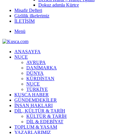
Dokuz adımla Kürtçe
Misafir Defteri
Gizlilik ilkelerimiz
İLETİŞİM
Menü
ANASAYFA
NUÇE
AVRUPA
DANİMARKA
DÜNYA
KÜRDİSTAN
NUÇE
TÜRKİYE
KUŞCA HABER
GÜNDEMDEKİLER
İNSAN HAKLARI
DİL, KÜLTÜR & TARİH
KÜLTÜR & TARİH
DİL & EDEBİYAT
TOPLUM & YAŞAM
YAZARLARIMIZ