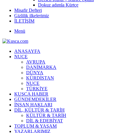
Dokuz adımla Kürtçe
Misafir Defteri
Gizlilik ilkelerimiz
İLETİŞİM
Menü
ANASAYFA
NUÇE
AVRUPA
DANİMARKA
DÜNYA
KÜRDİSTAN
NUÇE
TÜRKİYE
KUŞCA HABER
GÜNDEMDEKİLER
İNSAN HAKLARI
DİL, KÜLTÜR & TARİH
KÜLTÜR & TARİH
DİL & EDEBİYAT
TOPLUM & YAŞAM
YAZARLARIMIZ