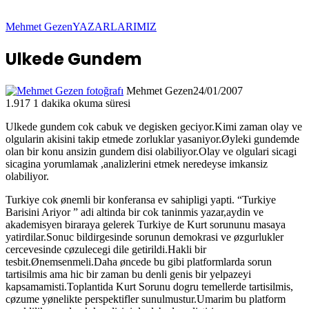
Mehmet Gezen
YAZARLARIMIZ
Ulkede Gundem
Mehmet Gezen
24/01/2007
1.917
1 dakika okuma süresi
Ulkede gundem cok cabuk ve degisken geciyor.Kimi zaman olay ve
olgularin akisini takip etmede zorluklar yasaniyor.Øyleki gundemde
olan bir konu ansizin gundem disi olabiliyor.Olay ve olgulari sicagi
sicagina yorumlamak ,analizlerini etmek neredeyse imkansiz
olabiliyor.
Turkiye cok ønemli bir konferansa ev sahipligi yapti. “Turkiye
Barisini Ariyor ” adi altinda bir cok taninmis yazar,aydin ve
akademisyen biraraya gelerek Turkiye de Kurt sorununu masaya
yatirdilar.Sonuc bildirgesinde sorunun demokrasi ve øzgurlukler
cercevesinde cøzulecegi dile getirildi.Hakli bir
tesbit.Ønemsenmeli.Daha øncede bu gibi platformlarda sorun
tartisilmis ama hic bir zaman bu denli genis bir yelpazeyi
kapsamamisti.Toplantida Kurt Sorunu dogru temellerde tartisilmis,
cøzume yønelikte perspektifler sunulmustur.Umarim bu platform