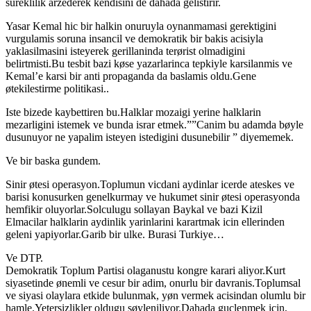
sureklilik arzederek kendisini de dahada gelistirir.
Yasar Kemal hic bir halkin onuruyla oynanmamasi gerektigini
vurgulamis soruna insancil ve demokratik bir bakis acisiyla
yaklasilmasini isteyerek gerillaninda terørist olmadigini
belirtmisti.Bu tesbit bazi køse yazarlarinca tepkiyle karsilanmis ve
Kemal’e karsi bir anti propaganda da baslamis oldu.Gene
øtekilestirme politikasi..
Iste bizede kaybettiren bu.Halklar mozaigi yerine halklarin
mezarligini istemek ve bunda israr etmek.””Canim bu adamda bøyle
dusunuyor ne yapalim isteyen istedigini dusunebilir ” diyememek.
Ve bir baska gundem.
Sinir øtesi operasyon.Toplumun vicdani aydinlar icerde ateskes ve
barisi konusurken genelkurmay ve hukumet sinir øtesi operasyonda
hemfikir oluyorlar.Solculugu sollayan Baykal ve bazi Kizil
Elmacilar halklarin aydinlik yarinlarini karartmak icin ellerinden
geleni yapiyorlar.Garib bir ulke. Burasi Turkiye…
Ve DTP.
Demokratik Toplum Partisi olaganustu kongre karari aliyor.Kurt
siyasetinde ønemli ve cesur bir adim, onurlu bir davranis.Toplumsal
ve siyasi olaylara etkide bulunmak, yøn vermek acisindan olumlu bir
hamle.Yetersizlikler oldugu søyleniliyor.Dahada guclenmek icin,