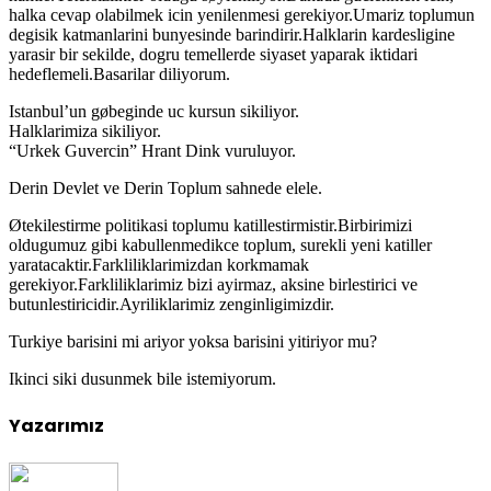
halka cevap olabilmek icin yenilenmesi gerekiyor.Umariz toplumun
degisik katmanlarini bunyesinde barindirir.Halklarin kardesligine
yarasir bir sekilde, dogru temellerde siyaset yaparak iktidari
hedeflemeli.Basarilar diliyorum.
Istanbul’un gøbeginde uc kursun sikiliyor.
Halklarimiza sikiliyor.
“Urkek Guvercin” Hrant Dink vuruluyor.
Derin Devlet ve Derin Toplum sahnede elele.
Øtekilestirme politikasi toplumu katillestirmistir.Birbirimizi
oldugumuz gibi kabullenmedikce toplum, surekli yeni katiller
yaratacaktir.Farkliliklarimizdan korkmamak
gerekiyor.Farkliliklarimiz bizi ayirmaz, aksine birlestirici ve
butunlestiricidir.Ayriliklarimiz zenginligimizdir.
Turkiye barisini mi ariyor yoksa barisini yitiriyor mu?
Ikinci siki dusunmek bile istemiyorum.
Yazarımız