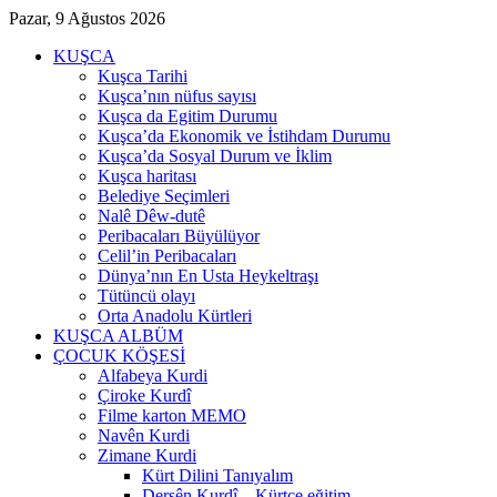
Pazar, 9 Ağustos 2026
KUŞCA
Kuşca Tarihi
Kuşca’nın nüfus sayısı
Kuşca da Egitim Durumu
Kuşca’da Ekonomik ve İstihdam Durumu
Kuşca’da Sosyal Durum ve İklim
Kuşca haritası
Belediye Seçimleri
Nalê Dêw-dutê
Peribacaları Büyülüyor
Celil’in Peribacaları
Dünya’nın En Usta Heykeltraşı
Tütüncü olayı
Orta Anadolu Kürtleri
KUŞCA ALBÜM
ÇOCUK KÖŞESİ
Alfabeya Kurdi
Çiroke Kurdî
Filme karton MEMO
Navên Kurdi
Zimane Kurdi
Kürt Dilini Tanıyalım
Dersên Kurdî – Kürtçe eğitim