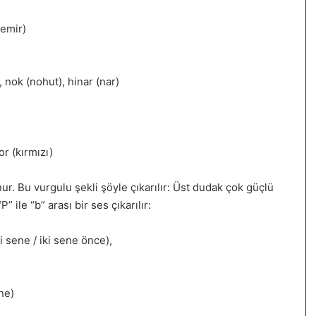
 emir)
 nok (nohut), hinar (nar)
or (kırmızı)
r. Bu vurgulu şekli şöyle çıkarılır: Üst dudak çok güçlü
” ile “b” arası bir ses çıkarılır:
 sene / iki sene önce),
ane)