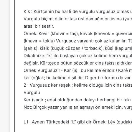
K k : Kürtçenin bu harfî de vurgulu vurgusuz olmak üze
Vurgulu biçimi dilin ortası üst damağın ortasına (yumu
arası bir sestir.
Örnek: Kevir (khevır = taş), kevok (khevok = güvercin)
(khavır = toklu) Vurgusuz varyantı çok az kulanılır. 
(şahıs), kîsik (küçük cüzdan / torbacık), kûsî (kaplu
Dikatinize: “k“ ile başlayan çok az kelime hem vurg
değişir. Kürtçede bütün sözcükler cins takısı aldıkla
Örnek Vurgusuz 1- Kar (iş ; bu kelime erildir.) Karê m
kar (oğlak; bu kelime dişil dir. Diger bir formu da var 
2 : Vurgusuz ker (eşek ; kelime olduğu icin cins takıs
Vurgulu
Ker (sagir ; edat olduğundan dolayı herhangi bir tak
Not: Birçok yazar yanlış anlaşmayı önlemek için, vurgu
L l : Aynen Türkçedeki “L” gibi dir Örnek: Lêv (dudak), l