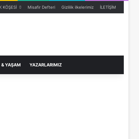
 KÖŞESİ
Misafir Defteri
Gizlilik ilkelerimiz
İLETİŞİM
 & YAŞAM
YAZARLARIMIZ