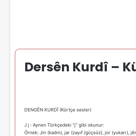
Dersên Kurdî – Kü
DENGÊN KURDÎ (Kürtçe sesler)
J j : Aynen Türkçedeki “j“ gibi okunur:
Örnek: Jin (kadın), jar (zayıf /güçsüz), jor (yukarı), jê