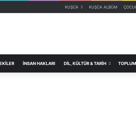
KUŞCA
KUŞCA ALBÜM
ÇOCUK
KİLER
İNSAN HAKLARI
DİL, KÜLTÜR & TARİH
TOPLUM