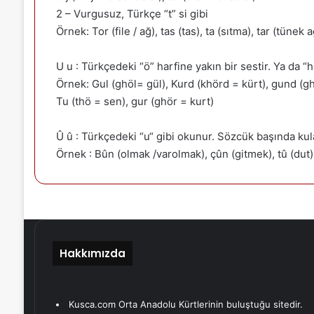
2 – Vurgusuz, Türkçe “t” si gibi
Örnek: Tor (file / ağ), tas (tas), ta (sıtma), tar (tünek 
U u : Türkçedeki “ö” harfine yakın bir sestir. Ya da 
Örnek: Gul (ghöl= gül), Kurd (khörd = kürt), gund (g
Tu (thö = sen), gur (ghör = kurt)
Û û : Türkçedeki “u“ gibi okunur. Sözcük başında kul
Örnek : Bûn (olmak /varolmak), çûn (gitmek), tû (dut),
Hakkımızda
Kusca.com Orta Anadolu Kürtlerinin buluştuğu sitedir.