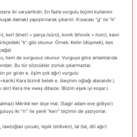
re iki varyantlıdır. En fazla vurgulu biçimi kullanılır.
şak damak) yapıştırılarak çıkarılır. Kısacası “g“ ile “k“
, kerî (kherî = parça /sürü), kovik (khovik = honi), kavir
Türkçedeki “k“ gibi okunur. Örnek: Ketin (düşmek), kes
mbağa)
ulu, hem de vurgusuz okunur. Vurguya göre anlamlarıda
rından. Bu tür sözcükler zorluk çıkarmazlar.
in pir giran e. (işim çok ağır) vurgulu
=karik) Kara bizinê belek e. (keçinin oğlağı alacalıdır.)
ı alır) Kera me xweş dibeze. (Bizim eşek iyi koşar.)
ı almaz) Mêrikê ker diçe mal. (Sagir adam eve gidiyor)
luyu iki “rr“ ile yanê “kerr“ biçimin de yazıyorlar.
aw(oğlan çocuk), lepik (eldiven), lal (lal, dili ağır)