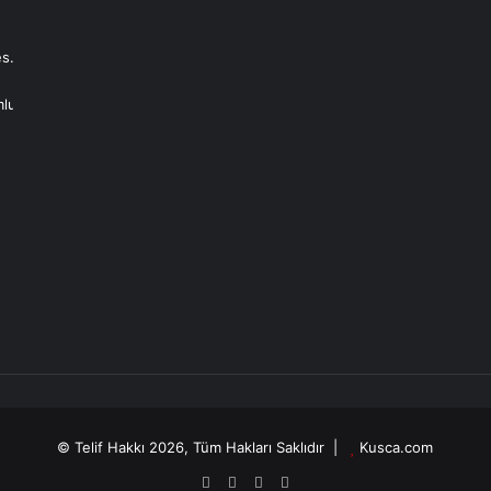
s.
mlu
© Telif Hakkı 2026, Tüm Hakları Saklıdır |
Kusca.com
Facebook
X
YouTube
Instagram