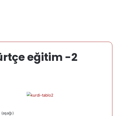
rtçe eğitim -2
r (aşağı)