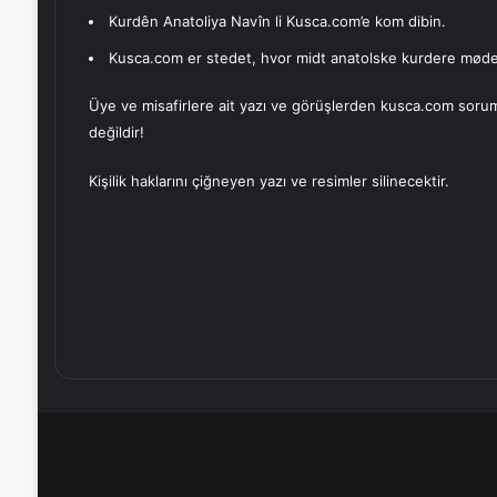
Kurdên Anatoliya Navîn li Kusca.com’e kom dibin.
Kusca.com er stedet, hvor midt anatolske kurdere møde
Üye ve misafirlere ait yazı ve görüşlerden kusca.com soru
değildir!
Kişilik haklarını çiğneyen yazı ve resimler silinecektir.