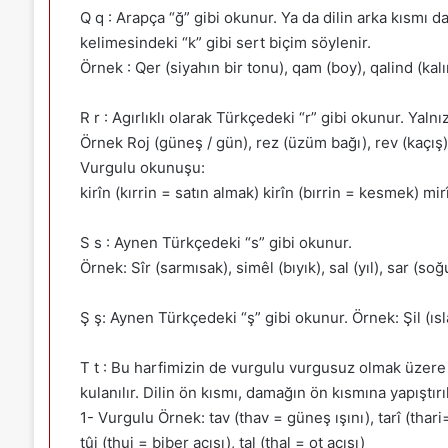
Q q : Arapça “ğ” gibi okunur. Ya da dilin arka kısmı d
kelimesindeki “k” gibi sert biçim söylenir.
Örnek : Qer (siyahın bir tonu), qam (boy), qalind (kalı
R r : Agırlıklı olarak Türkçedeki “r” gibi okunur. Yalnı
Örnek Roj (güneş / gün), rez (üzüm bağı), rev (kaçış), 
Vurgulu okunuşu:
kirîn (kırrin = satın almak) kirîn (bırrin = kesmek) m
S s : Aynen Türkçedeki “s” gibi okunur.
Örnek: Sîr (sarmısak), simêl (bıyık), sal (yıl), sar (soğ
Ş ş: Aynen Türkçedeki “ş” gibi okunur. Örnek: Şil (ısl
T t : Bu harfimizin de vurgulu vurgusuz olmak üzere 
kulanılır. Dilin ön kısmı, damağın ön kısmına yapıştırıl
1- Vurgulu Örnek: tav (thav = güneş ışını), tarî (thari=
tûj (thuj = biber acısı), tal (thal = ot acısı)