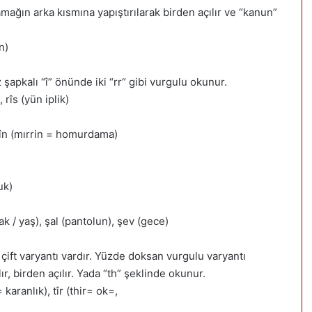
amağın arka kısmına yapıştırılarak birden açılır ve “kanun”
n)
z şapkalı “î” önünde iki “rr“ gibi vurgulu okunur.
rîs (yün iplik)
irîn (mırrin = homurdama)
uk)
ak / yaş), şal (pantolun), şev (gece)
çift varyantı vardır. Yüzde doksan vurgulu varyantı
ır, birden açılır. Yada “th” şeklinde okunur.
 karanlık), tîr (thir= ok=,