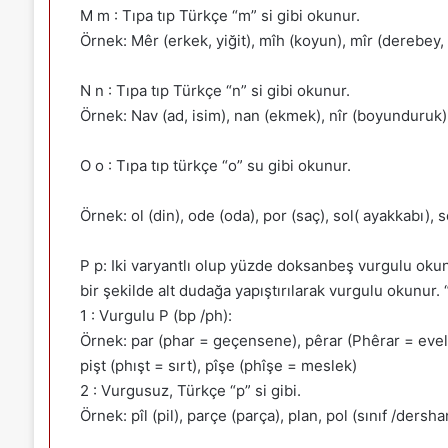
M m : Tıpa tıp Türkçe “m” si gibi okunur.
Örnek: Mêr (erkek, yiğit), mîh (koyun), mîr (derebey,
N n : Tıpa tıp Türkçe “n” si gibi okunur.
Örnek: Nav (ad, isim), nan (ekmek), nîr (boyunduruk),
O o : Tıpa tıp türkçe “o” su gibi okunur.
Örnek: ol (din), ode (oda), por (saç), sol( ayakkabı), s
P p: Iki varyantlı olup yüzde doksanbeş vurgulu okunu
bir şekilde alt dudağa yapıştırılarak vurgulu okunur. “P
1 : Vurgulu P (bp /ph):
Örnek: par (phar = geçensene), pêrar (Phêrar = eveli
pişt (phışt = sırt), pîşe (phîşe = meslek)
2 : Vurgusuz, Türkçe “p” si gibi.
Örnek: pîl (pil), parçe (parça), plan, pol (sınıf /dersh