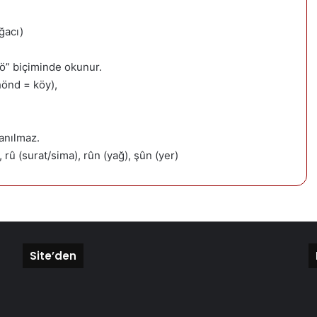
ağacı)
“hö” biçiminde okunur.
hönd = köy),
anılmaz.
 rû (surat/sima), rûn (yağ), şûn (yer)
Site’den