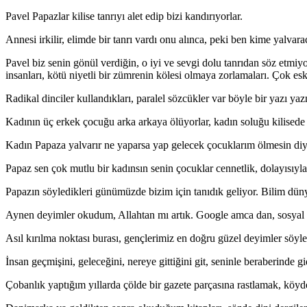
Pavel Papazlar kilise tanrıyı alet edip bizi kandırıyorlar.
Annesi irkilir, elimde bir tanrı vardı onu alınca, peki ben kime yalvar
Pavel biz senin gönül verdiğin, o iyi ve sevgi dolu tanrıdan söz etmiy
insanları, kötü niyetli bir zümrenin kölesi olmaya zorlamaları. Çok es
Radikal dinciler kullandıkları, paralel sözcükler var böyle bir yazı y
Kadının üç erkek çocuğu arka arkaya ölüyorlar, kadın soluğu kilisede al
Kadın Papaza yalvarır ne yaparsa yap gelecek çocuklarım ölmesin diye,
Papaz sen çok mutlu bir kadınsın senin çocuklar cennetlik, dolayısıyla
Papazın söyledikleri günümüzde bizim için tanıdık geliyor. Bilim dün
Aynen deyimler okudum, Allahtan mı artık. Google amca dan, sosyal m
Asıl kırılma noktası burası, gençlerimiz en doğru güzel deyimler söy
İnsan geçmişini, geleceğini, nereye gittiğini git, seninle beraberinde gi
Çobanlık yaptığım yıllarda çölde bir gazete parçasına rastlamak, köyde,