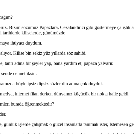
acağım?
oruz. Bizim sözümüz Papazlara. Cezalandırıcı gibi göstermeye çalıştıklar
ki tarihlerde kiliselerde, günümüzde
azmaya ihtiyacı duydum.
ıyor. Kilise bin sekiz yüz yıllarda söz sahibi.
 tanrı adına bir şeyler yap, bana yardım et, papaza yalvarır.
 sende cennetliksin.
yamızda böyle ipsiz dipsiz sözler din adına çok duyduk.
edya, internet filan derken dünyamız küçücük bir nokta halle geldi.
lemleri burada öğrenmektedir?
der.
 günlük işlerde çalışmak o güzel insanlarla tanımak ister, İstemesen gel