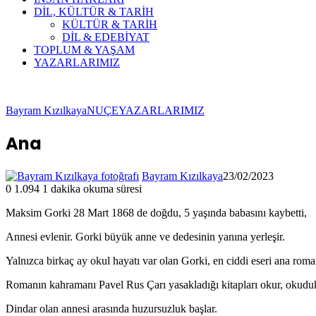
DİL, KÜLTÜR & TARİH
KÜLTÜR & TARİH
DİL & EDEBİYAT
TOPLUM & YAŞAM
YAZARLARIMIZ
Bayram Kızılkaya
NUÇE
YAZARLARIMIZ
Ana
Bayram Kızılkaya
23/02/2023
0
1.094
1 dakika okuma süresi
Maksim Gorki 28 Mart 1868 de doğdu, 5 yaşında babasını kaybetti,
Annesi evlenir. Gorki büyük anne ve dedesinin yanına yerleşir.
Yalnızca birkaç ay okul hayatı var olan Gorki, en ciddi eseri ana rom
Romanın kahramanı Pavel Rus Çarı yasakladığı kitapları okur, okudu
Dindar olan annesi arasında huzursuzluk başlar.