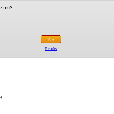
nuz mu?
Results
r!