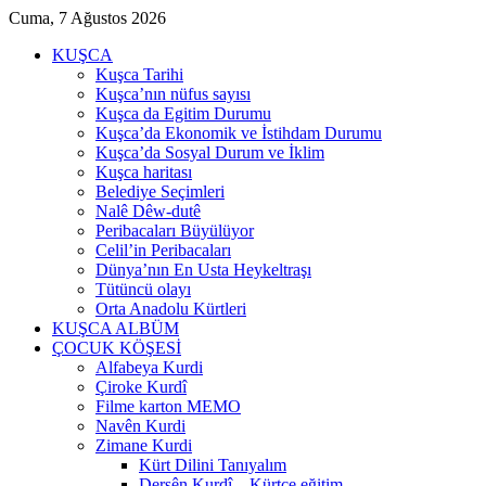
Cuma, 7 Ağustos 2026
KUŞCA
Kuşca Tarihi
Kuşca’nın nüfus sayısı
Kuşca da Egitim Durumu
Kuşca’da Ekonomik ve İstihdam Durumu
Kuşca’da Sosyal Durum ve İklim
Kuşca haritası
Belediye Seçimleri
Nalê Dêw-dutê
Peribacaları Büyülüyor
Celil’in Peribacaları
Dünya’nın En Usta Heykeltraşı
Tütüncü olayı
Orta Anadolu Kürtleri
KUŞCA ALBÜM
ÇOCUK KÖŞESİ
Alfabeya Kurdi
Çiroke Kurdî
Filme karton MEMO
Navên Kurdi
Zimane Kurdi
Kürt Dilini Tanıyalım
Dersên Kurdî – Kürtçe eğitim