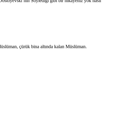
 Dostoyevski’nin Söylediği gibi bir hikayeniz yok nasıl
Müslüman, çürük bina altında kalan Müslüman.