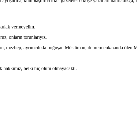
ayrıştırma, kutuplaştırma irkci gazeteler o köşe yazarları hatırladıkça,
e kulak vermeyelim.
uz, onların torunlarıyız.
üman, mezhep, ayrımcılıkla boğuşan Müslüman, deprem enkazında ölen 
 hakkımız, belki hiç ölüm olmayacaktı.