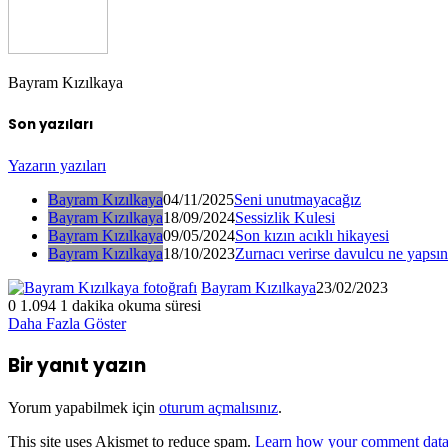
Bayram Kızılkaya
Son yazıları
Yazarın yazıları
Bayram Kızılkaya
04/11/2025
Seni unutmayacağız
Bayram Kızılkaya
18/09/2024
Sessizlik Kulesi
Bayram Kızılkaya
09/05/2024
Son kızın acıklı hikayesi
Bayram Kızılkaya
18/10/2023
Zurnacı verirse davulcu ne yapsı
Bayram Kızılkaya
23/02/2023
0
1.094
1 dakika okuma süresi
Daha Fazla Göster
Bir yanıt yazın
Yorum yapabilmek için
oturum açmalısınız
.
This site uses Akismet to reduce spam.
Learn how your comment data 