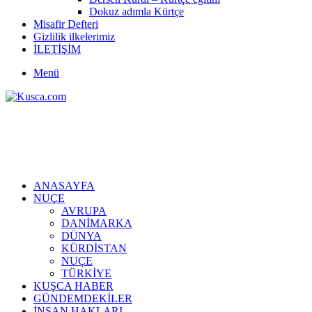
Dokuz adımla Kürtçe
Misafir Defteri
Gizlilik ilkelerimiz
İLETİŞİM
Menü
ANASAYFA
NUÇE
AVRUPA
DANİMARKA
DÜNYA
KÜRDİSTAN
NUÇE
TÜRKİYE
KUŞCA HABER
GÜNDEMDEKİLER
İNSAN HAKLARI