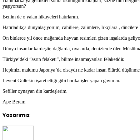
Danimarka ya geldikten sonra okuduğum kitapları, sözde dini dergileri 
yaşıyorsun?
Benim de o yalan hikayeleri hatırlarım.
Hatırladıkça dünyalaşıyorum, cahillere, zalimlere, Irkçılara , dinciler
On binlerce yıl önce mağarada hayvan resimleri çizen inşalarda geliyor
Dünya insanlar kardeştir, dağlarda, ovalarda, denizlerde ölen Müsl
Türkiye’deki “asrın felaketi”, bilime inanmayanları felaketidir.
Hepimizi malumu Japonya’da olsaydı ne kadar insan ölürdü düşünmek
Levent Gültekin işaret ettiği gibi harika işler yapan gavurlar.
Sefiller oynayan din kardeşlerim.
Ape Beram
Yazarımız