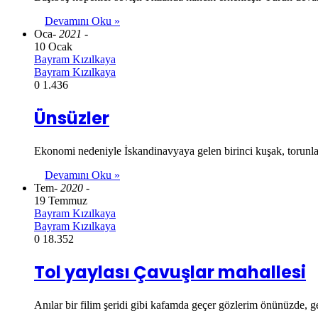
Devamını Oku »
Oca
- 2021 -
10 Ocak
Bayram Kızılkaya
Bayram Kızılkaya
0
1.436
Ünsüzler
Ekonomi nedeniyle İskandinavyaya gelen birinci kuşak, torunla
Devamını Oku »
Tem
- 2020 -
19 Temmuz
Bayram Kızılkaya
Bayram Kızılkaya
0
18.352
Tol yaylası Çavuşlar mahallesi
Anılar bir filim şeridi gibi kafamda geçer gözlerim önünüzde,