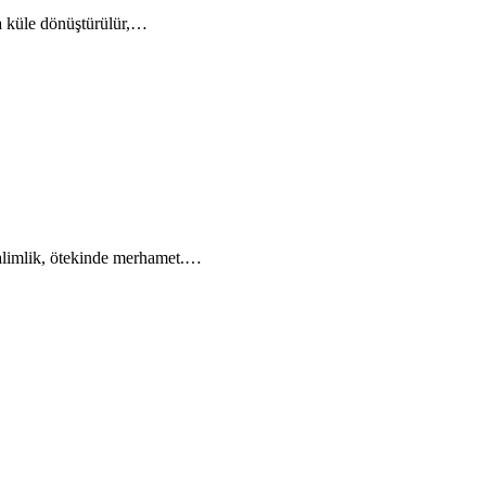
da küle dönüştürülür,…
 zalimlik, ötekinde merhamet.…