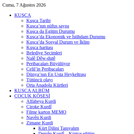
Cuma, 7 Ağustos 2026
KUŞCA
Kuşca Tarihi
Kuşca’nın nüfus sayısı
Kuşca da Egitim Durumu
Kuşca’da Ekonomik ve İstihdam Durumu
Kuşca’da Sosyal Durum ve İklim
Kuşca haritası
Belediye Seçimleri
Nalê Dêw-dutê
Peribacaları Büyülüyor
Celil’in Peribacaları
Dünya’nın En Usta Heykeltraşı
Tütüncü olayı
Orta Anadolu Kürtleri
KUŞCA ALBÜM
ÇOCUK KÖŞESİ
Alfabeya Kurdi
Çiroke Kurdî
Filme karton MEMO
Navên Kurdi
Zimane Kurdi
Kürt Dilini Tanıyalım
Dersên Kurdî – Kürtçe eğitim