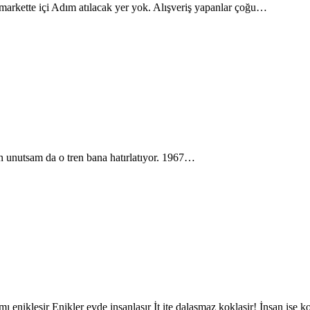
markette içi Adım atılacak yer yok. Alışveriş yapanlar çoğu…
n unutsam da o tren bana hatırlatıyor. 1967…
 enikleşir Enikler evde insanlaşır İt ite dalaşmaz koklaşir! İnsan ise 