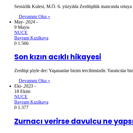
Sessizlik Kulesi, M.Ö. 6. yüzyılda Zerdüştlük inancında ortaya 
Devamını Oku »
May
- 2024 -
9 Mayıs
NUÇE
Bayram Kızılkaya
0
1.566
Son kızın acıklı hikayesi
Zerdüşt şöyle der: Yaşananlar bizim tercihimizdir. Yaratıcılar b
Devamını Oku »
Eki
- 2023 -
18 Ekim
NUÇE
Bayram Kızılkaya
0
1.377
Zurnacı verirse davulcu ne yaps