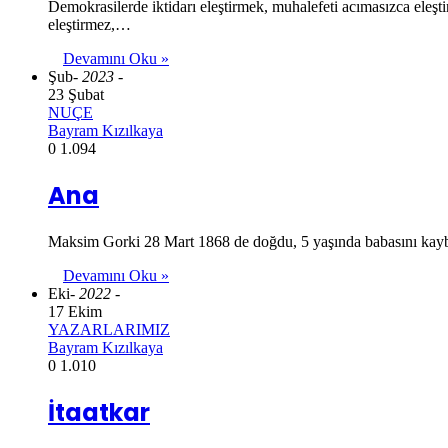
Demokrasilerde iktidarı eleştirmek, muhalefeti acımasızca eleş
eleştirmez,…
Devamını Oku »
Şub
- 2023 -
23 Şubat
NUÇE
Bayram Kızılkaya
0
1.094
Ana
Maksim Gorki 28 Mart 1868 de doğdu, 5 yaşında babasını kaybe
Devamını Oku »
Eki
- 2022 -
17 Ekim
YAZARLARIMIZ
Bayram Kızılkaya
0
1.010
İtaatkar