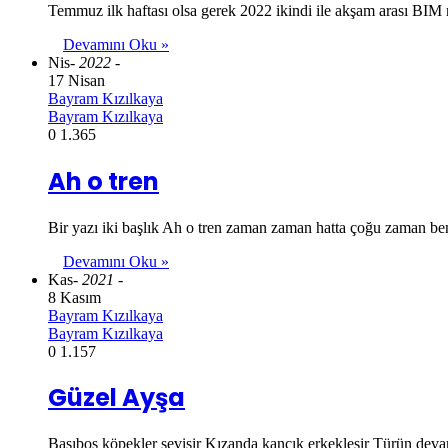
Temmuz ilk haftası olsa gerek 2022 ikindi ile akşam arası BIM 
Devamını Oku »
Nis
- 2022 -
17 Nisan
Bayram Kızılkaya
Bayram Kızılkaya
0
1.365
Ah o tren
Bir yazı iki başlık Ah o tren zaman zaman hatta çoğu zaman be
Devamını Oku »
Kas
- 2021 -
8 Kasım
Bayram Kızılkaya
Bayram Kızılkaya
0
1.157
Güzel Ayşa
Başıboş köpekler sevişir Kızanda kancık erkekleşir Türün devamı