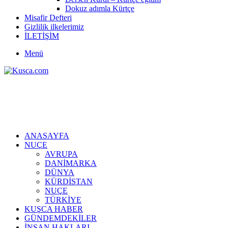
Dokuz adımla Kürtçe
Misafir Defteri
Gizlilik ilkelerimiz
İLETİŞİM
Menü
ANASAYFA
NUÇE
AVRUPA
DANİMARKA
DÜNYA
KÜRDİSTAN
NUÇE
TÜRKİYE
KUŞCA HABER
GÜNDEMDEKİLER
İNSAN HAKLARI