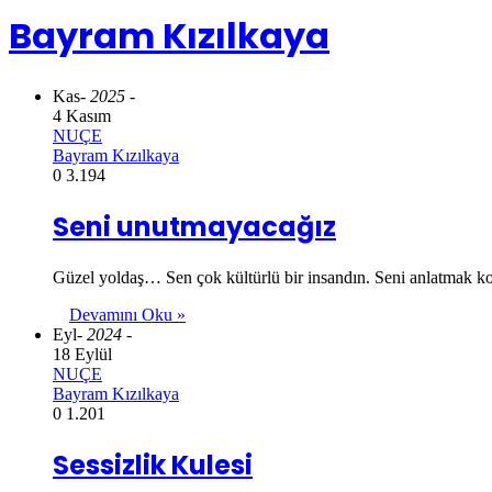
Bayram Kızılkaya
Kas
- 2025 -
4 Kasım
NUÇE
Bayram Kızılkaya
0
3.194
Seni unutmayacağız
Güzel yoldaş… Sen çok kültürlü bir insandın. Seni anlatmak kol
Devamını Oku »
Eyl
- 2024 -
18 Eylül
NUÇE
Bayram Kızılkaya
0
1.201
Sessizlik Kulesi