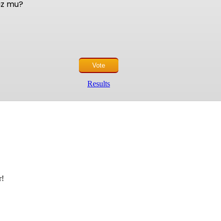
nuz mu?
Results
r!