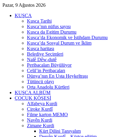
Pazar, 9 Ağustos 2026
KUŞCA
Kuşca Tarihi
Kuşca’nın nüfus sayısı
Kuşca da Egitim Durumu
Kuşca’da Ekonomik ve İstihdam Durumu
Kuşca’da Sosyal Durum ve İklim
Kuşca haritası
Belediye Seçimleri
Nalê Dêw-dutê
Peribacaları Büyülüyor
Celil’in Peribacaları
Dünya’nın En Usta Heykeltraşı
Tütüncü olayı
Orta Anadolu Kürtleri
KUŞCA ALBÜM
ÇOCUK KÖŞESİ
Alfabeya Kurdi
Çiroke Kurdî
Filme karton MEMO
Navên Kurdi
Zimane Kurdi
Kürt Dilini Tanıyalım
Dersên Kurdî – Kürtçe eğitim