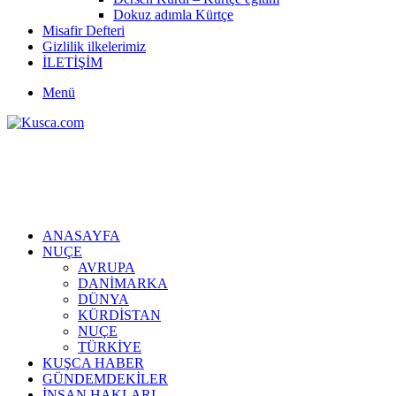
Dokuz adımla Kürtçe
Misafir Defteri
Gizlilik ilkelerimiz
İLETİŞİM
Menü
ANASAYFA
NUÇE
AVRUPA
DANİMARKA
DÜNYA
KÜRDİSTAN
NUÇE
TÜRKİYE
KUŞCA HABER
GÜNDEMDEKİLER
İNSAN HAKLARI