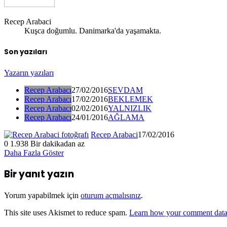
Recep Arabaci
Kuşca doğumlu. Danimarka'da yaşamakta.
Son yazıları
Yazarın yazıları
Recep Arabacı
27/02/2016
SEVDAM
Recep Arabacı
17/02/2016
BEKLEMEK
Recep Arabacı
02/02/2016
YALNIZLIK
Recep Arabacı
24/01/2016
AĞLAMA
Recep Arabaci
17/02/2016
0
1.938
Bir dakikadan az
Daha Fazla Göster
Bir yanıt yazın
Yorum yapabilmek için
oturum açmalısınız
.
This site uses Akismet to reduce spam.
Learn how your comment data 