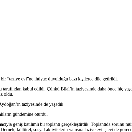
ir “taziye evi”ne ihtiyaç duyulduğu bazı kişilerce dile getirildi.
 tarafından kabul edildi. Çünkü Bilal’in taziyesinde daha önce hiç yaşa
ız oldu.
ydoğan’ın taziyesinde de yaşadık.
alıların gündemine oturdu.
la geniş katılımlı bir toplantı gerçekleştirdik. Toplantıda sorunu müz
rnek, kültürel, sosyal aktivitelerin yanısıra taziye evi işlevi de görece