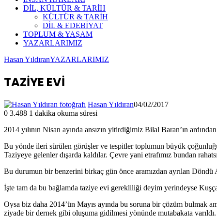
DİL, KÜLTÜR & TARİH
KÜLTÜR & TARİH
DİL & EDEBİYAT
TOPLUM & YAŞAM
YAZARLARIMIZ
Hasan Yıldıran
YAZARLARIMIZ
TAZİYE EVİ
Hasan Yıldıran
04/02/2017
0
3.488
1 dakika okuma süresi
2014 yılının Nisan ayında ansızın yitirdiğimiz Bilal Baran’ın ardından b
Bu yönde ileri sürülen görüşler ve tespitler toplumun büyük çoğunluğu
Taziyeye gelenler dışarda kaldılar. Çevre yani etrafımız bundan rahats
Bu durumun bir benzerini birkaç gün önce aramızdan ayrılan Döndü A
İşte tam da bu bağlamda taziye evi gerekliliği deyim yerindeyse Kuşç
Oysa biz daha 2014’ün Mayıs ayında bu soruna bir çözüm bulmak amacıy
ziyade bir dernek gibi oluşuma gidilmesi yönünde mutabakata varıldı. De