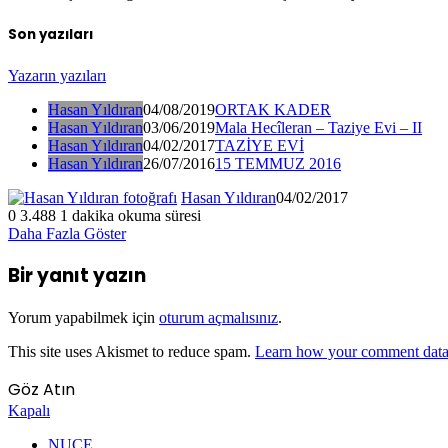
Son yazıları
Yazarın yazıları
Hasan Yıldıran
04/08/2019
ORTAK KADER
Hasan Yıldıran
03/06/2019
Mala Hecîleran – Taziye Evi – II
Hasan Yıldıran
04/02/2017
TAZİYE EVİ
Hasan Yıldıran
26/07/2016
15 TEMMUZ 2016
Hasan Yıldıran
04/02/2017
0
3.488
1 dakika okuma süresi
Daha Fazla Göster
Bir yanıt yazın
Yorum yapabilmek için
oturum açmalısınız
.
This site uses Akismet to reduce spam.
Learn how your comment data 
Göz Atın
Kapalı
NUÇE