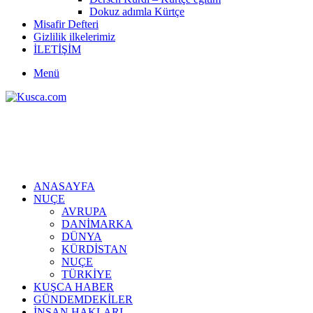
Dokuz adımla Kürtçe
Misafir Defteri
Gizlilik ilkelerimiz
İLETİŞİM
Menü
ANASAYFA
NUÇE
AVRUPA
DANİMARKA
DÜNYA
KÜRDİSTAN
NUÇE
TÜRKİYE
KUŞCA HABER
GÜNDEMDEKİLER
İNSAN HAKLARI