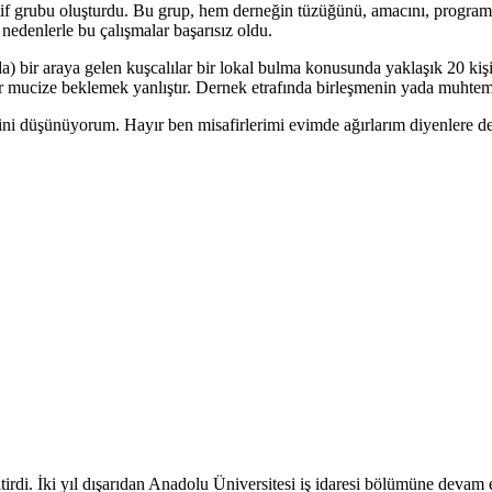
atif grubu oluşturdu. Bu grup, hem derneğin tüzüğünü, amacını, program
nedenlerle bu çalışmalar başarısız oldu.
) bir araya gelen kuşcalılar bir lokal bulma konusunda yaklaşık 20 kişi
ir mucize beklemek yanlıştır. Dernek etrafında birleşmenin yada muhtem
ini düşünüyorum. Hayır ben misafirlerimi evimde ağırlarım diyenlere de
tirdi. İki yıl dışarıdan Anadolu Üniversitesi iş idaresi bölümüne devam