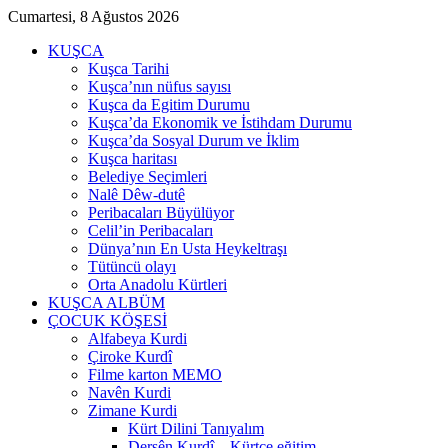
Cumartesi, 8 Ağustos 2026
KUŞCA
Kuşca Tarihi
Kuşca’nın nüfus sayısı
Kuşca da Egitim Durumu
Kuşca’da Ekonomik ve İstihdam Durumu
Kuşca’da Sosyal Durum ve İklim
Kuşca haritası
Belediye Seçimleri
Nalê Dêw-dutê
Peribacaları Büyülüyor
Celil’in Peribacaları
Dünya’nın En Usta Heykeltraşı
Tütüncü olayı
Orta Anadolu Kürtleri
KUŞCA ALBÜM
ÇOCUK KÖŞESİ
Alfabeya Kurdi
Çiroke Kurdî
Filme karton MEMO
Navên Kurdi
Zimane Kurdi
Kürt Dilini Tanıyalım
Dersên Kurdî – Kürtçe eğitim