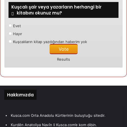
Kuşcalı şair veya yazarların herhangi bir
kitabını okunuz mu?
Evet
Hayır
Kuşcalıların kitap yazdığından haberim yok
Results
Hakkımızda
Kusca.com Orta Anadolu Kürtlerinin buluştuğu sitedir.
Kurdên Anatoliya Navîn li Kusca.com’e kom dibin.