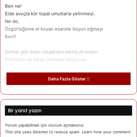
Ben ne!
Elde avuçta kör topal umutlarla yetinmeyi.
Ne de,
Özgürlüğüme el koyan esarete boyun eğmeyi
Ben!!
Deliler gibi esen rüzgârlara takılıp,direnişin
Türküsün de halay çekmeyi istiyorum….
Daha Fazla Göster
Yazarımız
Recep Arabaci
Kuşca doğumlu. Danimarka'da yaşamakta.
Bir yanıt yazın
Son yazıları
Yazarın yazıları
Yorum yapabilmek için
oturum açmalısınız
.
Recep Arabacı
27/02/2016
This site uses Akismet to reduce spam.
Learn how your comment
SEVDAM