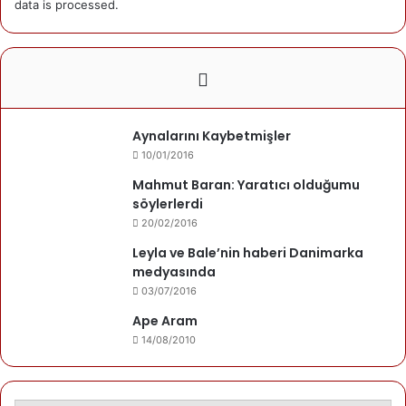
data is processed.
17/02/2016
BEKLEMEK
Recep Arabacı
Aynalarını Kaybetmişler
02/02/2016
10/01/2016
YALNIZLIK
Mahmut Baran: Yaratıcı olduğumu
söylerlerdi
20/02/2016
Recep Arabacı
Leyla ve Bale’nin haberi Danimarka
24/01/2016
medyasında
AĞLAMA
03/07/2016
Ape Aram
14/08/2010
Recep Arabacı