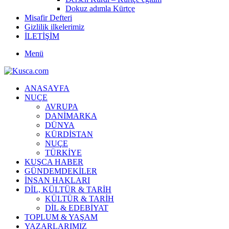
Dokuz adımla Kürtçe
Misafir Defteri
Gizlilik ilkelerimiz
İLETİŞİM
Menü
ANASAYFA
NUÇE
AVRUPA
DANİMARKA
DÜNYA
KÜRDİSTAN
NUÇE
TÜRKİYE
KUŞCA HABER
GÜNDEMDEKİLER
İNSAN HAKLARI
DİL, KÜLTÜR & TARİH
KÜLTÜR & TARİH
DİL & EDEBİYAT
TOPLUM & YAŞAM
YAZARLARIMIZ