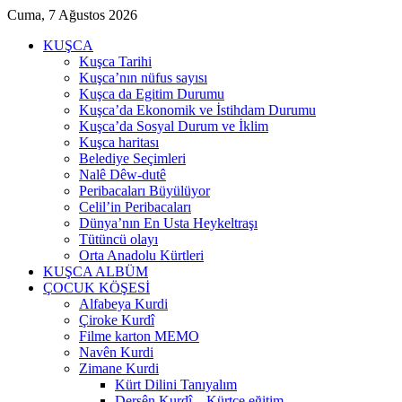
Cuma, 7 Ağustos 2026
KUŞCA
Kuşca Tarihi
Kuşca’nın nüfus sayısı
Kuşca da Egitim Durumu
Kuşca’da Ekonomik ve İstihdam Durumu
Kuşca’da Sosyal Durum ve İklim
Kuşca haritası
Belediye Seçimleri
Nalê Dêw-dutê
Peribacaları Büyülüyor
Celil’in Peribacaları
Dünya’nın En Usta Heykeltraşı
Tütüncü olayı
Orta Anadolu Kürtleri
KUŞCA ALBÜM
ÇOCUK KÖŞESİ
Alfabeya Kurdi
Çiroke Kurdî
Filme karton MEMO
Navên Kurdi
Zimane Kurdi
Kürt Dilini Tanıyalım
Dersên Kurdî – Kürtçe eğitim