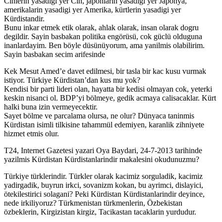
Cinlerin yasadigi yer Cin, japonlarin yasadigi yer Japonya,
amerikalarin yasadigi yer Amerika, kürtlerin yasadigi yer
Kürdistandir.
Bunu inkar etmek etik olarak, ahlak olarak, insan olarak dogru
degildir. Sayin basbakan politika engörüsü, cok güclü olduguna
inanlardayim. Ben böyle düsünüyorum, ama yanilmis olabilirim.
Sayin basbakan secim arifesinde
Kek Mesut Amed’e davet edilmesi, bir tasla bir kac kusu vurmak
istiyor. Türkiye Kürdistan’dan kus mu yok?
Kendisi bir parti lideri olan, hayatta bir kedisi olmayan cok, yeterki
keskin nisanci ol. BDP’yi bölmeye, gedik acmaya calisacaklar. Kürt
halki buna izin vermeyecektir.
Sayet bölme ve parcalama olursa, ne olur? Dünyaca taninmis
Kürdistan isimli tilkisine tahammül edemiyen, karanlik zihniyete
hizmet etmis olur.
T24, Internet Gazetesi yazari Oya Baydari, 24-7-2013 tarihinde
yazilmis Kürdistan Kürdistanlarindir makalesini okudunuzmu?
Türkiye türklerindir. Türkler olarak kacimiz sorguladik, kacimiz
yadirgadik, buyrun irkci, sovanizm kokan, bu ayrimci, dislayici,
ötekilestirici solagani? Peki Kürdistan Kürdistanlarindir deyince,
nede irkiliyoruz? Türkmenistan türkmenlerin, Özbekistan
özbeklerin, Kirgizistan kirgiz, Tacikastan tacaklarin yurdudur.