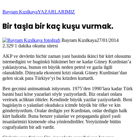
Bayram Kızılkaya
YAZARLARIMIZ
Bir taşla bir kaç kuşu vurmak.
Bayram Kızılkaya
27/01/2014
2.329
1 dakika okuma süresi
AKP ve devletin hicbir zaman yani basinda ikinci bir kürt olusumu
istemedigini ve bugünkü hükümet her ne kadar Güney Kurdistan’a
yaklasiyorsa, bunun en büyük neden petrol ve gazla ilgili
olanaklidir. Dünyada ekonomi krizi olarak Güney Kurdistan’dan
gelen sicak para Türkiye’yi bu krizden kurtardi.
Ben gecmisi animsatmak istiyorum. 1975’den 1990’lara kadar Türk
basini bazi köse yazarlari söyle yaziyorlardi. Biz oralari onlara
verirsek acliktan ölürler. Kendinde büyük yazilar yaziyorlardi. Beni
bagislayin o yalanlari okudukca icimde büyük bir öfke ve kin
gönderiyordum. Oralar dedigin yer Kurdistan, onlar dedigin halk
kürt halkidir. Buna benzer yalanlar ve propaganda güzel yasli
insanlarimizi kismende olsa yönlendirdiler. Yeryüzünde bütün
cografyalarin bir adi vardir.