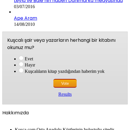
Leyla ve Bale’nin haberi Danimarka medyasında
03/07/2016
Ape Aram
14/08/2010
Kuşcalı şair veya yazarların herhangi bir kitabını
okunuz mu?
Evet
Hayır
Kuşcalıların kitap yazdığından haberim yok
Results
Hakkımızda
Kusca.com Orta Anadolu Kürtlerinin buluştuğu sitedir.