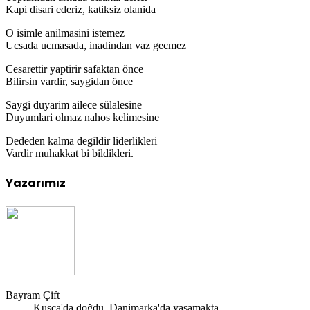
Kapi disari ederiz, katiksiz olanida
O isimle anilmasini istemez
Ucsada ucmasada, inadindan vaz gecmez
Cesarettir yaptirir safaktan önce
Bilirsin vardir, saygidan önce
Saygi duyarim ailece sülalesine
Duyumlari olmaz nahos kelimesine
Dededen kalma degildir liderlikleri
Vardir muhakkat bi bildikleri.
Yazarımız
Bayram Çift
Kuşca'da doğdu. Danimarka'da yaşamakta.