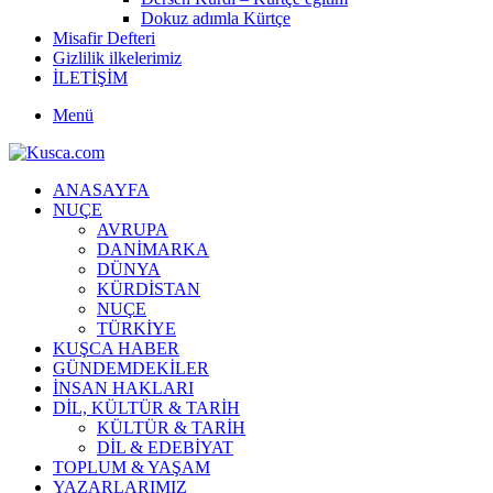
Dokuz adımla Kürtçe
Misafir Defteri
Gizlilik ilkelerimiz
İLETİŞİM
Menü
ANASAYFA
NUÇE
AVRUPA
DANİMARKA
DÜNYA
KÜRDİSTAN
NUÇE
TÜRKİYE
KUŞCA HABER
GÜNDEMDEKİLER
İNSAN HAKLARI
DİL, KÜLTÜR & TARİH
KÜLTÜR & TARİH
DİL & EDEBİYAT
TOPLUM & YAŞAM
YAZARLARIMIZ