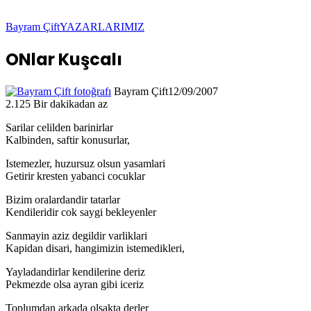
Bayram Çift
YAZARLARIMIZ
ONlar Kuşcalı
Bayram Çift
12/09/2007
2.125
Bir dakikadan az
Sarilar celilden barinirlar
Kalbinden, saftir konusurlar,
Istemezler, huzursuz olsun yasamlari
Getirir kresten yabanci cocuklar
Bizim oralardandir tatarlar
Kendileridir cok saygi bekleyenler
Sanmayin aziz degildir varliklari
Kapidan disari, hangimizin istemedikleri,
Yayladandirlar kendilerine deriz
Pekmezde olsa ayran gibi iceriz
Toplumdan arkada olsakta derler