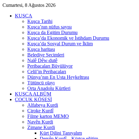
Cumartesi, 8 Ağustos 2026
KUŞCA
Kuşca Tarihi
Kuşca’nın nüfus sayısı
Kuşca da Egitim Durumu
Kuşca’da Ekonomik ve İstihdam Durumu
Kuşca’da Sosyal Durum ve İklim
Kuşca haritası
Belediye Seçimleri
Nalê Dêw-dutê
Peribacaları Büyülüyor
Celil’in Peribacaları
Dünya’nın En Usta Heykeltraşı
Tütüncü olayı
Orta Anadolu Kürtleri
KUŞCA ALBÜM
ÇOCUK KÖŞESİ
Alfabeya Kurdi
Çiroke Kurdî
Filme karton MEMO
Navên Kurdi
Zimane Kurdi
Kürt Dilini Tanıyalım
Dersên Kurdî – Kürtçe eğitim