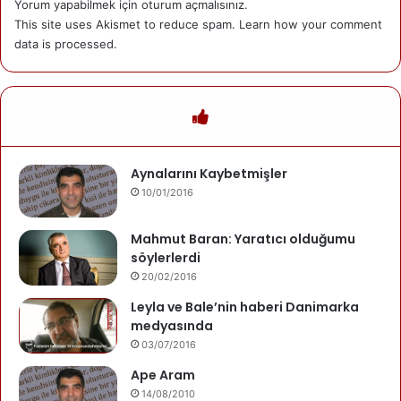
Yorum yapabilmek için
oturum açmalısınız
.
This site uses Akismet to reduce spam.
Learn how your comment
data is processed.
Mehmet Gezen
06/01/2025
Ben
Aynalarını Kaybetmişler
Mehmet Gezen
16/11/2024
Mevzu
10/01/2016
yokluğun
Mahmut Baran: Yaratıcı olduğumu
söylerlerdi
20/02/2016
Leyla ve Bale’nin haberi Danimarka
medyasında
03/07/2016
Kategori
Ape Aram
edilmemis
08/09/2024
Narîn
14/08/2010