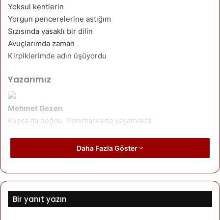
Yoksul kentlerin
Yorgun pencerelerine astığım
Sızısında yasaklı bir dilin
Avuçlarımda zaman
Kirpiklerimde adın üşüyordu
Yazarımız
Mehmet Gezen
Kuşca'da doğdu. Danimarka'da yaşamakta.
Son yazıları
Daha Fazla Göster
Yazarın yazıları
Bir yanıt yazın