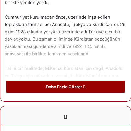
birlikte yenileniyordu.
Cumhuriyet kurulmadan önce, üzerinde inşa edilen
toprakların tarihsel adı Anadolu, Trakya ve Kürdistan`dı. 29
ekim 1923 e kadar yeryüzü üzerinde adı Türkiye olan bir
devlet yoktu. Bu zaman diliminde Kürdistan sözcüğünün
yasaklanması gündeme alındı ve 1924 T.C. nin ilk
anayasası ile birlikte tamamen yasaklandı.
Tarihi bir realitede; M.Kemal Kürdistan için değil, Anadolu
ve Trakya için mücadele vermiştir. Kürdistan`da verilen
mücadelenin M.Kemal`in var oluşundan değil, Kürdlerin
Daha Fazla Göster
kendi mevkilerini koruma ve işgalcilerden kurtarma
direnişleriydi. Kürdistan`in her yeri işgal edilmişti. Kürdler
işgalci güçlere direniyor, yeryer köyleri, kasabaları,
kazaları, vilayetleri kurtarıyordu. Bunun en somut örneği,
Maraş`daki Kür d Sütçü Imam direnişiydi. Kürdlerin bu
mücadelesi M.Kemal`in öncülüğünde değil, tamamen