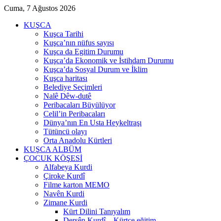
Cuma, 7 Ağustos 2026
KUŞCA
Kuşca Tarihi
Kuşca’nın nüfus sayısı
Kuşca da Egitim Durumu
Kuşca’da Ekonomik ve İstihdam Durumu
Kuşca’da Sosyal Durum ve İklim
Kuşca haritası
Belediye Seçimleri
Nalê Dêw-dutê
Peribacaları Büyülüyor
Celil’in Peribacaları
Dünya’nın En Usta Heykeltraşı
Tütüncü olayı
Orta Anadolu Kürtleri
KUŞCA ALBÜM
ÇOCUK KÖŞESİ
Alfabeya Kurdi
Çiroke Kurdî
Filme karton MEMO
Navên Kurdi
Zimane Kurdi
Kürt Dilini Tanıyalım
Dersên Kurdî – Kürtçe eğitim