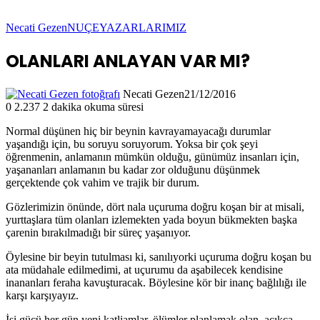
Necati Gezen
NUÇE
YAZARLARIMIZ
OLANLARI ANLAYAN VAR MI?
Necati Gezen
21/12/2016
0
2.237
2 dakika okuma süresi
Normal düşünen hiç bir beynin kavrayamayacağı durumlar
yaşandığı için, bu soruyu soruyorum. Yoksa bir çok şeyi
öğrenmenin, anlamanın mümkün olduğu, günümüz insanları için,
yaşananları anlamanın bu kadar zor olduğunu düşünmek
gerçektende çok vahim ve trajik bir durum.
Gözlerimizin önünde, dört nala uçuruma doğru koşan bir at misali,
yurttaşlara tüm olanları izlemekten yada boyun bükmekten başka
çarenin bırakılmadığı bir süreç yaşanıyor.
Öylesine bir beyin tutulması ki, sanılıyorki uçuruma doğru koşan bu
ata müdahale edilmedimi, at uçurumu da aşabilecek kendisine
inananları feraha kavuşturacak. Böylesine kör bir inanç bağlılığı ile
karşı karşıyayız.
İşi gücü her gün yeni katliamlar, ölümler planlamak olan, açıkça