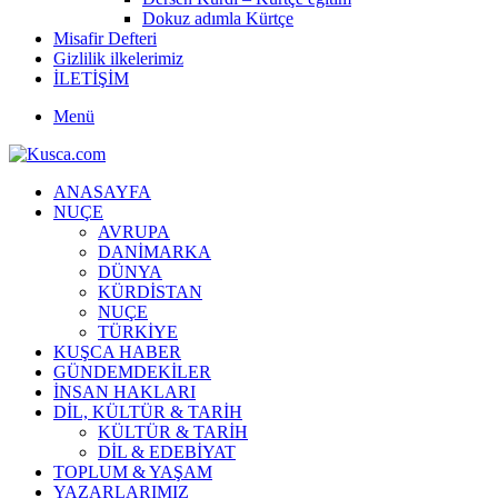
Dokuz adımla Kürtçe
Misafir Defteri
Gizlilik ilkelerimiz
İLETİŞİM
Menü
ANASAYFA
NUÇE
AVRUPA
DANİMARKA
DÜNYA
KÜRDİSTAN
NUÇE
TÜRKİYE
KUŞCA HABER
GÜNDEMDEKİLER
İNSAN HAKLARI
DİL, KÜLTÜR & TARİH
KÜLTÜR & TARİH
DİL & EDEBİYAT
TOPLUM & YAŞAM
YAZARLARIMIZ