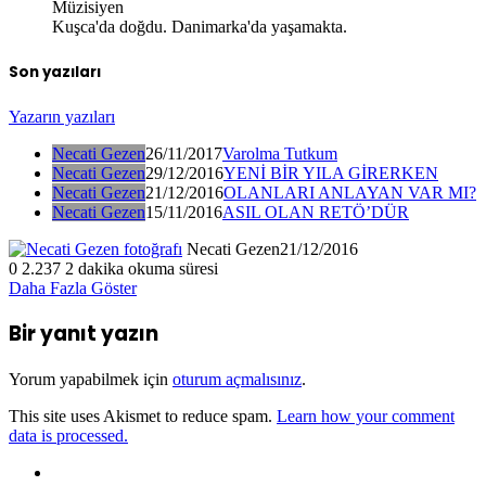
Müzisiyen
Kuşca'da doğdu. Danimarka'da yaşamakta.
Son yazıları
Yazarın yazıları
Necati Gezen
26/11/2017
Varolma Tutkum
Necati Gezen
29/12/2016
YENİ BİR YILA GİRERKEN
Necati Gezen
21/12/2016
OLANLARI ANLAYAN VAR MI?
Necati Gezen
15/11/2016
ASIL OLAN RETÖ’DÜR
Necati Gezen
21/12/2016
0
2.237
2 dakika okuma süresi
Daha Fazla Göster
Bir yanıt yazın
Yorum yapabilmek için
oturum açmalısınız
.
This site uses Akismet to reduce spam.
Learn how your comment
data is processed.