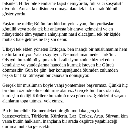
bilsinler. Hitler bile kendisine faşist demiyordu, ‘ulusalcı sosyalist’
diyordu. Ancak kendisinden olmayanlara tek hak olarak ölümü
gösteriyordu.
Faşizm ne midir; Bütün farklılıkları yok sayan, tüm yurttaşları
gönüllü veya zorla tek bir anlayışta bir araya gelmesini ve en
nihayetinde tüm yaşama anlayışının nasıl olacağını, tek bir kişide
mutlak hale gelmesine faşizm denir.
Ülkeyi tek elden yöneten Erdoğan, ben inançlı bir müslümanım hem
de türküm diyor. Yalan söylüyor. Ne müslüman nede Türk’tür.
Olsaydı bu zulümü yapmazdı. İsrail siyonizmine hizmet eden
kendisine ve yandaşlarına hanedan kurmak isteyen bir Gürcü
dönmesidir. Gün be gün, her konuştuğunda ölümden zulümden
başka bir fikri olmayan bir canavara dönüşüyor.
Gerçek bir müslüman böyle vahşi yöntemlere başvurmaz. Çünkü hiç
bir dinin özünde ölme öldürme olamaz. Gerçek bir Türk olan da,
kardeşim dediği Kürtlere bu zulmü reva göremez. Şehirlerini yaşam
alanlarını topa tutmaz, yok etmez.
Bu bilinmelidir. Bu memleket bir gün mutlaka gerçek
barışseverlerin, Türklerin, Kürtlerin, Laz, Çerkez, Arap, Süryani kim
varsa bütün halkların, inançların bir arada özgürce yaşabileceği
duruma mutlaka gelecektir.