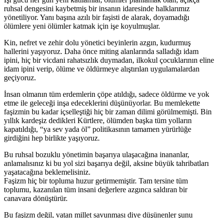
ruhsal dengesini kaybetmiş bir insanın idaresinde halklarımız
yönetiliyor. Yanı başına azılı bir faşisti de alarak, doyamadığı
ölümlere yeni ölümler katmak için işe koyulmuşlar.
Kin, nefret ve zehir dolu yönetici beyinlerin azgın, kudurmuş
hallerini yaşıyoruz. Daha önce miting alanlarında salladığı idam
ipini, hiç bir vicdani rahatsızlık duymadan, ilkokul çocuklarının eline
idam ipini verip, ölüme ve öldürmeye alıştırılan uygulamalardan
geçiyoruz.
İnsan olmanın tüm erdemlerin çöpe atıldığı, sadece öldürme ve yok
etme ile geleceği inşa edeceklerini düşünüyorlar. Bu memlekette
faşizmin bu kadar içselleştiği hiç bir zaman dilimi görülmemişti. Bin
yıllık kardeşiz dedikleri Kürtlere, ölümden başka tüm yolların
kapatıldığı, “ya sev yada öl” politikasının tamamen yürürlüğe
girdiğini hep birlikte yaşıyoruz.
Bu ruhsal bozuklu yönetimin başarıya ulaşacağına inananlar,
anlamalısınız ki bu yol sizi başarıya değil, aksine büyük tahribatları
yaşatacağına beklemelisiniz.
Faşizm hiç bir topluma huzur getirmemiştir. Tam tersine tüm
toplumu, kazanılan tüm insani değerlere azgınca saldıran bir
canavara dönüştürür.
Bu faşizm değil, vatan millet savunması diye düşünenler şunu