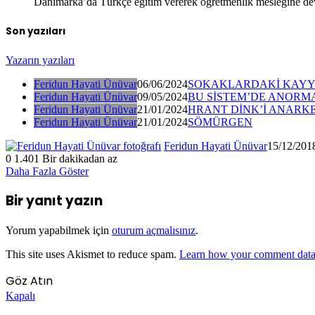
Danimarka’da Türkçe eğitim vererek öğretmenlik mesleğine deva
Son yazıları
Yazarın yazıları
Feridun Hayati Ünüvar
06/06/2024
SOKAKLARDAKİ KAYYU
Feridun Hayati Ünüvar
09/05/2024
BU SİSTEM’DE ANORMA
Feridun Hayati Ünüvar
21/01/2024
HRANT DİNK’İ ANARKE
Feridun Hayati Ünüvar
21/01/2024
SÖMÜRGEN
Feridun Hayati Ünüvar
15/12/201
0
1.401
Bir dakikadan az
Daha Fazla Göster
Bir yanıt yazın
Yorum yapabilmek için
oturum açmalısınız
.
This site uses Akismet to reduce spam.
Learn how your comment data 
Göz Atın
Kapalı