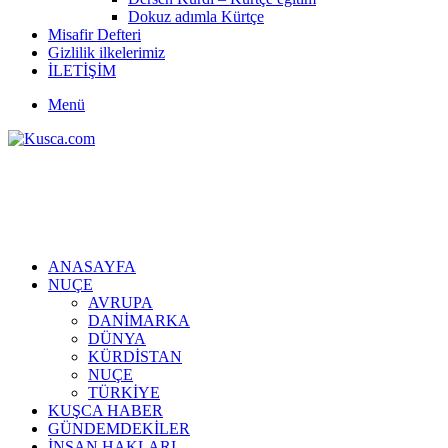
Dokuz adımla Kürtçe
Misafir Defteri
Gizlilik ilkelerimiz
İLETİŞİM
Menü
ANASAYFA
NUÇE
AVRUPA
DANİMARKA
DÜNYA
KÜRDİSTAN
NUÇE
TÜRKİYE
KUŞCA HABER
GÜNDEMDEKİLER
İNSAN HAKLARI