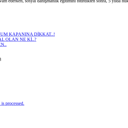
m ederken, sosyal danışmanlık eğitimini bitirdikten sonra, 5 yılda h
M KAPANINA DİKKAT..!
L OLAN NE Kİ..?
N..
8
is processed.