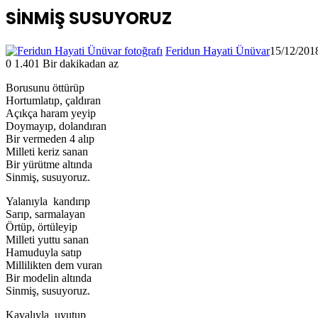
SİNMİŞ SUSUYORUZ
Feridun Hayati Ünüvar
15/12/201
0
1.401
Bir dakikadan az
Borusunu öttürüp
Hortumlatıp, çaldıran
Açıkça haram yeyip
Doymayıp, dolandıran
Bir vermeden 4 alıp
Milleti keriz sanan
Bir yürütme altında
Sinmiş, susuyoruz.
Yalanıyla kandırıp
Sarıp, sarmalayan
Örtüp, örtüleyip
Milleti yuttu sanan
Hamuduyla satıp
Millilikten dem vuran
Bir modelin altında
Sinmiş, susuyoruz.
Kavalıyla uyutup