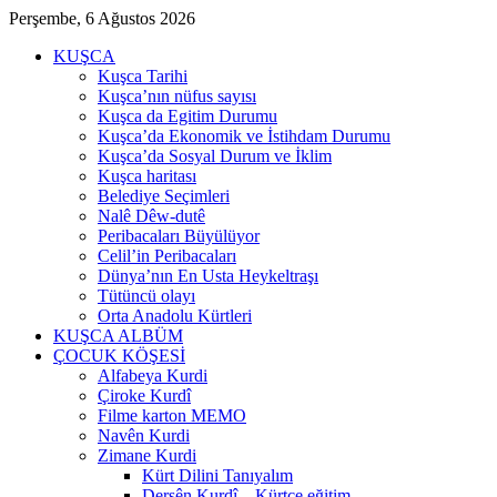
Perşembe, 6 Ağustos 2026
KUŞCA
Kuşca Tarihi
Kuşca’nın nüfus sayısı
Kuşca da Egitim Durumu
Kuşca’da Ekonomik ve İstihdam Durumu
Kuşca’da Sosyal Durum ve İklim
Kuşca haritası
Belediye Seçimleri
Nalê Dêw-dutê
Peribacaları Büyülüyor
Celil’in Peribacaları
Dünya’nın En Usta Heykeltraşı
Tütüncü olayı
Orta Anadolu Kürtleri
KUŞCA ALBÜM
ÇOCUK KÖŞESİ
Alfabeya Kurdi
Çiroke Kurdî
Filme karton MEMO
Navên Kurdi
Zimane Kurdi
Kürt Dilini Tanıyalım
Dersên Kurdî – Kürtçe eğitim