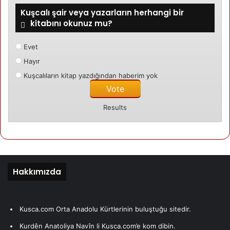
Kuşcalı şair veya yazarların herhangi bir
kitabını okunuz mu?
Mehmet Gezen
08/09/2024
Evet
Narîn
Hayır
Kuşcalıların kitap yazdığından haberim yok
Kategori edilmemis
Results
24/04/2024
Amara
Mehmet Gezen
Hakkımızda
Kusca.com Orta Anadolu Kürtlerinin buluştuğu sitedir.
Kurdên Anatoliya Navîn li Kusca.com’e kom dibin.