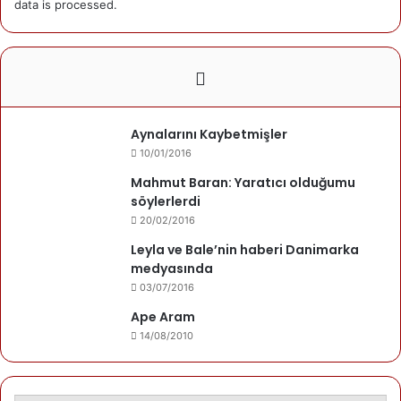
data is processed.
Halaylarla
Zılgıtlarla
Unutmayın!
Karanfiller bırakmayın
O sarı beyaz papatyalar sever
Aynalarını Kaybetmişler
10/01/2016
Yazarımız
Mahmut Baran: Yaratıcı olduğumu
söylerlerdi
Mehmet Gezen
20/02/2016
Leyla ve Bale’nin haberi Danimarka
Kuşca'da doğdu. Danimarka'da yaşamakta.
medyasında
Son yazıları
Yazarın yazıları
03/07/2016
Mehmet Gezen
Ape Aram
06/01/2025
Ben
14/08/2010
16/11/2024
Mevzu yokluğun