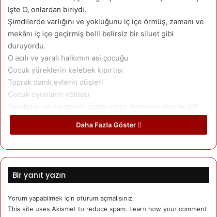
Işte O, onlardan biriydi.
Şimdilerde varlığını ve yokluğunu iç içe örmüş, zamanı ve
mekânı iç içe geçirmiş belli belirsiz bir siluet gibi
duruyordu.
O acılı ve yaralı halkımın asi çocuğu
Çocuk yüreklerin kelebek kıpırtısı
Toprak damlı evlerin düşleri
Çocuk oyunların yoldaşı
Sevdasını ve kavgasını gözlerimize hüznüyle asarak gitti.
Uğurladınız mı
Daha Fazla Göster
Uğurladınız mı
Öyle ağıtlarla değil
Türkülerle
Şiirle
Bir yanıt yazın
Uğurladınız mı anasına
Bir gelin gibi
Yorum yapabilmek için
oturum açmalısınız
.
Öyle ayrılır gibi değil
This site uses Akismet to reduce spam.
Learn how your comment
Kavuşur gibi