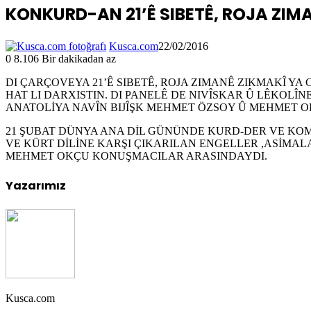
KONKURD-AN 21’Ê SIBETÊ, ROJA ZIM
Kusca.com
22/02/2016
0
8.106
Bir dakikadan az
DI ÇARÇOVEYA 21’Ê SIBETÊ, ROJA ZIMANÊ ZIKMAKÎ YA
HAT LI DARXISTIN. DI PANELÊ DE NIVÎSKAR Û LÊKOLÎ
ANATOLİYA NAVÎN BIJÎŞK MEHMET ÖZSOY Û MEHMET O
21 ŞUBAT DÜNYA ANA DİL GÜNÜNDE KURD-DER VE KO
VE KÜRT DİLİNE KARŞI ÇIKARILAN ENGELLER ,ASİM
MEHMET OKÇU KONUŞMACILAR ARASINDAYDI.
Yazarımız
Kusca.com