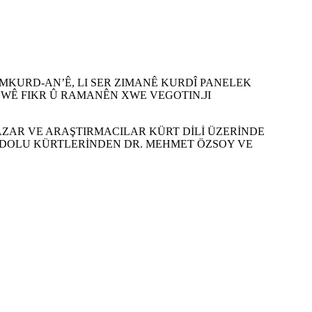
OMKURD-AN’Ê, LI SER ZIMANÊ KURDÎ PANELEK
R WÊ FIKR Û RAMANÊN XWE VEGOTIN.JI
ZAR VE ARAŞTIRMACILAR KÜRT DİLİ ÜZERİNDE
ADOLU KÜRTLERİNDEN DR. MEHMET ÖZSOY VE