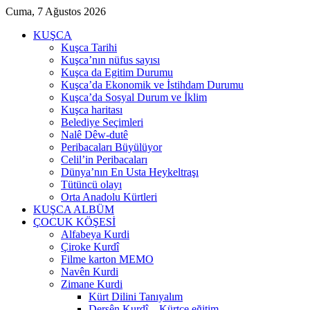
Cuma, 7 Ağustos 2026
KUŞCA
Kuşca Tarihi
Kuşca’nın nüfus sayısı
Kuşca da Egitim Durumu
Kuşca’da Ekonomik ve İstihdam Durumu
Kuşca’da Sosyal Durum ve İklim
Kuşca haritası
Belediye Seçimleri
Nalê Dêw-dutê
Peribacaları Büyülüyor
Celil’in Peribacaları
Dünya’nın En Usta Heykeltraşı
Tütüncü olayı
Orta Anadolu Kürtleri
KUŞCA ALBÜM
ÇOCUK KÖŞESİ
Alfabeya Kurdi
Çiroke Kurdî
Filme karton MEMO
Navên Kurdi
Zimane Kurdi
Kürt Dilini Tanıyalım
Dersên Kurdî – Kürtçe eğitim