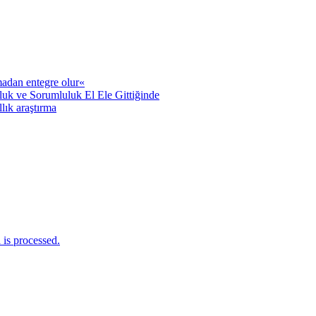
adan entegre olur«
uk ve Sorumluluk El Ele Gittiğinde
llık araştırma
is processed.