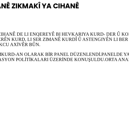
ANÊ ZIKMAKÎ YA CIHANÊ
 CIHANÊ DE LI ENQEREYÊ BI HEVKARIYA KURD- DER Û K
NERÊN KURD, LI SER ZIMANÊ KURDÎ Û ASTENGIYÊN LI BE
KCU AXİVÊR BÛN.
MKURD-AN OLARAK BİR PANEL DÜZENLENDİ.PANELDE YA
ALASYON POLİTİKALARI ÜZERİNDE KONUŞULDU.ORTA AN