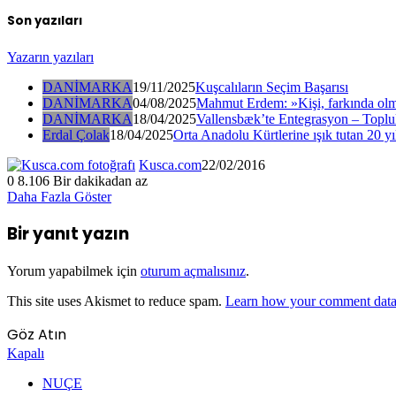
Son yazıları
Yazarın yazıları
DANİMARKA
19/11/2025
Kuşcalıların Seçim Başarısı
DANİMARKA
04/08/2025
Mahmut Erdem: »Kişi, farkında olm
DANİMARKA
18/04/2025
Vallensbæk’te Entegrasyon – Toplul
Erdal Çolak
18/04/2025
Orta Anadolu Kürtlerine ışık tutan 20 yı
Kusca.com
22/02/2016
0
8.106
Bir dakikadan az
Daha Fazla Göster
Bir yanıt yazın
Yorum yapabilmek için
oturum açmalısınız
.
This site uses Akismet to reduce spam.
Learn how your comment data 
Göz Atın
Kapalı
NUÇE