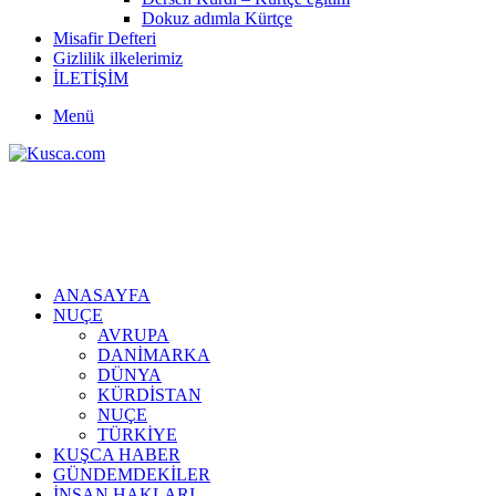
Dokuz adımla Kürtçe
Misafir Defteri
Gizlilik ilkelerimiz
İLETİŞİM
Menü
ANASAYFA
NUÇE
AVRUPA
DANİMARKA
DÜNYA
KÜRDİSTAN
NUÇE
TÜRKİYE
KUŞCA HABER
GÜNDEMDEKİLER
İNSAN HAKLARI