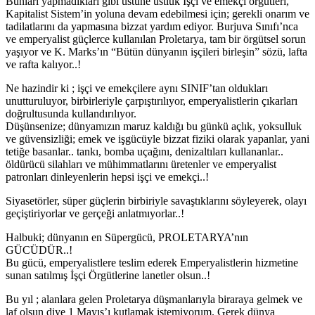
Bunları yapmadıkları gibi üstüne üstlük İşçi ve emekçi örgütleri,
Kapitalist Sistem’in yoluna devam edebilmesi için; gerekli onarım ve
tadilatlarını da yapmasına bizzat yardım ediyor. Burjuva Sınıfı’nca
ve emperyalist güçlerce kullanılan Proletarya, tam bir örgütsel sorun
yaşıyor ve K. Marks’ın “Bütün dünyanın işçileri birleşin” sözü, lafta
ve rafta kalıyor..!
Ne hazindir ki ; işçi ve emekçilere aynı SINIF’tan oldukları
unutturuluyor, birbirleriyle çarpıştırılıyor, emperyalistlerin çıkarları
doğrultusunda kullandırılıyor.
Düşünsenize; dünyamızın maruz kaldığı bu günkü açlık, yoksulluk
ve güvensizliği; emek ve işgücüyle bizzat fiziki olarak yapanlar, yani
tetiğe basanlar.. tankı, bomba uçağını, denizaltıları kullananlar..
öldürücü silahları ve mühimmatlarını üretenler ve emperyalist
patronları dinleyenlerin hepsi işçi ve emekçi..!
Siyasetörler, süper güçlerin birbiriyle savaştıklarını söyleyerek, olayı
geçiştiriyorlar ve gerçeği anlatmıyorlar..!
Halbuki; dünyanın en Süpergücü, PROLETARYA’nın
GÜCÜDÜR..!
Bu gücü, emperyalistlere teslim ederek Emperyalistlerin hizmetine
sunan satılmış İşçi Örgütlerine lanetler olsun..!
Bu yıl ; alanlara gelen Proletarya düşmanlarıyla biraraya gelmek ve
laf olsun diye 1 Mayıs’ı kutlamak istemiyorum. Gerek dünya