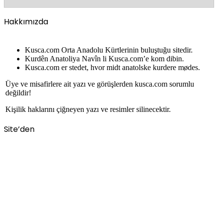
Hakkımızda
Kusca.com Orta Anadolu Kürtlerinin buluştuğu sitedir.
Kurdên Anatoliya Navîn li Kusca.com’e kom dibin.
Kusca.com er stedet, hvor midt anatolske kurdere mødes.
Üye ve misafirlere ait yazı ve görüşlerden kusca.com sorumlu
değildir!
Kişilik haklarını çiğneyen yazı ve resimler silinecektir.
Site’den