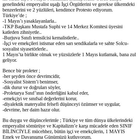
genelindeki emperyalist uşağı İşçi Örgütlerini ve gerekse ülkemdeki
benzerlerini ve 2 yüzlüleri, kendimce Protesto ediyorum.
Türkiye’de ;
-1 Mayıs’ı yasaklayanlarla..
-TKP Başkanı Mustafa Suphi ve 14 Merkez Komitesi üyesini
katleden zihniyetle..
-Burjuva Sınıfı temsilcisi kemalistlerle..
-İşçi ve emekçileri istismar eden sarı sendikalarla ve sahte Solcu-
sosyalist siyasetörlerle..
1 Mayıs’ta birlikte olmak ve yüzsüzlerle 1 Mayıs kutlamak, bana zul
geliyor.
Bence bir proleter ;
-her şeyden önce devrimcidir,
-Sosyalist Sistem’i benimser,
-dik durur ve doğruları söyler,
-Proletarya Sınıf’ının önderliğini kabul eder,
-emekçiyi ve sınıfsal değerlerini korur,
-diyalektik materyalist felsefi düşünceyi özümser ve uygular,
-devrime, her daim hazır olur.
Bu duygu ve düşüncelerimle ; Türkiye ve tüm dünya ülkelerindeki
emperyalist sömürüye ve Kapitalizm’e karşı mücadele eden SINIF
BİLİNCİYLE mücehhez, bütün işçi ve emekçilerin, 1 MAYIS
Emek ve Dayanışma Günümüzü kutluyorum.