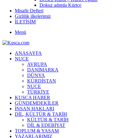
Dokuz adımla Kürtçe
Misafir Defteri
Gizlilik ilkelerimiz
İLETİŞİM
Menü
ANASAYFA
NUÇE
AVRUPA
DANİMARKA
DÜNYA
KÜRDİSTAN
NUÇE
TÜRKİYE
KUŞCA HABER
GÜNDEMDEKİLER
İNSAN HAKLARI
DİL, KÜLTÜR & TARİH
KÜLTÜR & TARİH
DİL & EDEBİYAT
TOPLUM & YAŞAM
YAZARLARIMIZ