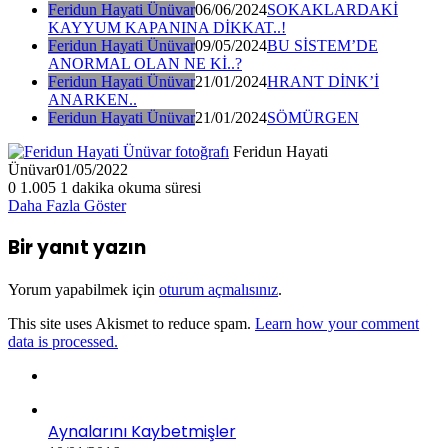
Feridun Hayati Ünüvar
06/06/2024
SOKAKLARDAKİ
KAYYUM KAPANINA DİKKAT..!
Feridun Hayati Ünüvar
09/05/2024
BU SİSTEM’DE
ANORMAL OLAN NE Kİ..?
Feridun Hayati Ünüvar
21/01/2024
HRANT DİNK’İ
ANARKEN..
Feridun Hayati Ünüvar
21/01/2024
SÖMÜRGEN
Feridun Hayati
Ünüvar
01/05/2022
0
1.005
1 dakika okuma süresi
Daha Fazla Göster
Bir yanıt yazın
Yorum yapabilmek için
oturum açmalısınız
.
This site uses Akismet to reduce spam.
Learn how your comment
data is processed.
Aynalarını Kaybetmişler