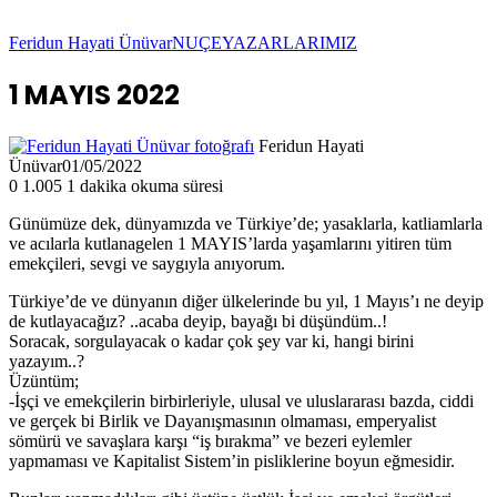
Feridun Hayati Ünüvar
NUÇE
YAZARLARIMIZ
1 MAYIS 2022
Feridun Hayati
Ünüvar
01/05/2022
0
1.005
1 dakika okuma süresi
Günümüze dek, dünyamızda ve Türkiye’de; yasaklarla, katliamlarla
ve acılarla kutlanagelen 1 MAYIS’larda yaşamlarını yitiren tüm
emekçileri, sevgi ve saygıyla anıyorum.
Türkiye’de ve dünyanın diğer ülkelerinde bu yıl, 1 Mayıs’ı ne deyip
de kutlayacağız? ..acaba deyip, bayağı bi düşündüm..!
Soracak, sorgulayacak o kadar çok şey var ki, hangi birini
yazayım..?
Üzüntüm;
-İşçi ve emekçilerin birbirleriyle, ulusal ve uluslararası bazda, ciddi
ve gerçek bi Birlik ve Dayanışmasının olmaması, emperyalist
sömürü ve savaşlara karşı “iş bırakma” ve bezeri eylemler
yapmaması ve Kapitalist Sistem’in pisliklerine boyun eğmesidir.