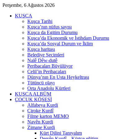
Perşembe, 6 Ağustos 2026
KUŞCA
Kuşca Tarihi
Kuşca’nın nüfus sayısı
Kuşca da Egitim Durumu
Kuşca’da Ekonomik ve İstihdam Durumu
Kuşca’da Sosyal Durum ve İklim
Kuşca haritası
Belediye Seçimleri
Nalê Dêw-dutê
Peribacaları Büyülüyor
Celil’in Peribacaları
Dünya’nın En Usta Heykeltraşı
Tütüncü olayı
Orta Anadolu Kürtleri
KUŞCA ALBÜM
ÇOCUK KÖŞESİ
Alfabeya Kurdi
Çiroke Kurdî
Filme karton MEMO
Navên Kurdi
Zimane Kurdi
Kürt Dilini Tanıyalım
Dersên Kurdî – Kürtçe eğitim